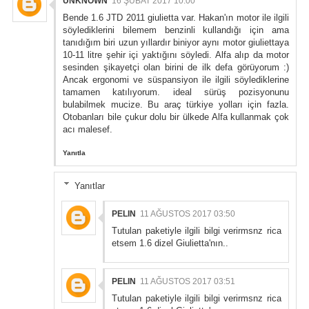
UNKNOWN
16 ŞUBAT 2017 10:00
Bende 1.6 JTD 2011 giulietta var. Hakan'ın motor ile ilgili
söylediklerini bilemem benzinli kullandığı için ama
tanıdığım biri uzun yıllardır biniyor aynı motor giuliettaya
10-11 litre şehir içi yaktığını söyledi. Alfa alıp da motor
sesinden şikayetçi olan birini de ilk defa görüyorum :)
Ancak ergonomi ve süspansiyon ile ilgili söylediklerine
tamamen katılıyorum. ideal sürüş pozisyonunu
bulabilmek mucize. Bu araç türkiye yolları için fazla.
Otobanları bile çukur dolu bir ülkede Alfa kullanmak çok
acı malesef.
Yanıtla
Yanıtlar
PELIN
11 AĞUSTOS 2017 03:50
Tutulan paketiyle ilgili bilgi verirmsnz rica
etsem 1.6 dizel Giulietta'nın..
PELIN
11 AĞUSTOS 2017 03:51
Tutulan paketiyle ilgili bilgi verirmsnz rica