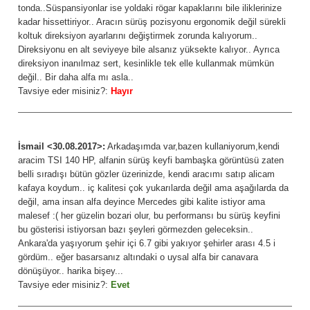
tonda..Süspansiyonlar ise yoldaki rögar kapaklarını bile iliklerinize
kadar hissettiriyor.. Aracın sürüş pozisyonu ergonomik değil sürekli
koltuk direksiyon ayarlarını değiştirmek zorunda kalıyorum..
Direksiyonu en alt seviyeye bile alsanız yüksekte kalıyor.. Ayrıca
direksiyon inanılmaz sert, kesinlikle tek elle kullanmak mümkün
değil.. Bir daha alfa mı asla..
Tavsiye eder misiniz?:
Hayır
İsmail <30.08.2017>:
Arkadaşımda var,bazen kullaniyorum,kendi
aracim TSI 140 HP, alfanin sürüş keyfi bambaşka görüntüsü zaten
belli sıradışı bütün gözler üzerinizde, kendi aracımı satıp alicam
kafaya koydum.. iç kalitesi çok yukarılarda değil ama aşağılarda da
değil, ama insan alfa deyince Mercedes gibi kalite istiyor ama
malesef :( her güzelin bozari olur, bu performansı bu sürüş keyfini
bu gösterisi istiyorsan bazı şeyleri görmezden geleceksin..
Ankara'da yaşıyorum şehir içi 6.7 gibi yakıyor şehirler arası 4.5 i
gördüm.. eğer basarsanız altındaki o uysal alfa bir canavara
dönüşüyor.. harika bişey...
Tavsiye eder misiniz?:
Evet