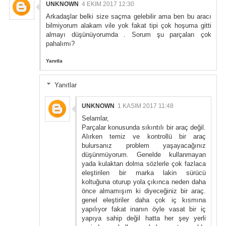
UNKNOWN
4 EKIM 2017 12:30
Arkadaşlar belki size saçma gelebilir ama ben bu aracı
bilmiyorum alakam vile yok fakat tipi çok hoşuma gitti
almayı düşünüyorumda . Sorum şu parçaları çok
pahalımı?
Yanıtla
Yanıtlar
UNKNOWN
1 KASIM 2017 11:48
Selamlar,
Parçalar konusunda sıkıntılı bir araç değil.
Alırken temiz ve kontrollü bir araç
bulursanız problem yaşayacağınız
düşünmüyorum. Genelde kullanmayan
yada kulaktan dolma sözlerle çok fazlaca
eleştirilen bir marka lakin sürücü
koltuğuna oturup yola çıkınca neden daha
önce almamışım ki diyeceğiniz bir araç.
genel eleştiriler daha çok iç kısmına
yapılıyor fakat inanın öyle vasat bir iç
yapıya sahip değil hatta her şey yerli