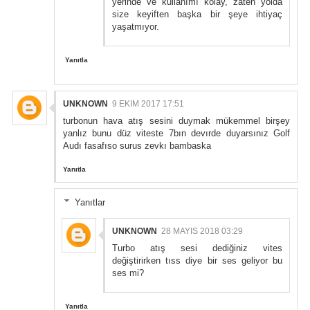
yerinde ve kullanımı kolay, zaten yolda
size keyiften başka bir şeye ihtiyaç
yaşatmıyor.
Yanıtla
UNKNOWN
9 EKIM 2017 17:51
turbonun hava atış sesini duymak mükemmel birşey
yanlız bunu düz viteste 7bın devırde duyarsınız Golf
Audı fasafıso surus zevkı bambaska
Yanıtla
Yanıtlar
UNKNOWN
28 MAYIS 2018 03:29
Turbo atış sesi dediğiniz vites
değiştirirken tıss diye bir ses geliyor bu
ses mi?
Yanıtla