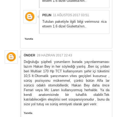
etsem 1.6 dizel Giulietta'nın..
PELIN
11 AĞUSTOS 2017 03:51
Tutulan paketiyle ilgili bilgi verirmsnz rica
etsem 1.6 dizel Giulietta'nın..
Yanıtla
ÖNDER
28 HAZIRAN 2017 22:43
Doğruluğu şüpheli yorumların burada yayınlanmaması
lazım Hakan Bey in her söylediği yanlış .Ben üç yıldan
beri Multiair 170 Hp TCT kullanıyorum şehir içi tüketimi
10,5 lt.Otomatik şanzımanın vites geçişleri kusursuz ,
sürüş pozisyonu mükemmel, çünkü bütün Alfa lar
sürücü odaklı otomobillerdir, Hakan Bey daha önce
Ferrari veya Mc Laren kullanıyormuş herhalde. Ya da
kendi anatomisinde bir tuhaflık olabilir.Tek
katılabileceğim eleştirisi sert süspansiyonudur , bunu da
size yol tutuş ve sürüş emniyeti olarak geri verir.
Yanıtla