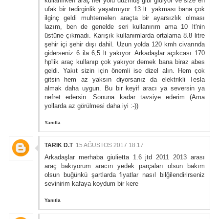
kullanırken araç her yolu düzmüş gibi gidiyor ve size en
ufak bir tedirginlik yaşatmıyor. 13 lt. yakması bana çok
ilginç geldi muhtemelen araçta bir ayarsızlık olması
lazım, ben de genelde seri kullanırım ama 10 lt'nin
üstüne çıkmadı. Karışık kullanımlarda ortalama 8.8 litre
şehir içi şehir dışı dahil. Uzun yolda 120 kmh civarında
giderseniz 6 ila 6,5 lt yakıyor. Arkadaşlar açıkcası 170
hp'lik araç kullanıp çok yakıyor demek bana biraz abes
geldi. Yakıt sizin için önemli ise dizel alın. Hem çok
gitsin hem az yaksın diyorsanız da elektrikli Tesla
almak daha uygun. Bu bir keyif aracı ya seversin ya
nefret edersin. Sonuna kadar tavsiye ederim (Ama
yollarda az görülmesi daha iyi :-))
Yanıtla
TARIK D.T
15 AĞUSTOS 2017 18:17
Arkadaşlar merhaba giulietta 1.6 jtd 2011 2013 arası
araç bakıyorum aracın yedek parçaları olsun bakım
olsun buğünkü şartlarda fiyatlar nasıl bilğilendirirseniz
sevinirim kafaya koydum bir kere
Yanıtla