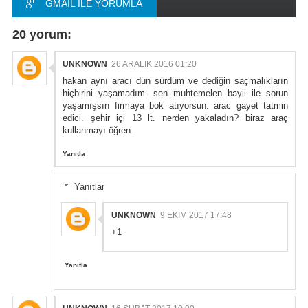
GMAIL ILE YORUMLA
FACEBOOK ILE
20 yorum:
YORUMLA
UNKNOWN
26 ARALIK 2016 01:20
hakan aynı aracı dün sürdüm ve dediğin saçmalıkların
hiçbirini yaşamadım. sen muhtemelen bayii ile sorun
yaşamışsın firmaya bok atıyorsun. arac gayet tatmin
edici. şehir içi 13 lt. nerden yakaladın? biraz araç
kullanmayı öğren.
Yanıtla
Yanıtlar
UNKNOWN
9 EKIM 2017 17:48
+1
Yanıtla