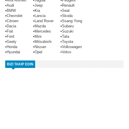
•
Alfa Romeo
•
Jaguar
•
Peugeot
•
Audi
•
Jeep
•
Renault
•
BMW
•
Kia
•
Seat
•
Chevrolet
•
Lancia
•
Skoda
•
Citroen
•
Land Rover
•
Ssang Yong
•
Dacia
•
Mazda
•
Subaru
•
Fiat
•
Mercedes
•
Suzuki
•
Ford
•
Mini
•
Tata
•
Geely
•
Mitsubishi
•
Toyota
•
Honda
•
Nissan
•
Volkswagen
•
Hyundai
•
Opel
•
Volvo
BIZI TAKIP EDIN