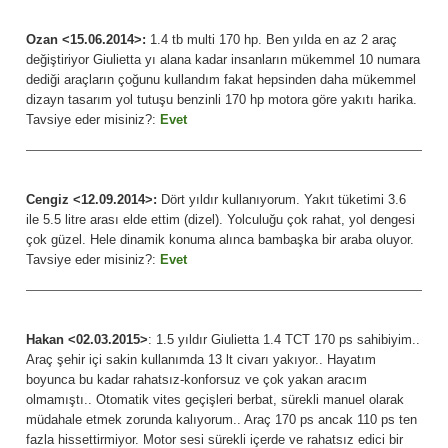
Ozan <15.06.2014>:
1.4 tb multi 170 hp. Ben yılda en az 2 araç
değiştiriyor Giulietta yı alana kadar insanların mükemmel 10 numara
dediği araçların çoğunu kullandım fakat hepsinden daha mükemmel
dizayn tasarım yol tutuşu benzinli 170 hp motora göre yakıtı harika.
Tavsiye eder misiniz?:
Evet
Cengiz <12.09.2014>:
Dört yıldır kullanıyorum. Yakıt tüketimi 3.6
ile 5.5 litre arası elde ettim (dizel). Yolculuğu çok rahat, yol dengesi
çok güzel. Hele dinamik konuma alınca bambaşka bir araba oluyor.
Tavsiye eder misiniz?:
Evet
Hakan <02.03.2015>
: 1.5 yıldır Giulietta 1.4 TCT 170 ps sahibiyim..
Araç şehir içi sakin kullanımda 13 lt civarı yakıyor.. Hayatım
boyunca bu kadar rahatsız-konforsuz ve çok yakan aracım
olmamıştı.. Otomatik vites geçişleri berbat, sürekli manuel olarak
müdahale etmek zorunda kalıyorum.. Araç 170 ps ancak 110 ps ten
fazla hissettirmiyor. Motor sesi sürekli içerde ve rahatsız edici bir