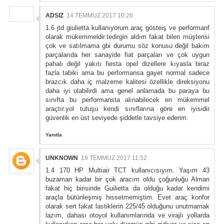
ADSIZ
14 TEMMUZ 2017 10:26
1.6 jtd giulietta kullanıyorum.araç gösteiş ve performanf
olarak mükemmeldir.tedirgin aldım fakat bilen müşterisi
çok ve satılmama gbi durumu söz konusu değil bakım
parçalarıda her sanayide fiat parçaları ve çok uygun
pahalı değil yakıtı fiesta opel dizellere kıyasla biraz
fazla tabiki ama bu performansa gayet normal sadece
brazcık daha iç malzeme kalitesi özellikle direksiyonu
daha iyi olabilirdi ama genel anlamada bu paraya bu
sınıfta bu performansta alınabilecek en mükemmel
araçtır.yol tutuşu kendi sınıflarına göre en iyisidir
güvenlik en üst seviyede şiddetle tavsiye ederim.
Yanıtla
UNKNOWN
19 TEMMUZ 2017 11:52
1.4 170 HP Multiair TCT kullanıcısıyım. Yaşım 43
buzaman kadar bir çok aracım oldu çoğunluğu Alman
fakat hiç birisinde Guilietta da olduğu kadar kendimi
araçla bütünleşmiş hissetmemiştim. Evet araç konfor
olarak sert fakat lastiklerin 225/45 olduğunu unutmamak
lazım, dahası otoyol kullanımlarında ve virajlı yollarda