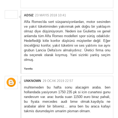
ADSIZ
23 MAYIS 2018 10:41
Alfa Romeo'da sert süspansiyonlardan, motor sesinden
ve yakıt tüketiminden yakınmak pek doğru bir yaklaşım
olmaz diye düşünüyorum. Nedeni ise Giulietta ve genel
anlamda tüm Alfa Romeo modelleri spor sürüş odaklıdır.
Hedeflediği kitle konfor düşkünü müşteriler değil. Eğer
önceliğiniz konfor, yakıt tüketimi ve ses yalıtımı ise aynı
grubun Lancia Delta'sını almalıydınız. Üretici firma onu
da seçenek olarak koymuş. Yani sizinki yanlış seçim
olmuş.
Yanıtla
UNKNOWN
29 OCAK 2019 22:57
muhtemeden bu hafta sonu alacagim araba. ben
hollandada yasiyorum 1750 235 pk si icin cunartesi gunu
randevum var. arac burda suan 11500 euro biraz pahali,
bu fiyata mercedes audi bmw olmak.kaydiyla ne
arabalar alinir bir bilseniz... ama ben bu araca kafayi
takmis durumdayim umarim pisman olmam.