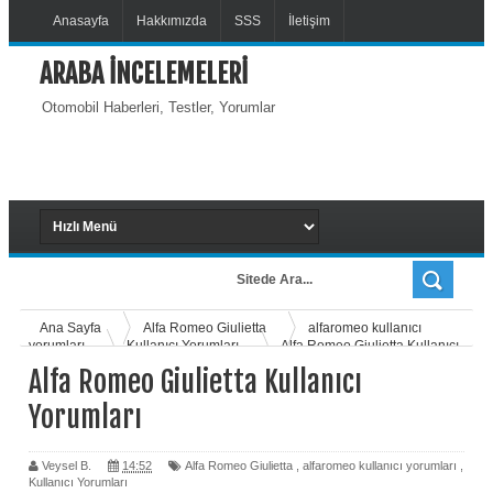
Anasayfa
Hakkımızda
SSS
İletişim
ARABA İNCELEMELERİ
Otomobil Haberleri, Testler, Yorumlar
Ana Sayfa
Alfa Romeo Giulietta
alfaromeo kullanıcı
yorumları
Kullanıcı Yorumları
Alfa Romeo Giulietta Kullanıcı
Yorumları
Alfa Romeo Giulietta Kullanıcı
Yorumları
Veysel B.
14:52
Alfa Romeo Giulietta
,
alfaromeo kullanıcı yorumları
,
Kullanıcı Yorumları