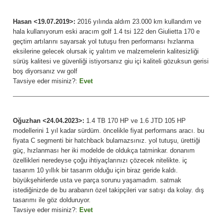
Hasan <19.07.2019>:
2016 yılında aldım 23.000 km kullandım ve
hala kullanıyorum eski aracım golf 1.4 tsi 122 den Giulietta 170 e
geçtim artılarını sayarsak yol tutuşu fren performansı hızlanma
eksilerine gelecek olursak iç yalıtım ve malzemelerin kalitesizliği
sürüş kalitesi ve güvenliği istiyorsanız giu içi kaliteli gözuksun gerisi
boş diyorsanız vw golf
Tavsiye eder misiniz?:
Evet
Oğuzhan <24.04.2023>:
1.4 TB 170 HP ve 1.6 JTD 105 HP
modellerini 1 yıl kadar sürdüm. öncelikle fiyat performans aracı. bu
fiyata C segmenti bir hatchback bulamazsınız. yol tutuşu, ürettiği
güç, hızlanması her iki modelde de oldukça tatminkar. donanım
özellikleri neredeyse çoğu ihtiyaçlarınızı çözecek nitelikte. iç
tasarım 10 yıllık bir tasarım olduğu için biraz geride kaldı.
büyükşehirlerde usta ve parça sorunu yaşamadım. satmak
istediğinizde de bu arabanın özel takipçileri var satışı da kolay. dış
tasarımı ile göz dolduruyor.
Tavsiye eder misiniz?:
Evet