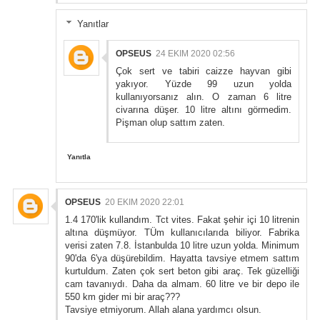
Yanıtlar
OPSEUS
24 EKIM 2020 02:56
Çok sert ve tabiri caizze hayvan gibi
yakıyor. Yüzde 99 uzun yolda
kullanıyorsanız alın. O zaman 6 litre
civarına düşer. 10 litre altını görmedim.
Pişman olup sattım zaten.
Yanıtla
OPSEUS
20 EKIM 2020 22:01
1.4 170'lik kullandım. Tct vites. Fakat şehir içi 10 litrenin
altına düşmüyor. TÜm kullanıcılarıda biliyor. Fabrika
verisi zaten 7.8. İstanbulda 10 litre uzun yolda. Minimum
90'da 6'ya düşürebildim. Hayatta tavsiye etmem sattım
kurtuldum. Zaten çok sert beton gibi araç. Tek güzelliği
cam tavanıydı. Daha da almam. 60 litre ve bir depo ile
550 km gider mi bir araç???
Tavsiye etmiyorum. Allah alana yardımcı olsun.