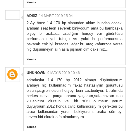
Yanıtla
ADSIZ
14 MART 2019 15:04
2 Ay önce 1.4 170 hp olanından aldım bundan önceki
arabam seat leon severek biniyodum ama bu bambaşka
bişey bi arabada aradığım herşey var görüntüsü
performansı yol tutuşu vs yakıtıda performansına
bakarak çok iyi kısacası eğer bu araç kafanızda varsa
hiç düşünmeyin alın asla pişman olmicaksınız...
Yanıtla
UNKNOWN
9 MAYIS 2019 10:46
arkadaşlar 1.4 170 hp 2012 almayı düşünüyorum
arabayı hiç kullanmadım fakat hastasıyım görüntüsü
olsun,çizgileri olsun herşeyi beni cezbediyor. Etrafımda
herkes servis parça sorunu yaşarsın,satamazsın son
kullanıcısı olursun vs. bir sürü olumsuz yorum
duyuyorum.2012 honda civic kullanıcısıyım gerekten bu
aracı kullanandan yorum bekliyorum. araba sürmeyi
seven biri olarak alfa almalımıyım.
Yanıtla