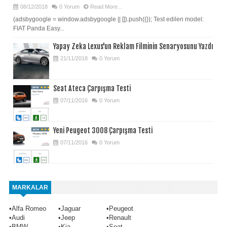
08/12/2018
0 Yorum
Read More...
(adsbygoogle = window.adsbygoogle || []).push({}); Test edilen model:
FIAT Panda Easy...
Yapay Zeka Lexus'un Reklam Filminin Senaryosunu Yazdı
21/11/2018
0 Yorum
Seat Ateca Çarpışma Testi
07/11/2016
0 Yorum
Yeni Peugeot 3008 Çarpışma Testi
07/11/2016
0 Yorum
MARKALAR
•
Alfa Romeo
•
Jaguar
•
Peugeot
•
Audi
•
Jeep
•
Renault
•
BMW
•
Kia
•
Seat