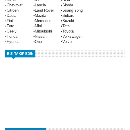
•
Chevrolet
•
Lancia
•
Skoda
•
Citroen
•
Land Rover
•
Ssang Yong
•
Dacia
•
Mazda
•
Subaru
•
Fiat
•
Mercedes
•
Suzuki
•
Ford
•
Mini
•
Tata
•
Geely
•
Mitsubishi
•
Toyota
•
Honda
•
Nissan
•
Volkswagen
•
Hyundai
•
Opel
•
Volvo
BIZI TAKIP EDIN