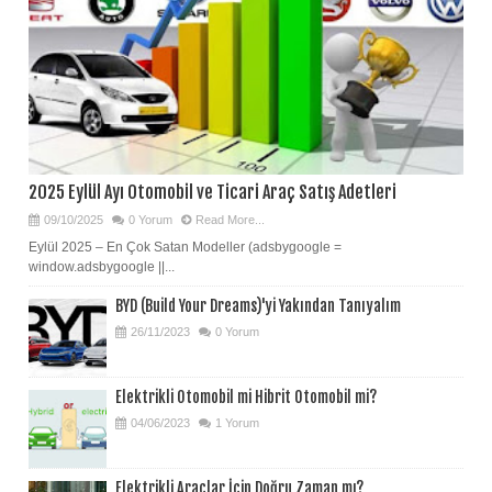
2025 Eylül Ayı Otomobil ve Ticari Araç Satış Adetleri
09/10/2025
0 Yorum
Read More...
Eylül 2025 – En Çok Satan Modeller (adsbygoogle =
window.adsbygoogle ||...
BYD (Build Your Dreams)'yi Yakından Tanıyalım
26/11/2023
0 Yorum
Elektrikli Otomobil mi Hibrit Otomobil mi?
04/06/2023
1 Yorum
Elektrikli Araçlar İçin Doğru Zaman mı?