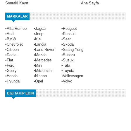
Sonraki Kayıt
Ana Sayfa
MARKALAR
•
Alfa Romeo
•
Jaguar
•
Peugeot
•
Audi
•
Jeep
•
Renault
•
BMW
•
Kia
•
Seat
•
Chevrolet
•
Lancia
•
Skoda
•
Citroen
•
Land Rover
•
Ssang Yong
•
Dacia
•
Mazda
•
Subaru
•
Fiat
•
Mercedes
•
Suzuki
•
Ford
•
Mini
•
Tata
•
Geely
•
Mitsubishi
•
Toyota
•
Honda
•
Nissan
•
Volkswagen
•
Hyundai
•
Opel
•
Volvo
BIZI TAKIP EDIN