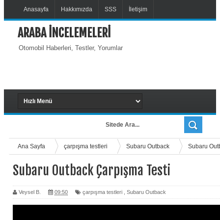
Anasayfa
Hakkımızda
SSS
İletişim
ARABA İNCELEMELERİ
Otomobil Haberleri, Testler, Yorumlar
Ana Sayfa
çarpışma testleri
Subaru Outback
Subaru Out
Subaru Outback Çarpışma Testi
Veysel B.
09:50
çarpışma testleri
,
Subaru Outback