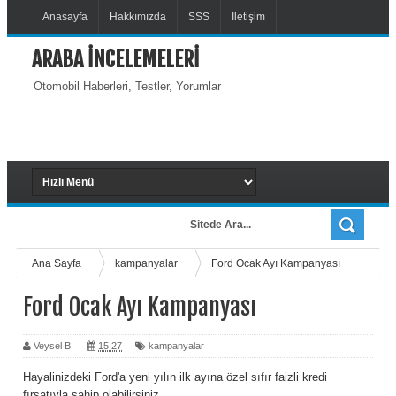
Anasayfa
Hakkımızda
SSS
İletişim
ARABA İNCELEMELERİ
Otomobil Haberleri, Testler, Yorumlar
Ana Sayfa
kampanyalar
Ford Ocak Ayı Kampanyası
Ford Ocak Ayı Kampanyası
Veysel B.
15:27
kampanyalar
Hayalinizdeki Ford'a yeni yılın ilk ayına özel sıfır faizli kredi
fırsatıyla sahip olabilirsiniz.