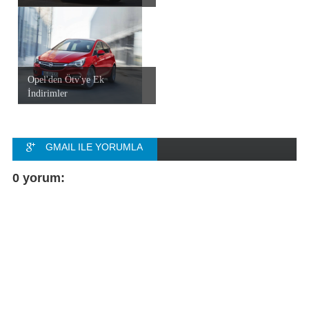
Opel'den Ötv'ye Ek
İndirimler
GMAIL ILE YORUMLA
FACEBOOK ILE
0 yorum:
YORUMLA