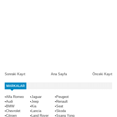
Sonraki Kayıt
Ana Sayfa
Önceki Kayıt
MARKALAR
•
Alfa Romeo
•
Jaguar
•
Peugeot
•
Audi
•
Jeep
•
Renault
•
BMW
•
Kia
•
Seat
•
Chevrolet
•
Lancia
•
Skoda
•
Citroen
•
Land Rover
•
Ssang Yong