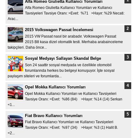
Alfa Romeo Giulietta Kullanıcı Yorumları
Alfa Romeo Giulietta Kullanıcı Yorumları ve Kullanıcı
Tavsiyeleri Tavsiye Oranı: >Evet: %71 >Hayır: %29 Necati:
Arac...
2015 Volkswagen Passat İncelemesi
2015 VW Passat nasıl bir arabadır. Volkswagen Passat
2015 B8 kasa dizel otomatik testi. Merhaba arabainceleme
takipçileri. Daha önce...
Sosyal Medyayı Sallayan Skandal Belge
Son 24 saattir sosyal medyada ve özellikle otomobil
forumlarında herkes bu belgeyi konuşuyor. İşte sosyal
paylaşım siteleri ve forumlarda...
Opel Mokka Kullanıcı Yorumları
Opel Mokka Kullanıcı Yorumları ve Kullanıcı Tavsiyeleri
Tavsiye Oranı: >Evet: %86 (84) >Hayır: %14 (14) Serkan
<1...
Fiat Bravo Kullanıcı Yorumları
Fiat Bravo Kullanıcı Yorumları ve Kullanıcı Tavsiyeleri
Tavsiye Oranı: >Evet: %97 (34) >Hayır: %3 (1) Halit B.
<2...