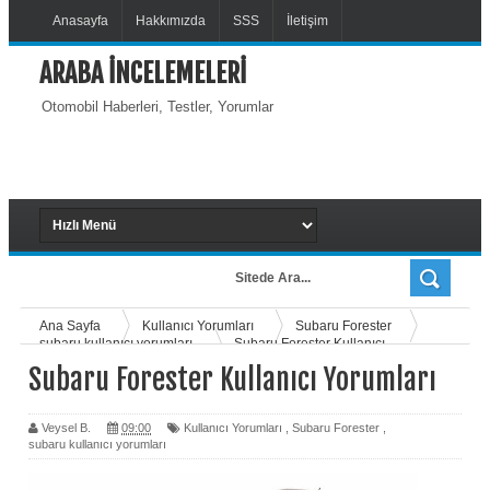
Anasayfa
Hakkımızda
SSS
İletişim
ARABA İNCELEMELERİ
Otomobil Haberleri, Testler, Yorumlar
Ana Sayfa
Kullanıcı Yorumları
Subaru Forester
subaru kullanıcı yorumları
Subaru Forester Kullanıcı
Yorumları
Subaru Forester Kullanıcı Yorumları
Veysel B.
09:00
Kullanıcı Yorumları
,
Subaru Forester
,
subaru kullanıcı yorumları