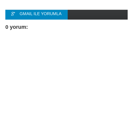
GMAIL ILE YORUMLA
FACEBOOK ILE
0 yorum:
YORUMLA