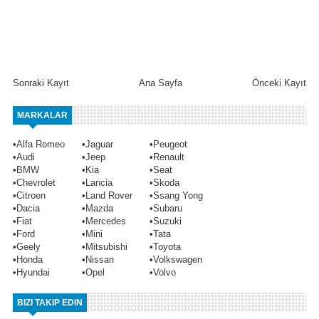
Sonraki Kayıt
Ana Sayfa
Önceki Kayıt
MARKALAR
•
Alfa Romeo
•
Jaguar
•
Peugeot
•
Audi
•
Jeep
•
Renault
•
BMW
•
Kia
•
Seat
•
Chevrolet
•
Lancia
•
Skoda
•
Citroen
•
Land Rover
•
Ssang Yong
•
Dacia
•
Mazda
•
Subaru
•
Fiat
•
Mercedes
•
Suzuki
•
Ford
•
Mini
•
Tata
•
Geely
•
Mitsubishi
•
Toyota
•
Honda
•
Nissan
•
Volkswagen
•
Hyundai
•
Opel
•
Volvo
BIZI TAKIP EDIN