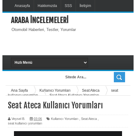
Anasayfa
Hakkımızda
SSS
İletişim
ARABA İNCELEMELERİ
Otomobil Haberleri, Testler, Yorumlar
Ana Sayfa
Kullanıcı Yorumları
Seat Ateca
seat
kullanıcı yorumları
Seat Ateca Kullanıcı Yorumları
Seat Ateca Kullanıcı Yorumları
Veysel B.
03:06
Kullanıcı Yorumları
,
Seat Ateca
,
seat kullanıcı yorumları