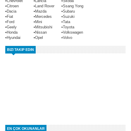
•
Chevrolet
•
Lancia
•
Skoda
•
Citroen
•
Land Rover
•
Ssang Yong
•
Dacia
•
Mazda
•
Subaru
•
Fiat
•
Mercedes
•
Suzuki
•
Ford
•
Mini
•
Tata
•
Geely
•
Mitsubishi
•
Toyota
•
Honda
•
Nissan
•
Volkswagen
•
Hyundai
•
Opel
•
Volvo
BIZI TAKIP EDIN
EN ÇOK OKUNANLAR