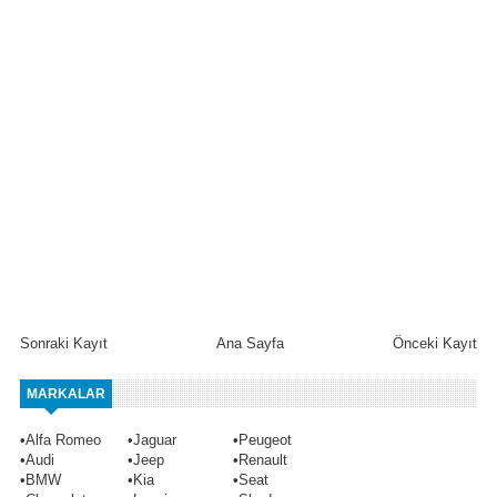
Sonraki Kayıt
Ana Sayfa
Önceki Kayıt
MARKALAR
•
Alfa Romeo
•
Jaguar
•
Peugeot
•
Audi
•
Jeep
•
Renault
•
BMW
•
Kia
•
Seat