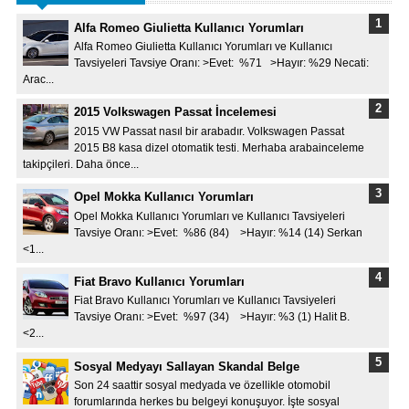
Alfa Romeo Giulietta Kullanıcı Yorumları
Alfa Romeo Giulietta Kullanıcı Yorumları ve Kullanıcı
Tavsiyeleri Tavsiye Oranı: >Evet: %71 >Hayır: %29 Necati:
Arac...
2015 Volkswagen Passat İncelemesi
2015 VW Passat nasıl bir arabadır. Volkswagen Passat
2015 B8 kasa dizel otomatik testi. Merhaba arabainceleme
takipçileri. Daha önce...
Opel Mokka Kullanıcı Yorumları
Opel Mokka Kullanıcı Yorumları ve Kullanıcı Tavsiyeleri
Tavsiye Oranı: >Evet: %86 (84) >Hayır: %14 (14) Serkan
<1...
Fiat Bravo Kullanıcı Yorumları
Fiat Bravo Kullanıcı Yorumları ve Kullanıcı Tavsiyeleri
Tavsiye Oranı: >Evet: %97 (34) >Hayır: %3 (1) Halit B.
<2...
Sosyal Medyayı Sallayan Skandal Belge
Son 24 saattir sosyal medyada ve özellikle otomobil
forumlarında herkes bu belgeyi konuşuyor. İşte sosyal