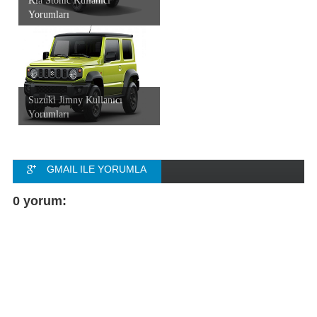
Kia Stonic Kullanıcı
Yorumları
Suzuki Jimny Kullanıcı
Yorumları
GMAIL ILE YORUMLA
FACEBOOK ILE
0 yorum:
YORUMLA