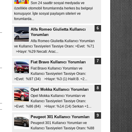
Son 24 saattir sosyal medyada ve
özellikle otomobil forumlarında herkes bu belgeyi
konuşuyor. İşte sosyal paylaşım siteleri ve
forumlarda...
Alfa Romeo Giulietta Kullanıcı
Yorumları
Alfa Romeo Giulietta Kullanıcı Yorumları
ve Kullanıcı Tavsiyeleri Tavsiye Oranı: >Evet: %71
>Hayır: %29 Necati: Arac...
Fiat Bravo Kullanıcı Yorumları
Fiat Bravo Kullanıcı Yorumları ve
Kullanıcı Tavsiyeleri Tavsiye Oranı:
>Evet: %97 (34) >Hayır: %3 (1) Halit B. <2...
Opel Mokka Kullanıcı Yorumları
Opel Mokka Kullanıcı Yorumları ve
Kullanıcı Tavsiyeleri Tavsiye Oranı:
>Evet: %86 (84) >Hayır: %14 (14) Serkan <1...
Peugeot 301 Kullanıcı Yorumları
Peugeot 301 Kullanıcı Yorumları ve
Kullanıcı Tavsiyeleri Tavsiye Oranı: %88