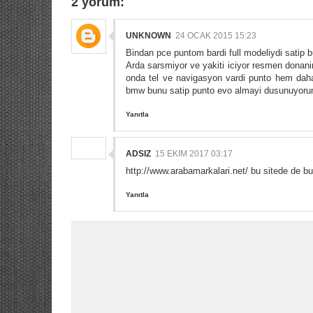
2 yorum:
UNKNOWN
24 OCAK 2015 15:23
Bindan pce puntom bardi full modeliydi satip b
Arda sarsmiyor ve yakiti iciyor resmen donani
onda tel ve navigasyon vardi punto hem da
bmw bunu satip punto evo almayi dusunuyorum
Yanıtla
ADSIZ
15 EKIM 2017 03:17
http://www.arabamarkalari.net/ bu sitede de bu 
Yanıtla