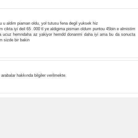
u u aldim piaman oldu, yol tutusu fena degil yuksek hiz
m cikta iyi deil 65 .000 tl ye aldigima pisman oldum puntou 45bin e almistim
ha ucuz hemndaha az yakiyor hemdd donanmi daha iyi ama bu da sonucta
 sizde bir bakin
arabalar hakkında bilgiler verilmekte.