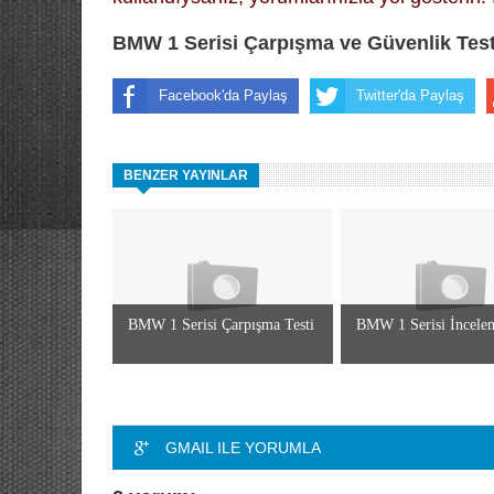
BMW 1 Serisi Çarpışma ve Güvenlik Test
Facebook'da Paylaş
Twitter'da Paylaş
BENZER YAYINLAR
BMW 1 Serisi Çarpışma Testi
BMW 1 Serisi İncele
GMAIL ILE YORUMLA