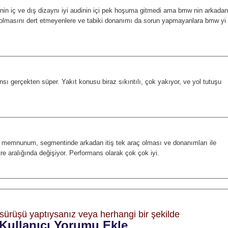
in iç ve dış dizaynı iyi audinin içi pek hoşuma gitmedi ama bmw nin arkadan
şli olmasını dert etmeyenlere ve tabiki donanımı da sorun yapmayanlara bmw yi
nsı gerçekten süper. Yakıt konusu biraz sıkıntılı, çok yakıyor, ve yol tutuşu
emnunum, segmentinde arkadan itiş tek araç olması ve donanımları ile
re aralığında değişiyor. Performans olarak çok çok iyi.
 sürüşü yaptıysanız veya herhangi bir şekilde
Kullanıcı Yorumu Ekle