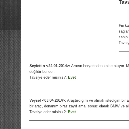
Tavs
Furka
sağlam
sahip
Tavsi
Seyfettin <24.01.2014>:
Aracın heryerinden kalite akıyor. M
değildir bence..
Tavsiye eder misiniz?:
Evet
Veysel <03.04.2014>:
Araştırdığım ve almak istediğim bir ar
bir araç, donanım biraz zayıf ama. sonuç olarak BMW ve alı
Tavsiye eder misiniz?:
Evet