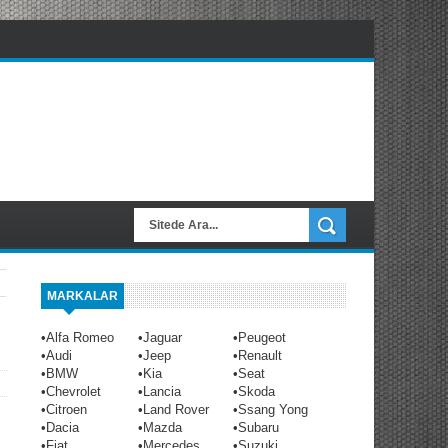
MARKALAR
•
Alfa Romeo
•
Jaguar
•
Peugeot
•
Audi
•
Jeep
•
Renault
•
BMW
•
Kia
•
Seat
•
Chevrolet
•
Lancia
•
Skoda
•
Citroen
•
Land Rover
•
Ssang Yong
•
Dacia
•
Mazda
•
Subaru
•
Fiat
•
Mercedes
•
Suzuki