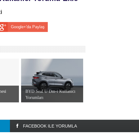
i
Google+'da Paylaş
mesi
BYD Seal U Dm-i Kullanıcı
Yorumları
FACEBOOK ILE YORUMLA