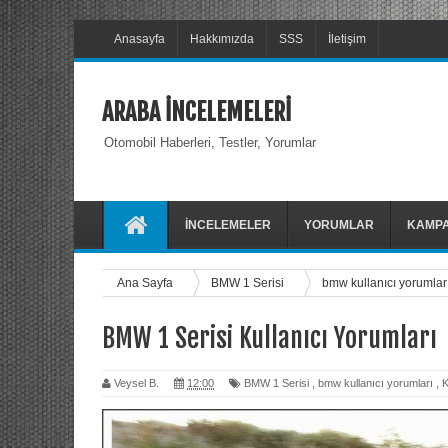
Anasayfa
Hakkımızda
SSS
İletişim
ARABA İNCELEMELERİ
Otomobil Haberleri, Testler, Yorumlar
İNCELEMELER
YORUMLAR
KAMP
Ana Sayfa
BMW 1 Serisi
bmw kullanıcı yorumlar
BMW 1 Serisi Kullanıcı Yorumları
Veysel B.
12:00
BMW 1 Serisi
,
bmw kullanıcı yorumları
,
K