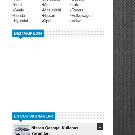
•
Ford
•
Mini
•
Tata
•
Geely
•
Mitsubishi
•
Toyota
•
Honda
•
Nissan
•
Volkswagen
•
Hyundai
•
Opel
•
Volvo
BIZI TAKIP EDIN
EN ÇOK OKUNANLAR
Nissan Qashqai Kullanıcı
Yorumları