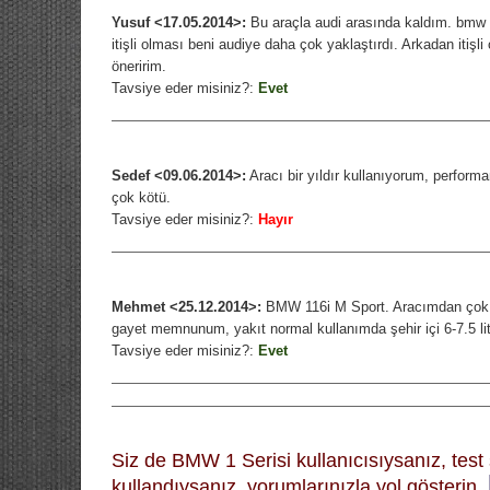
Yusuf <17.05.2014>:
Bu araçla audi arasında kaldım. bmw n
itişli olması beni audiye daha çok yaklaştırdı. Arkadan iti
öneririm.
Tavsiye eder misiniz?:
Evet
Sedef <09.06.2014>:
Aracı bir yıldır kullanıyorum, performa
çok kötü.
Tavsiye eder misiniz?:
Hayır
Mehmet <25.12.2014>:
BMW 116i M Sport. Aracımdan çok m
gayet memnunum, yakıt normal kullanımda şehir içi 6-7.5 lit
Tavsiye eder misiniz?:
Evet
Siz de BMW 1 Serisi kullanıcısıysanız, test
kullandıysanız, yorumlarınızla yol gösterin.