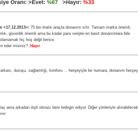
iye Oranı: >Evet:
%67
>Hayır:
%33
n <17.12.2013>:
75 bin liralık araçta donanım sıfır. Tamam marka önemli,
lık, güvenlik önemli ama bu kadar para veripte en basit donanımlara bile
 olamamak hiç hoş değil bence.
ye eder misiniz?:
Hayır
arkası, duruşu, sağlamlığı, konforu ... herşeyiyle bir numara, donanım herşey
aç ama arkadan itişli olması beni tedirgin ediyor. Diğer yönleriyle alınabilecek
nır.