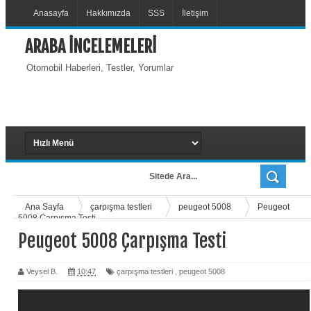
Anasayfa
Hakkımızda
SSS
İletişim
ARABA İNCELEMELERİ
Otomobil Haberleri, Testler, Yorumlar
Ana Sayfa
çarpışma testleri
peugeot 5008
Peugeot
5008 Çarpışma Testi
Peugeot 5008 Çarpışma Testi
Veysel B.
10:47
çarpışma testleri
,
peugeot 5008