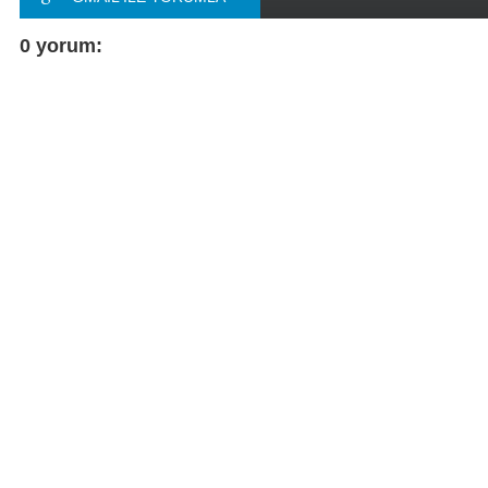
FACEBOOK ILE
0 yorum:
YORUMLA