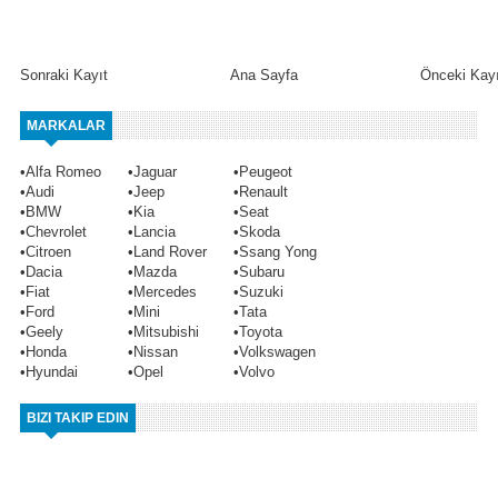
Sonraki Kayıt
Ana Sayfa
Önceki Kayı
MARKALAR
•
Alfa Romeo
•
Jaguar
•
Peugeot
•
Audi
•
Jeep
•
Renault
•
BMW
•
Kia
•
Seat
•
Chevrolet
•
Lancia
•
Skoda
•
Citroen
•
Land Rover
•
Ssang Yong
•
Dacia
•
Mazda
•
Subaru
•
Fiat
•
Mercedes
•
Suzuki
•
Ford
•
Mini
•
Tata
•
Geely
•
Mitsubishi
•
Toyota
•
Honda
•
Nissan
•
Volkswagen
•
Hyundai
•
Opel
•
Volvo
BIZI TAKIP EDIN