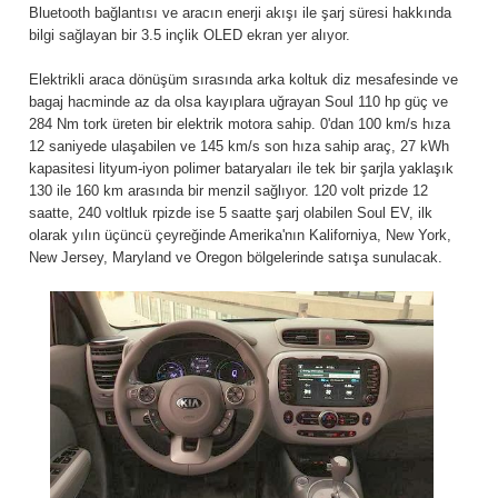
Bluetooth bağlantısı ve aracın enerji akışı ile şarj süresi hakkında
bilgi sağlayan bir 3.5 inçlik OLED ekran yer alıyor.
Elektrikli araca dönüşüm sırasında arka koltuk diz mesafesinde ve
bagaj hacminde az da olsa kayıplara uğrayan Soul 110 hp güç ve
284 Nm tork üreten bir elektrik motora sahip. 0'dan 100 km/s hıza
12 saniyede ulaşabilen ve 145 km/s son hıza sahip araç, 27 kWh
kapasitesi lityum-iyon polimer bataryaları ile tek bir şarjla yaklaşık
130 ile 160 km arasında bir menzil sağlıyor. 120 volt prizde 12
saatte, 240 voltluk rpizde ise 5 saatte şarj olabilen Soul EV, ilk
olarak yılın üçüncü çeyreğinde Amerika'nın Kaliforniya, New York,
New Jersey, Maryland ve Oregon bölgelerinde satışa sunulacak.