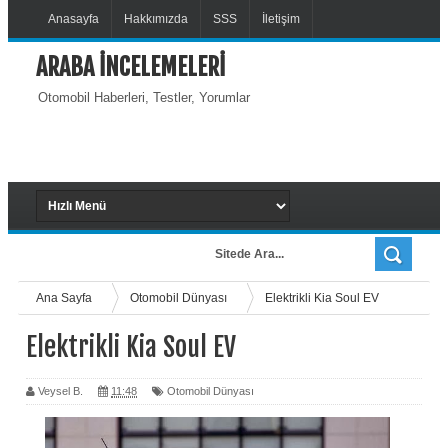
Anasayfa
Hakkımızda
SSS
İletişim
ARABA İNCELEMELERİ
Otomobil Haberleri, Testler, Yorumlar
Ana Sayfa
Otomobil Dünyası
Elektrikli Kia Soul EV
Elektrikli Kia Soul EV
Veysel B.
11:48
Otomobil Dünyası