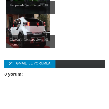
Karşınızda Yeni Peugeot 308
Citroen'in konsept elektrikli
otomo...
GMAIL ILE YORUMLA
FACEBOOK ILE
0 yorum:
YORUMLA