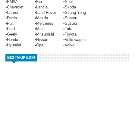
•
BMW
•
Kia
•
Seat
•
Chevrolet
•
Lancia
•
Skoda
•
Citroen
•
Land Rover
•
Ssang Yong
•
Dacia
•
Mazda
•
Subaru
•
Fiat
•
Mercedes
•
Suzuki
•
Ford
•
Mini
•
Tata
•
Geely
•
Mitsubishi
•
Toyota
•
Honda
•
Nissan
•
Volkswagen
•
Hyundai
•
Opel
•
Volvo
BIZI TAKIP EDIN