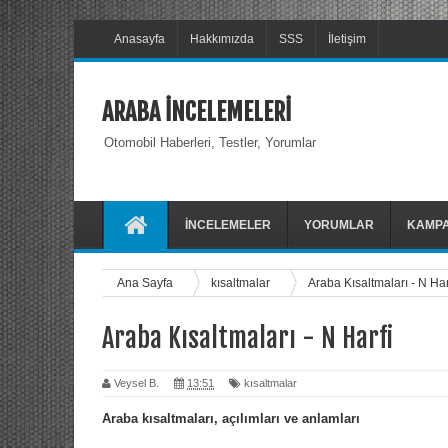
Anasayfa
Hakkımızda
SSS
İletişim
ARABA İNCELEMELERİ
Otomobil Haberleri, Testler, Yorumlar
İNCELEMELER
YORUMLAR
KAMP
Ana Sayfa
kısaltmalar
Araba Kısaltmaları - N Har
Araba Kısaltmaları - N Harfi
Veysel B.
13:51
kısaltmalar
Araba kısaltmaları, açılımları ve anlamları