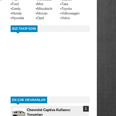
•
Ford
•
Mini
•
Tata
•
Geely
•
Mitsubishi
•
Toyota
•
Honda
•
Nissan
•
Volkswagen
•
Hyundai
•
Opel
•
Volvo
BIZI TAKIP EDIN
EN ÇOK OKUNANLAR
Chevrolet Captiva Kullanıcı
Yorumları