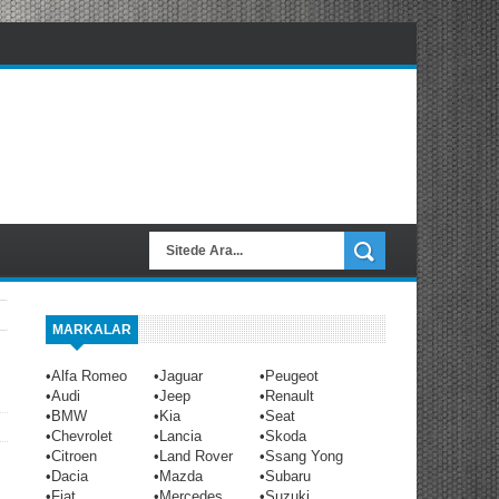
MARKALAR
•
Alfa Romeo
•
Jaguar
•
Peugeot
•
Audi
•
Jeep
•
Renault
•
BMW
•
Kia
•
Seat
•
Chevrolet
•
Lancia
•
Skoda
•
Citroen
•
Land Rover
•
Ssang Yong
•
Dacia
•
Mazda
•
Subaru
•
Fiat
•
Mercedes
•
Suzuki