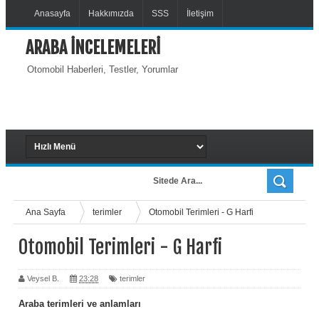
Anasayfa
Hakkımızda
SSS
İletişim
ARABA İNCELEMELERİ
Otomobil Haberleri, Testler, Yorumlar
Ana Sayfa
terimler
Otomobil Terimleri - G Harfi
Otomobil Terimleri - G Harfi
Veysel B.
23:28
terimler
Araba terimleri ve anlamları