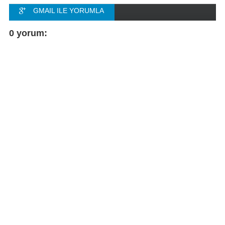
GMAIL ILE YORUMLA
FACEBOOK ILE
0 yorum:
YORUMLA