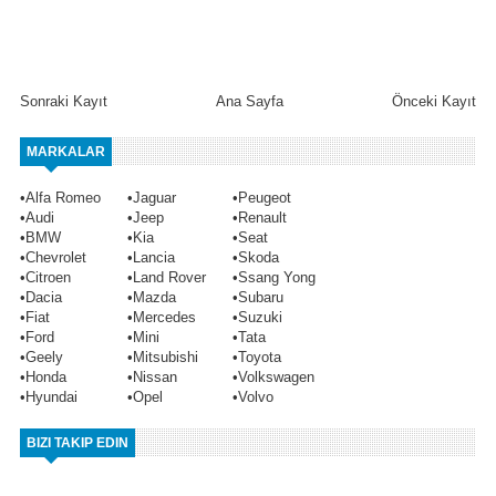
Sonraki Kayıt
Ana Sayfa
Önceki Kayıt
MARKALAR
•
Alfa Romeo
•
Jaguar
•
Peugeot
•
Audi
•
Jeep
•
Renault
•
BMW
•
Kia
•
Seat
•
Chevrolet
•
Lancia
•
Skoda
•
Citroen
•
Land Rover
•
Ssang Yong
•
Dacia
•
Mazda
•
Subaru
•
Fiat
•
Mercedes
•
Suzuki
•
Ford
•
Mini
•
Tata
•
Geely
•
Mitsubishi
•
Toyota
•
Honda
•
Nissan
•
Volkswagen
•
Hyundai
•
Opel
•
Volvo
BIZI TAKIP EDIN