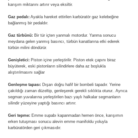
karışım miktarını artırır veya eksiltir.
Gaz pedalı:
Ayakla hareket ettirilen karbüratör gaz kelebeğine
bağlanmış bir pedaldır.
Gaz türbünü:
Bir tür içten yanmalı motordur. Yanma sonucu
meydana gelen yanmış basıncı, türbün kanatlarına etki ederek
türbün milini döndürür.
Genişletici:
Piston içine yerleştirilir. Piston etek çapını biraz
büyüterek, eski pistonların silindirlere daha az boşlukla
alıştırılmasını sağlar
Genleşme tapası:
Dışarı doğru hafif bir bombeli tapadır. Yerine
çakıldığı zaman düzeltip, genleşerek gerekli sıklıkta oturur.. Ayrıca
segman yuvalarına yerleştirilen bazı yaylı halkalar segmanların
silindir yüzeyine yaptığı basıncı artırır.
Geri tepme:
Emme supabı kapanmadan hemen önce, karışımın
erken tutuşması sonucu alevin emme manifoldu yoluyla
karbüratörden geri çıkmasıdır.