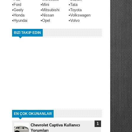
•
Ford
•
Mini
•
Tata
•
Geely
•
Mitsubishi
•
Toyota
•
Honda
•
Nissan
•
Volkswagen
•
Hyundai
•
Opel
•
Volvo
BIZI TAKIP EDIN
EN ÇOK OKUNANLAR
Chevrolet Captiva Kullanıcı
Yorumları