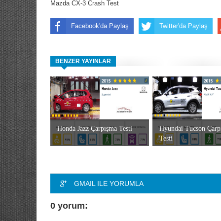
Mazda CX-3 Crash Test
Facebook'da Paylaş
Twitter'da Paylaş
BENZER YAYINLAR
Honda Jazz Çarpışma Testi
Hyundai Tucson Çarp
Testi
GMAIL ILE YORUMLA
0 yorum: