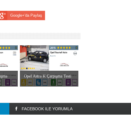
Google+'da Paylaş
ışma
Opel Astra K Çarpışma Testi
FACEBOOK ILE YORUMLA