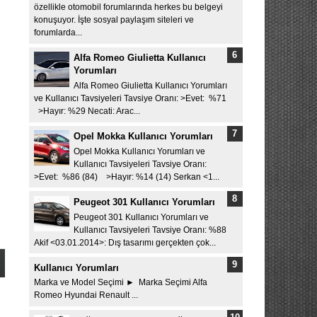
özellikle otomobil forumlarında herkes bu belgeyi
konuşuyor. İşte sosyal paylaşım siteleri ve
forumlarda...
Alfa Romeo Giulietta Kullanıcı
Yorumları
Alfa Romeo Giulietta Kullanıcı Yorumları
ve Kullanıcı Tavsiyeleri Tavsiye Oranı: >Evet: %71
>Hayır: %29 Necati: Arac...
Opel Mokka Kullanıcı Yorumları
Opel Mokka Kullanıcı Yorumları ve
Kullanıcı Tavsiyeleri Tavsiye Oranı:
>Evet: %86 (84) >Hayır: %14 (14) Serkan <1...
Peugeot 301 Kullanıcı Yorumları
Peugeot 301 Kullanıcı Yorumları ve
Kullanıcı Tavsiyeleri Tavsiye Oranı: %88
Akif <03.01.2014>: Dış tasarımı gerçekten çok...
Kullanıcı Yorumları
Marka ve Model Seçimi ► Marka Seçimi Alfa
Romeo Hyundai Renault ...