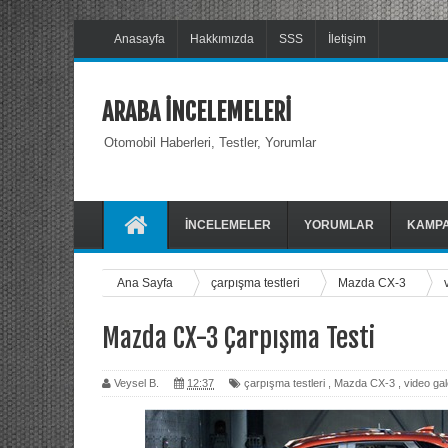
Anasayfa
Hakkımızda
SSS
İletişim
ARABA İNCELEMELERİ
Otomobil Haberleri, Testler, Yorumlar
İNCELEMELER
YORUMLAR
KAMP
Ana Sayfa
çarpışma testleri
Mazda CX-3
Mazda CX-3 Çarpışma Testi
Veysel B.
12:37
çarpışma testleri
,
Mazda CX-3
,
video gal