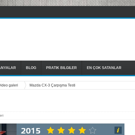
ANYALAR
BLOG
PRATIK BILGILER
EN ÇOK SATANLAR
video galeri
Mazda CX-3 Çarpışma Testi
eri