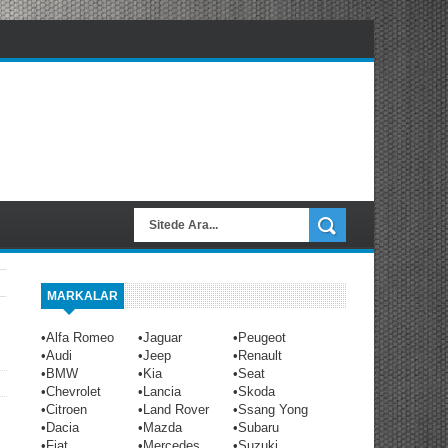
MARKALAR
•
Alfa Romeo
•
Jaguar
•
Peugeot
•
Audi
•
Jeep
•
Renault
•
BMW
•
Kia
•
Seat
•
Chevrolet
•
Lancia
•
Skoda
•
Citroen
•
Land Rover
•
Ssang Yong
•
Dacia
•
Mazda
•
Subaru
•
Fiat
•
Mercedes
•
Suzuki