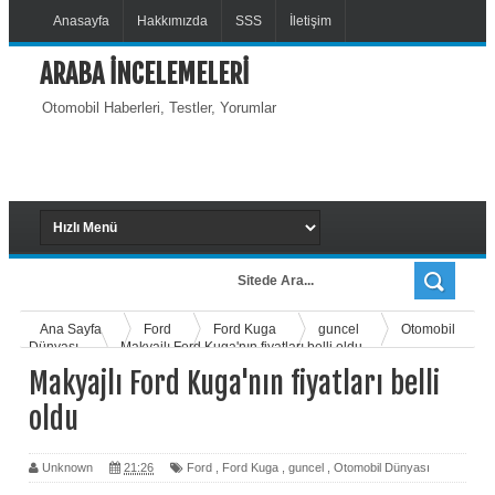
Anasayfa
Hakkımızda
SSS
İletişim
ARABA İNCELEMELERİ
Otomobil Haberleri, Testler, Yorumlar
Ana Sayfa
Ford
Ford Kuga
guncel
Otomobil
Dünyası
Makyajlı Ford Kuga'nın fiyatları belli oldu
Makyajlı Ford Kuga'nın fiyatları belli
oldu
Unknown
21:26
Ford
,
Ford Kuga
,
guncel
,
Otomobil Dünyası