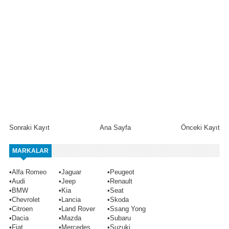
Sonraki Kayıt
Ana Sayfa
Önceki Kayıt
MARKALAR
•
Alfa Romeo
•
Jaguar
•
Peugeot
•
Audi
•
Jeep
•
Renault
•
BMW
•
Kia
•
Seat
•
Chevrolet
•
Lancia
•
Skoda
•
Citroen
•
Land Rover
•
Ssang Yong
•
Dacia
•
Mazda
•
Subaru
•
Fiat
•
Mercedes
•
Suzuki