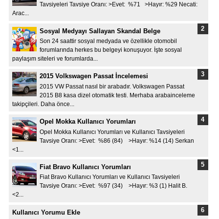
Tavsiyeleri Tavsiye Oranı: >Evet: %71 >Hayır: %29 Necati:
Arac...
Sosyal Medyayı Sallayan Skandal Belge
Son 24 saattir sosyal medyada ve özellikle otomobil
forumlarında herkes bu belgeyi konuşuyor. İşte sosyal
paylaşım siteleri ve forumlarda...
2015 Volkswagen Passat İncelemesi
2015 VW Passat nasıl bir arabadır. Volkswagen Passat
2015 B8 kasa dizel otomatik testi. Merhaba arabainceleme
takipçileri. Daha önce...
Opel Mokka Kullanıcı Yorumları
Opel Mokka Kullanıcı Yorumları ve Kullanıcı Tavsiyeleri
Tavsiye Oranı: >Evet: %86 (84) >Hayır: %14 (14) Serkan
<1...
Fiat Bravo Kullanıcı Yorumları
Fiat Bravo Kullanıcı Yorumları ve Kullanıcı Tavsiyeleri
Tavsiye Oranı: >Evet: %97 (34) >Hayır: %3 (1) Halit B.
<2...
Kullanıcı Yorumu Ekle