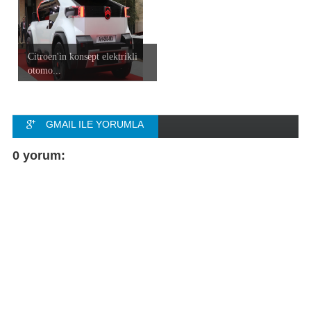
Citroen'in konsept elektrikli
otomo...
GMAIL ILE YORUMLA
FACEBOOK ILE
0 yorum:
YORUMLA