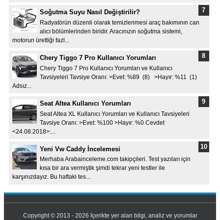
Soğutma Suyu Nasıl Değiştirilir?
Radyatörün düzenli olarak temizlenmesi araç bakımının can
alıcı bölümlerinden biridir. Aracınızın soğutma sistemi,
motorun ürettiği fazl...
Chery Tiggo 7 Pro Kullanıcı Yorumları
Chery Tiggo 7 Pro Kullanıcı Yorumları ve Kullanıcı
Tavsiyeleri Tavsiye Oranı: >Evet: %89 (8) >Hayır: %11 (1)
Adsız...
Seat Altea Kullanıcı Yorumları
Seat Altea XL Kullanıcı Yorumları ve Kullanıcı Tavsiyeleri
Tavsiye Oranı: >Evet: %100 >Hayır: %0 Cevdet
<24.08.2018>:...
Yeni Vw Caddy İncelemesi
Merhaba Arabainceleme.com takipçileri. Test yazıları için
kısa bir ara vermiştik şimdi tekrar yeni testler ile
karşınızdayız. Bu haftaki tes...
Copyright © 2013 - 2026 İçerikte yer alan bilgi, analiz ve yorumlar