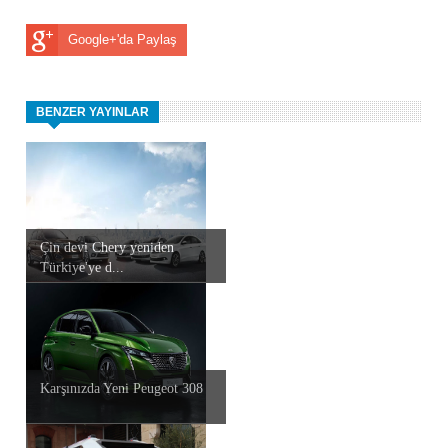
Google+'da Paylaş
BENZER YAYINLAR
Çin devi Chery yeniden
Türkiye'ye d...
Karşınızda Yeni Peugeot 308