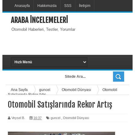
Anasayfa
Hakkımızda
SSS
İletişim
ARABA İNCELEMELERİ
Otomobil Haberleri, Testler, Yorumlar
Ana Sayfa
guncel
Otomobil Dünyası
Otomobil
Satışlarında Rekor Artış
Otomobil Satışlarında Rekor Artış
Veysel B.
16:37
guncel
,
Otomobil Dünyası