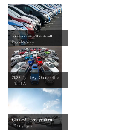
Türkiye'nin Tercihi: En
Popüler Ot...
2022 Eylül Ayı Otomobil ve
Ticari A...
Çin devi Chery yeniden
Türkiye'ye d...