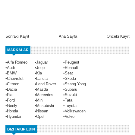
Sonraki Kayıt
Ana Sayfa
Önceki Kayıt
MARKALAR
•
Alfa Romeo
•
Jaguar
•
Peugeot
•
Audi
•
Jeep
•
Renault
•
BMW
•
Kia
•
Seat
•
Chevrolet
•
Lancia
•
Skoda
•
Citroen
•
Land Rover
•
Ssang Yong
•
Dacia
•
Mazda
•
Subaru
•
Fiat
•
Mercedes
•
Suzuki
•
Ford
•
Mini
•
Tata
•
Geely
•
Mitsubishi
•
Toyota
•
Honda
•
Nissan
•
Volkswagen
•
Hyundai
•
Opel
•
Volvo
BIZI TAKIP EDIN