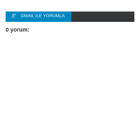
GMAIL ILE YORUMLA
FACEBOOK ILE
0 yorum:
YORUMLA