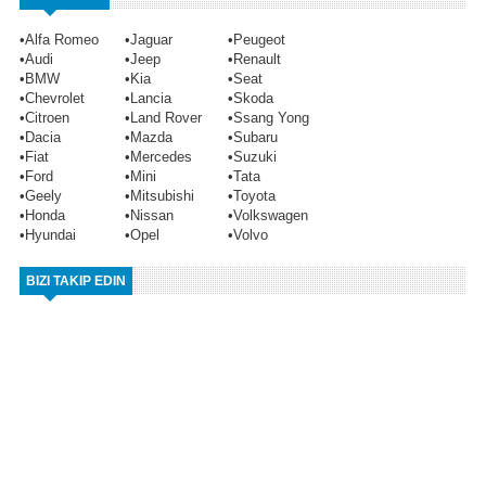
•
Alfa Romeo
•
Jaguar
•
Peugeot
•
Audi
•
Jeep
•
Renault
•
BMW
•
Kia
•
Seat
•
Chevrolet
•
Lancia
•
Skoda
•
Citroen
•
Land Rover
•
Ssang Yong
•
Dacia
•
Mazda
•
Subaru
•
Fiat
•
Mercedes
•
Suzuki
•
Ford
•
Mini
•
Tata
•
Geely
•
Mitsubishi
•
Toyota
•
Honda
•
Nissan
•
Volkswagen
•
Hyundai
•
Opel
•
Volvo
BIZI TAKIP EDIN