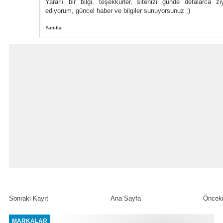
Yararlı bir bilgi, teşekkürler, sitenizi günde defalarca zi
ediyorum, güncel haber ve bilgiler sunuyorsunuz ;)
Yanıtla
Sonraki Kayıt
Ana Sayfa
Önceki
MARKALAR