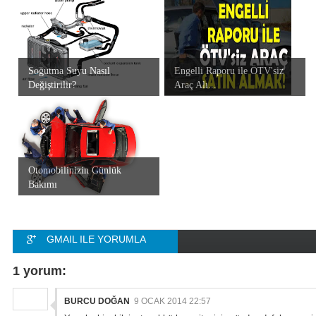
Soğutma Suyu Nasıl
Engelli Raporu ile ÖTV'siz
Değiştirilir?
Araç Alı...
Otomobilinizin Günlük
Bakımı
GMAIL ILE YORUMLA
FACEBOOK ILE
1 yorum:
YORUMLA
BURCU DOĞAN
9 OCAK 2014 22:57