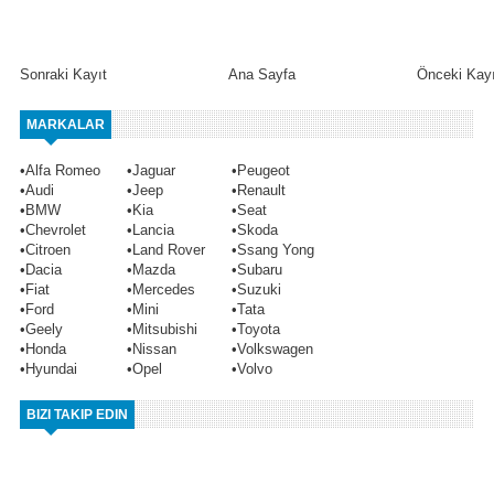
Sonraki Kayıt
Ana Sayfa
Önceki Kayı
MARKALAR
•
Alfa Romeo
•
Jaguar
•
Peugeot
•
Audi
•
Jeep
•
Renault
•
BMW
•
Kia
•
Seat
•
Chevrolet
•
Lancia
•
Skoda
•
Citroen
•
Land Rover
•
Ssang Yong
•
Dacia
•
Mazda
•
Subaru
•
Fiat
•
Mercedes
•
Suzuki
•
Ford
•
Mini
•
Tata
•
Geely
•
Mitsubishi
•
Toyota
•
Honda
•
Nissan
•
Volkswagen
•
Hyundai
•
Opel
•
Volvo
BIZI TAKIP EDIN