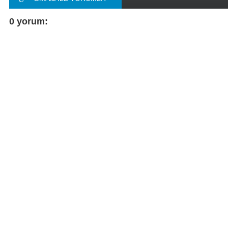
FACEBOOK ILE
0 yorum:
YORUMLA