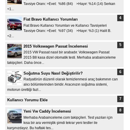
Tavsiye Oranı: >Evet: %86 (84) >Hayır: %14 (14) Serkan
<1...
Fiat Bravo Kullanıcı Yorumları
Fiat Bravo Kullanıcı Yorumları ve Kullanıcı Tavsiyeleri
Tavsiye Oranı: >Evet: %97 (34) >Hayır: %3 (1) Halit B.
<2...
2015 Volkswagen Passat İncelemesi
2015 VW Passat nasıl bir arabadır. Volkswagen Passat
2015 B8 kasa dizel otomatik testi. Merhaba arabainceleme
takipçileri. Daha önce...
Soğutma Suyu Nasıl Değiştirilir?
Radyatörün düzenli olarak temizlenmesi araç bakımının can
alıcı bölümlerinden biridir. Aracınızın soğutma sistemi,
motorun ürettiği fazl...
Kullanıcı Yorumu Ekle
Yeni Vw Caddy İncelemesi
Merhaba Arabainceleme.com takipçileri. Test yazıları için
kısa bir ara vermiştik şimdi tekrar yeni testler ile
karşınızdayız. Bu haftaki tes...