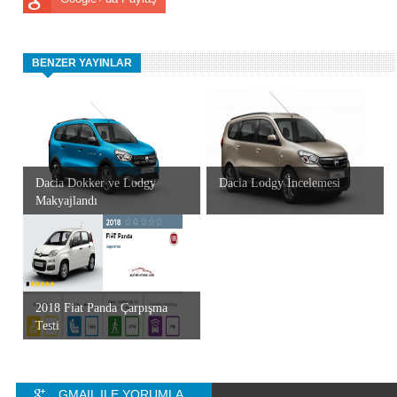
BENZER YAYINLAR
Dacia Dokker ve Lodgy
Dacia Lodgy İncelemesi
Makyajlandı
2018 Fiat Panda Çarpışma
Testi
GMAIL ILE YORUMLA