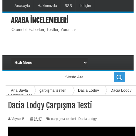
Anasayfa
Hakkımızda
SSS
İletişim
ARABA İNCELEMELERİ
Otomobil Haberleri, Testler, Yorumlar
Ana Sayfa
çarpışma testleri
Dacia Lodgy
Dacia Lodgy
Çarpışma Testi
Dacia Lodgy Çarpışma Testi
Veysel B.
16:47
çarpışma testleri
,
Dacia Lodgy