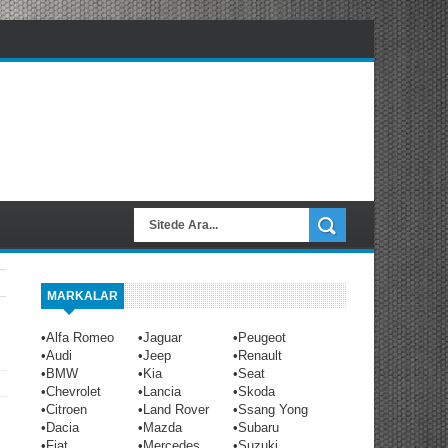
MARKALAR
•
Alfa Romeo
•
Jaguar
•
Peugeot
•
Audi
•
Jeep
•
Renault
•
BMW
•
Kia
•
Seat
•
Chevrolet
•
Lancia
•
Skoda
•
Citroen
•
Land Rover
•
Ssang Yong
•
Dacia
•
Mazda
•
Subaru
•
Fiat
•
Mercedes
•
Suzuki