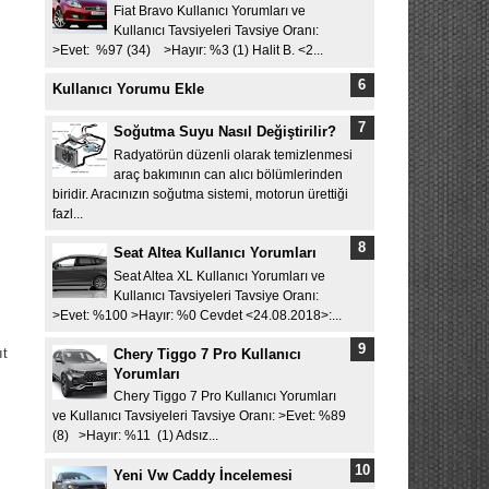
Fiat Bravo Kullanıcı Yorumları ve
Kullanıcı Tavsiyeleri Tavsiye Oranı:
>Evet: %97 (34) >Hayır: %3 (1) Halit B. <2...
Kullanıcı Yorumu Ekle
Soğutma Suyu Nasıl Değiştirilir?
Radyatörün düzenli olarak temizlenmesi
araç bakımının can alıcı bölümlerinden
biridir. Aracınızın soğutma sistemi, motorun ürettiği
fazl...
Seat Altea Kullanıcı Yorumları
Seat Altea XL Kullanıcı Yorumları ve
Kullanıcı Tavsiyeleri Tavsiye Oranı:
>Evet: %100 >Hayır: %0 Cevdet <24.08.2018>:...
ıt
Chery Tiggo 7 Pro Kullanıcı
Yorumları
Chery Tiggo 7 Pro Kullanıcı Yorumları
ve Kullanıcı Tavsiyeleri Tavsiye Oranı: >Evet: %89
(8) >Hayır: %11 (1) Adsız...
Yeni Vw Caddy İncelemesi