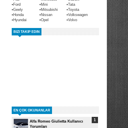
•
Ford
•
Mini
•
Tata
•
Geely
•
Mitsubishi
•
Toyota
•
Honda
•
Nissan
•
Volkswagen
•
Hyundai
•
Opel
•
Volvo
BIZI TAKIP EDIN
EN ÇOK OKUNANLAR
Alfa Romeo Giulietta Kullanıcı
Yorumları