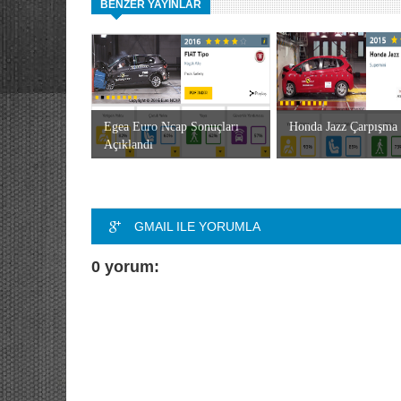
BENZER YAYINLAR
Egea Euro Ncap Sonuçları
Honda Jazz Çarpışma 
Açıklandı
GMAIL ILE YORUMLA
0 yorum: