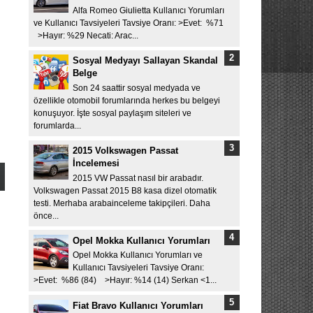
Alfa Romeo Giulietta Kullanıcı Yorumları
ve Kullanıcı Tavsiyeleri Tavsiye Oranı: >Evet: %71
>Hayır: %29 Necati: Arac...
Sosyal Medyayı Sallayan Skandal
Belge
Son 24 saattir sosyal medyada ve
özellikle otomobil forumlarında herkes bu belgeyi
konuşuyor. İşte sosyal paylaşım siteleri ve
forumlarda...
2015 Volkswagen Passat
İncelemesi
2015 VW Passat nasıl bir arabadır.
Volkswagen Passat 2015 B8 kasa dizel otomatik
testi. Merhaba arabainceleme takipçileri. Daha
önce...
Opel Mokka Kullanıcı Yorumları
Opel Mokka Kullanıcı Yorumları ve
Kullanıcı Tavsiyeleri Tavsiye Oranı:
>Evet: %86 (84) >Hayır: %14 (14) Serkan <1...
Fiat Bravo Kullanıcı Yorumları