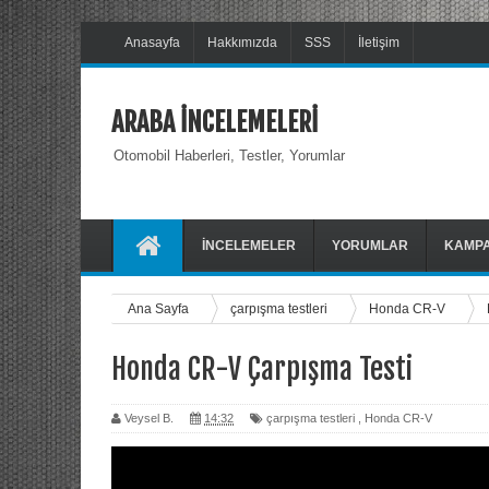
Anasayfa
Hakkımızda
SSS
İletişim
ARABA İNCELEMELERİ
Otomobil Haberleri, Testler, Yorumlar
İNCELEMELER
YORUMLAR
KAMP
Ana Sayfa
çarpışma testleri
Honda CR-V
Honda CR-V Çarpışma Testi
Veysel B.
14:32
çarpışma testleri
,
Honda CR-V