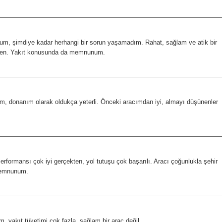
orum, şimdiye kadar herhangi bir sorun yaşamadım. Rahat, sağlam ve atik bir
erden. Yakıt konusunda da memnunum.
donanım olarak oldukça yeterli. Önceki aracımdan iyi, almayı düşünenler
rformansı çok iyi gerçekten, yol tutuşu çok başarılı. Aracı çoğunlukla şehir
 memnunum.
 yakıt tüketimi çok fazla, sağlam bir araç değil.