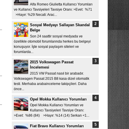
Alfa Romeo Giulietta Kullanıcı Yorumları
ve Kullanıcı Tavsiyeleri Tavsiye Oranı: >Evet: %71
>Hayır: %29 Necati: Arac...
Sosyal Medyayı Sallayan Skandal
Belge
Son 24 saattir sosyal medyada ve
özellikle otomobil forumlarında herkes bu belgeyi
konuşuyor. İşte sosyal paylaşım siteleri ve
,
forumlarda...
2015 Volkswagen Passat
İncelemesi
2015 VW Passat nasıl bir arabadır.
Volkswagen Passat 2015 B8 kasa dizel otomatik
testi. Merhaba arabainceleme takipçileri. Daha
önce...
Opel Mokka Kullanıcı Yorumları
Opel Mokka Kullanıcı Yorumları ve
Kullanıcı Tavsiyeleri Tavsiye Oranı:
>Evet: %86 (84) >Hayır: %14 (14) Serkan <1...
Fiat Bravo Kullanıcı Yorumları