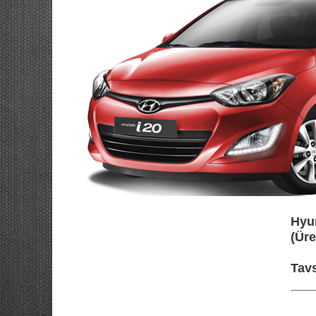
Hyun
(Üre
Tavs