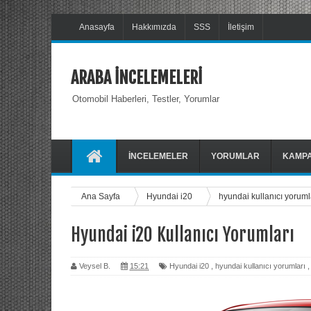
Anasayfa
Hakkımızda
SSS
İletişim
ARABA İNCELEMELERİ
Otomobil Haberleri, Testler, Yorumlar
İNCELEMELER
YORUMLAR
KAMP
Ana Sayfa
Hyundai i20
hyundai kullanıcı yoruml
Hyundai i20 Kullanıcı Yorumları
Veysel B.
15:21
Hyundai i20
,
hyundai kullanıcı yorumları