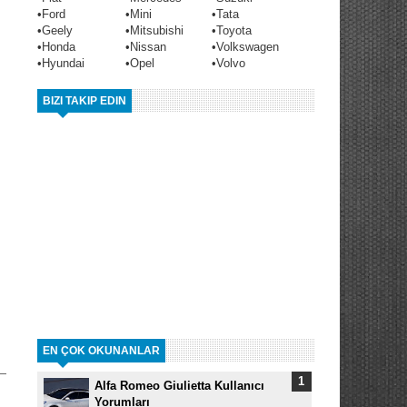
•
Ford
•
Mini
•
Tata
•
Geely
•
Mitsubishi
•
Toyota
•
Honda
•
Nissan
•
Volkswagen
•
Hyundai
•
Opel
•
Volvo
BIZI TAKIP EDIN
EN ÇOK OKUNANLAR
Alfa Romeo Giulietta Kullanıcı
Yorumları