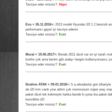
Tavsiye eder misiniz?:
Hayır
Ens < 26.11.2016>:
2013 model Hyundai i20 1.2 benzinli ara
performansı gayet iyi tavsiye ederim
Tavsiye eder misiniz?:
Evet
Murat < 19.06.2017>:
Bende 2011 dizel var en iyi tarafı moto
konfor yok ama benim gibi arabyı hergün kullanıyorsanız yo
Tavsiye eder misiniz?:
Evet
İbrahim ATAK < 09.01.2018>:
S.a.arkadaslar gün itibariyl
de i20 mm vardı yine aldım çok memnunum süper araç madd
paket dizel tek kelimeyle harika bende ki jump ika paket da
kesinlikle i20 .
Tavsiye eder misiniz?:
Evet