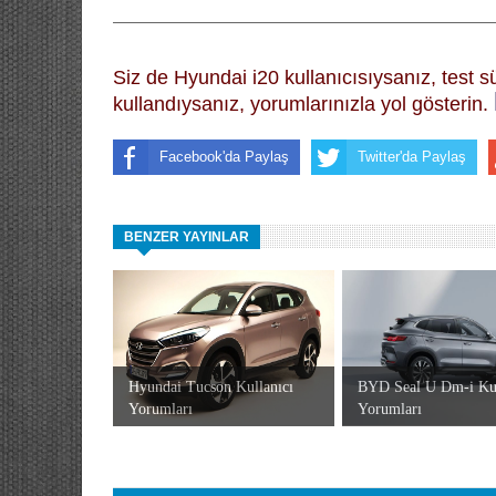
Siz de Hyundai i20 kullanıcısıysanız, test 
kullandıysanız, yorumlarınızla yol gösterin.
Facebook'da Paylaş
Twitter'da Paylaş
BENZER YAYINLAR
Hyundai Tucson Kullanıcı
BYD Seal U Dm-i Kul
Yorumları
Yorumları