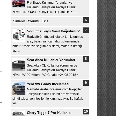
Fiat Bravo Kullanıcı Yorumları ve
Kullanıcı Tavsiyeleri Tavsiye Oranı:
>Evet: %97 (34) >Hayır: %3 (1) Halit B. <2...
Kullanıcı Yorumu Ekle
Soğutma Suyu Nasıl Değiştirilir?
Radyatörün düzenli olarak temizlenmesi
araç bakımının can alıcı bölümlerinden
biridir. Aracınızın soğutma sistemi, motorun ürettiği
fazl...
Seat Altea Kullanıcı Yorumları
Seat Altea XL Kullanıcı Yorumları ve
Kullanıcı Tavsiyeleri Tavsiye Oranı:
>Evet: %100 >Hayır: %0 Cevdet <24.08.2018>:...
Yeni Vw Caddy İncelemesi
Merhaba Arabainceleme.com takipçileri.
Test yazıları için kısa bir ara vermiştik
şimdi tekrar yeni testler ile karşınızdayız. Bu haftaki
tes...
Chery Tiggo 7 Pro Kullanıcı