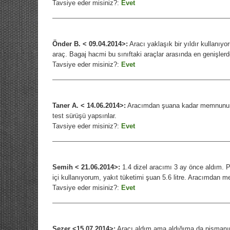
Tavsiye eder misiniz?:
Evet
Önder B. < 09.04.2014>:
Aracı yaklaşık bir yıldır kullanıy
araç. Bagaj hacmi bu sınıftaki araçlar arasında en genişl
Tavsiye eder misiniz?:
Evet
Taner A. < 14.06.2014>:
Aracımdan şuana kadar memnunum, 
test sürüşü yapsınlar.
Tavsiye eder misiniz?:
Evet
Semih < 21.06.2014>:
1.4 dizel aracımı 3 ay önce aldım. Pe
içi kullanıyorum, yakıt tüketimi şuan 5.6 litre. Aracımdan
Tavsiye eder misiniz?:
Evet
Sezer <15.07.2014>:
Aracı aldım ama aldığıma da pişmanım,