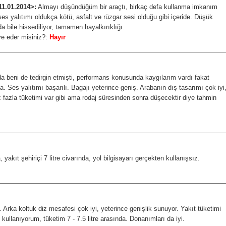
11.01.2014>:
Almayı düşündüğüm bir araçtı, birkaç defa kullanma imkanım
ses yalıtımı oldukça kötü, asfalt ve rüzgar sesi olduğu gibi içeride. Düşük
da bile hissediliyor, tamamen hayalkırıklığı.
ye eder misiniz?:
Hayır
 beni de tedirgin etmişti, performans konusunda kaygılarım vardı fakat
ba. Ses yalıtımı başarılı. Bagajı yeterince geniş. Arabanın dış tasarımı çok iyi
az fazla tüketimi var gibi ama rodaj süresinden sonra düşecektir diye tahmin
yakıt şehiriçi 7 litre civarında, yol bilgisayarı gerçekten kullanışsız.
 Arka koltuk diz mesafesi çok iyi, yeterince genişlik sunuyor. Yakıt tüketimi
e kullanıyorum, tüketim 7 - 7.5 litre arasında. Donanımları da iyi.