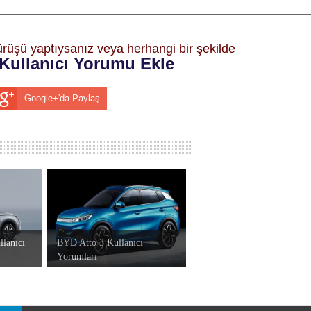
sürüşü yaptıysanız veya herhangi bir şekilde
Kullanıcı Yorumu Ekle
Google+'da Paylaş
lanıcı
BYD Atto 3 Kullanıcı
Yorumları