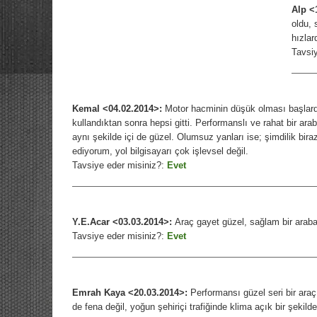
Alp <
oldu, 
hızlar
Tavsi
Kemal <04.02.2014>:
Motor hacminin düşük olması başlarda
kullandıktan sonra hepsi gitti. Performanslı ve rahat bir ara
aynı şekilde içi de güzel. Olumsuz yanları ise; şimdilik bir
ediyorum, yol bilgisayarı çok işlevsel değil.
Tavsiye eder misiniz?:
Evet
Y.E.Acar <03.03.2014>:
Araç gayet güzel, sağlam bir araba, 
Tavsiye eder misiniz?:
Evet
Emrah Kaya <20.03.2014>:
Performansı güzel seri bir araç.
de fena değil, yoğun şehiriçi trafiğinde klima açık bir şekild