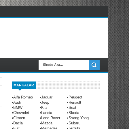
MARKALAR
•
Alfa Romeo
•
Jaguar
•
Peugeot
•
Audi
•
Jeep
•
Renault
•
BMW
•
Kia
•
Seat
•
Chevrolet
•
Lancia
•
Skoda
•
Citroen
•
Land Rover
•
Ssang Yong
•
Dacia
•
Mazda
•
Subaru
•
Fiat
•
Mercedes
•
Suzuki