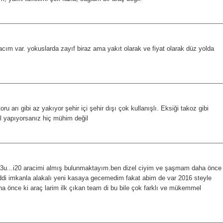
cım var. yokuslarda zayıf biraz ama yakıt olarak ve fiyat olarak düz yolda
ru arı gibi az yakıyor şehir içi şehir dışı çok kullanışlı. Eksiği takoz gibi
l yapıyorsanız hiç mühim değil
e 3u...i20 aracimi almış bulunmaktayım.ben dizel ciyim ve şaşmam daha önce
i imkanla alakalı yeni kasaya gecemedim fakat abim de var 2016 steyle
ha önce ki araç larim ilk çıkan team di bu bile çok farklı ve mükemmel