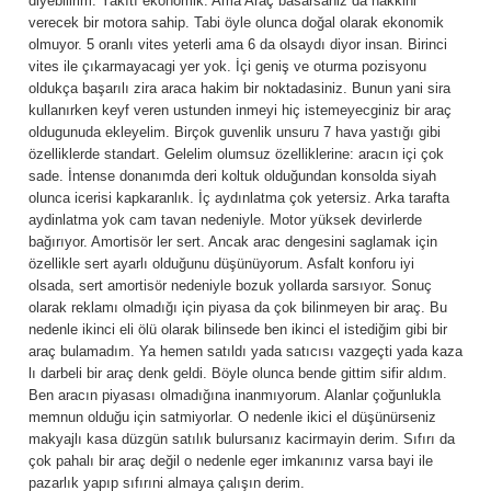
diyebilirim. Yakıtı ekonomik. Ama Araç basarsaniz da hakkini
verecek bir motora sahip. Tabi öyle olunca doğal olarak ekonomik
olmuyor. 5 oranlı vites yeterli ama 6 da olsaydı diyor insan. Birinci
vites ile çıkarmayacagi yer yok. İçi geniş ve oturma pozisyonu
oldukça başarılı zira araca hakim bir noktadasiniz. Bunun yani sira
kullanırken keyf veren ustunden inmeyi hiç istemeyecginiz bir araç
oldugunuda ekleyelim. Birçok guvenlik unsuru 7 hava yastığı gibi
özelliklerde standart. Gelelim olumsuz özelliklerine: aracın içi çok
sade. İntense donanımda deri koltuk olduğundan konsolda siyah
olunca icerisi kapkaranlık. İç aydınlatma çok yetersiz. Arka tarafta
aydinlatma yok cam tavan nedeniyle. Motor yüksek devirlerde
bağırıyor. Amortisör ler sert. Ancak arac dengesini saglamak için
özellikle sert ayarlı olduğunu düşünüyorum. Asfalt konforu iyi
olsada, sert amortisör nedeniyle bozuk yollarda sarsıyor. Sonuç
olarak reklamı olmadığı için piyasa da çok bilinmeyen bir araç. Bu
nedenle ikinci eli ölü olarak bilinsede ben ikinci el istediğim gibi bir
araç bulamadım. Ya hemen satıldı yada satıcısı vazgeçti yada kaza
lı darbeli bir araç denk geldi. Böyle olunca bende gittim sifir aldım.
Ben aracın piyasası olmadığına inanmıyorum. Alanlar çoğunlukla
memnun olduğu için satmiyorlar. O nedenle ikici el düşünürseniz
makyajlı kasa düzgün satılık bulursanız kacirmayin derim. Sıfırı da
çok pahalı bir araç değil o nedenle eger imkanınız varsa bayi ile
pazarlık yapıp sıfırıni almaya çalışın derim.