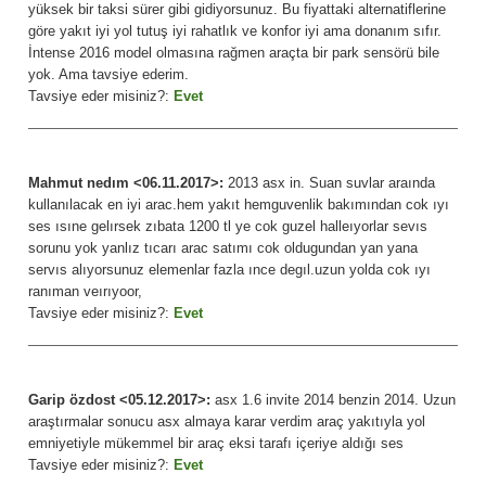
yüksek bir taksi sürer gibi gidiyorsunuz. Bu fiyattaki alternatiflerine
göre yakıt iyi yol tutuş iyi rahatlık ve konfor iyi ama donanım sıfır.
İntense 2016 model olmasına rağmen araçta bir park sensörü bile
yok. Ama tavsiye ederim.
Tavsiye eder misiniz?:
Evet
Mahmut nedım <06.11.2017>:
2013 asx in. Suan suvlar araında
kullanılacak en iyi arac.hem yakıt hemguvenlik bakımından cok ıyı
ses ısıne gelırsek zıbata 1200 tl ye cok guzel halleıyorlar sevıs
sorunu yok yanlız tıcarı arac satımı cok oldugundan yan yana
servıs alıyorsunuz elemenlar fazla ınce degıl.uzun yolda cok ıyı
ranıman veırıyoor,
Tavsiye eder misiniz?:
Evet
Garip özdost <05.12.2017>:
asx 1.6 invite 2014 benzin 2014. Uzun
araştırmalar sonucu asx almaya karar verdim araç yakıtıyla yol
emniyetiyle mükemmel bir araç eksi tarafı içeriye aldığı ses
Tavsiye eder misiniz?:
Evet