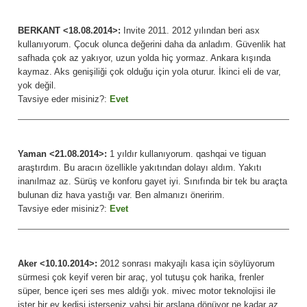
BERKANT <18.08.2014>:
Invite 2011. 2012 yılından beri asx
kullanıyorum. Çocuk olunca değerini daha da anladım. Güvenlik hat
safhada çok az yakıyor, uzun yolda hiç yormaz. Ankara kışında
kaymaz. Aks genişiliği çok olduğu için yola oturur. İkinci eli de var,
yok değil.
Tavsiye eder misiniz?:
Evet
Yaman <21.08.2014>:
1 yıldır kullanıyorum. qashqai ve tiguan
araştırdım. Bu aracın özellikle yakıtından dolayı aldım. Yakıtı
inanılmaz az. Sürüş ve konforu gayet iyi. Sınıfında bir tek bu araçta
bulunan diz hava yastığı var. Ben almanızı öneririm.
Tavsiye eder misiniz?:
Evet
Aker <10.10.2014>:
2012 sonrası makyajlı kasa için söylüyorum
sürmesi çok keyif veren bir araç, yol tutuşu çok harika, frenler
süper, bence içeri ses mes aldığı yok. mivec motor teknolojisi ile
ister bir ev kedisi isterseniz vahşi bir arslana dönüyor ne kadar az