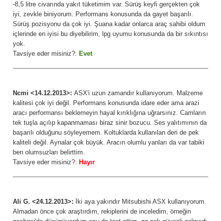
-8,5 litre civarında yakıt tüketimim var. Sürüş keyfi gerçekten çok
iyi, zevkle biniyorum. Performans konusunda da gayet başarılı.
Sürüş pozisyonu da çok iyi. Şuana kadar onlarca araç sahibi oldum
içlerinde en iyisi bu diyebilirim, lpg uyumu konusunda da bir sıkıntısı
yok.
Tavsiye eder misiniz?:
Evet
Ncmi <14.12.2013>:
ASX'i uzun zamandır kullanıyorum. Malzeme
kalitesi çok iyi değil. Performans konusunda idare eder ama arazi
aracı performansı beklemeyin hayal kırıklığına uğrarsınız. Camların
tek tuşla açılıp kapanmaması biraz sinir bozucu. Ses yalıtımının da
başarılı olduğunu söyleyemem. Koltuklarda kullanılan deri de pek
kaliteli değil. Aynalar çok büyük. Aracın olumlu yanları da var tabiki
ben olumsuzları belirttim.
Tavsiye eder misiniz?:
Hayır
Ali G. <24.12.2013>:
İki aya yakındır Mitsubishi ASX kullanıyorum.
Almadan önce çok araştırdım, rekiplerini de inceledim, örneğin