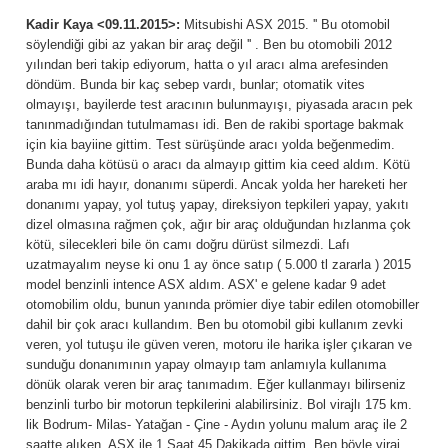
Kadir Kaya <09.11.2015>:
Mitsubishi ASX 2015. '' Bu otomobil
söylendiği gibi az yakan bir araç değil '' . Ben bu otomobili 2012
yılından beri takip ediyorum, hatta o yıl aracı alma arefesinden
döndüm. Bunda bir kaç sebep vardı, bunlar; otomatik vites
olmayışı, bayilerde test aracının bulunmayışı, piyasada aracın pek
tanınmadığından tutulmaması idi. Ben de rakibi sportage bakmak
için kia bayiine gittim. Test sürüşünde aracı yolda beğenmedim.
Bunda daha kötüsü o aracı da almayıp gittim kia ceed aldım. Kötü
araba mı idi hayır, donanımı süperdi. Ancak yolda her hareketi her
donanımı yapay, yol tutuş yapay, direksiyon tepkileri yapay, yakıtı
dizel olmasına rağmen çok, ağır bir araç olduğundan hızlanma çok
kötü, silecekleri bile ön camı doğru dürüst silmezdi. Lafı
uzatmayalım neyse ki onu 1 ay önce satıp ( 5.000 tl zararla ) 2015
model benzinli intence ASX aldım. ASX' e gelene kadar 9 adet
otomobilim oldu, bunun yanında prömier diye tabir edilen otomobiller
dahil bir çok aracı kullandım. Ben bu otomobil gibi kullanım zevki
veren, yol tutuşu ile güven veren, motoru ile harika işler çıkaran ve
sunduğu donanımının yapay olmayıp tam anlamıyla kullanıma
dönük olarak veren bir araç tanımadım. Eğer kullanmayı bilirseniz
benzinli turbo bir motorun tepkilerini alabilirsiniz. Bol virajlı 175 km.
lik Bodrum- Milas- Yatağan - Çine - Aydın yolunu malum araç ile 2
saatte alıken, ASX ile 1 Saat 45 Dakikada gittim. Ben böyle viraj