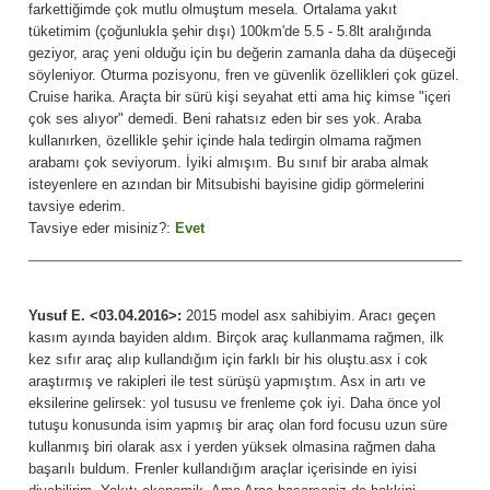
farkettiğimde çok mutlu olmuştum mesela. Ortalama yakıt
tüketimim (çoğunlukla şehir dışı) 100km'de 5.5 - 5.8lt aralığında
geziyor, araç yeni olduğu için bu değerin zamanla daha da düşeceği
söyleniyor. Oturma pozisyonu, fren ve güvenlik özellikleri çok güzel.
Cruise harika. Araçta bir sürü kişi seyahat etti ama hiç kimse "içeri
çok ses alıyor" demedi. Beni rahatsız eden bir ses yok. Araba
kullanırken, özellikle şehir içinde hala tedirgin olmama rağmen
arabamı çok seviyorum. İyiki almışım. Bu sınıf bir araba almak
isteyenlere en azından bir Mitsubishi bayisine gidip görmelerini
tavsiye ederim.
Tavsiye eder misiniz?:
Evet
Yusuf E. <03.04.2016>:
2015 model asx sahibiyim. Aracı geçen
kasım ayında bayiden aldım. Birçok araç kullanmama rağmen, ilk
kez sıfır araç alıp kullandığım için farklı bir his oluştu.asx i cok
araştırmış ve rakipleri ile test sürüşü yapmıştım. Asx in artı ve
eksilerine gelirsek: yol tususu ve frenleme çok iyi. Daha önce yol
tutuşu konusunda isim yapmış bir araç olan ford focusu uzun süre
kullanmış biri olarak asx i yerden yüksek olmasina rağmen daha
başarılı buldum. Frenler kullandığım araçlar içerisinde en iyisi