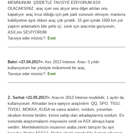
MEMNUNUM. ŞİDDETLE TAVSİYE EDİYORUM ASX
OLACAKSINIZ. araç içeri ses alıyor ama diğer artıları onu
kapatıyor. araç kısa olduğu için pek park sorunum olmuyor, manevra
kabiliyetine aşık oldum araç çok pıratik. 15 gün içinde 1500 km yol
yaptım anlamadım bile şehir içi. zevk için aracımla geziyorum,
ASX,imi SEVİYORUM.
Tavsiye eder misiniz?:
Evet
Bahri <27.04.2017>:
Asx 2013 İntense. Aracı 3 yıldır
kullanıyorum.her yönüyle mükemmel bir araç.
Tavsiye eder misiniz?:
Evet
Z. Serhat <21.05.2017>:
Aracım 2013 Intense modelidir; 1 aydır da
kullanıyorum. Almadan önce epeyce araştırdım. QQ, SPO, TİGU,
TİVOLİ, MOKKA, KUGA ne varsa aradım, sordum, yorumları
okudum kimine bindim, kimini sahip olan arkadaşlarıma sordum. En
sonunda araştırmalarım meyvesini verdi ve ASX almaya karar
verdim. Memleketimizin insanının araba zevki tartışılır bu ayrı