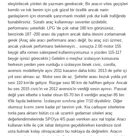
eleştirilecek yönleri de yazmam gerekecek; Bir aracın vites geçişleri
kemiki ve tok benim için çok güzel bir özellik ancak narin
gardaşlarım için otomatik şanzımanlı modeli yok dur kalk trafiğinde
bunabilirsiniz. Süratlı araç kullanmayı sevenler üzülebilir,
performansı yeterlidir. LPG 'de çok rahat 180 km görürsünüz,
benzinde 187 -200 arası da yaptım ancak daha ötesini zorlamamak
gerek (Araç aile aracı performans aracı değil; bu araç sizi üzmez,
ancak yüksek performans beklemeyin... sonuçta 2.00 motor 155
beygir alfa romeo salespeed kullanmıyorsunuz o yüzden 115-117
beygir işinizi görecektir.) Gelelim o meşhur izolasyon konusuna
herkesin yerden yere vurduğu o izolasyon binek civic, corolla,
avensis modelleriyle aynı 2011 kasanın daha kötü. 2013 de şehir içi
yol sesi alması az. Motor sesi de az. Şehirler arası bozuk yolda yol
sesi 110 km'de geliyor. Rüzgar sesi 90 km de hafiften geliyor. Ancak
bu ses 2015 civic'in ve 2012 avensis'in verdiği sesin aynısı. Passat
değil yani elbette o kadar olsun 65-70 bin tl verdiğin araçtan 85 bin
tl'lik fayda bekleme. İzolasyon sınıfına göre 7/10 diyebiliriz. Diğer
olumsuz kısmı zerre kadar pr/ tanıtım yok. Kia carbuyer siterlerine
tonla para aktarır bütün co.uk uzantılı godaman siteleri araç
değerlendirmelerinde SPO'ya 4/5 puan verirken asx nal toplar. Aracı
kullanan kitle ile çok rahat iletişime geçebilinirken kendinize özel
usta bulmak kolay olmayacaktır bu noktaya da değinelim. Aracın