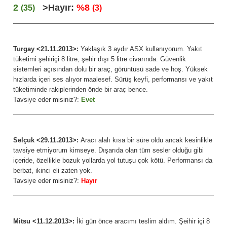
2
>Hayır:
%8
(35)
(3)
Turgay <21.11.2013>:
Yaklaşık 3 aydır ASX kullanıyorum. Yakıt
tüketimi şehiriçi 8 litre, şehir dışı 5 litre civarında. Güvenlik
sistemleri açısından dolu bir araç, görüntüsü sade ve hoş. Yüksek
hızlarda içeri ses alıyor maalesef. Sürüş keyfi, performansı ve yakıt
tüketiminde rakiplerinden önde bir araç bence.
Tavsiye eder misiniz?:
Evet
Selçuk <29.11.2013>:
Aracı alalı kısa bir süre oldu ancak kesinlikle
tavsiye etmiyorum kimseye. Dışarıda olan tüm sesler olduğu gibi
içeride, özellikle bozuk yollarda yol tutuşu çok kötü. Performansı da
berbat, ikinci eli zaten yok.
Tavsiye eder misiniz?:
Hayır
Mitsu <11.12.2013>:
İki gün önce aracımı teslim aldım. Şeihir içi 8