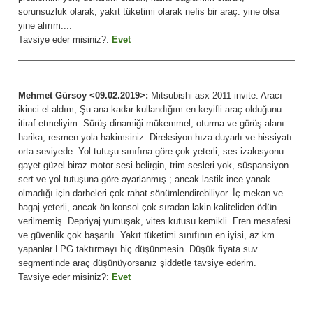
sorunsuzluk olarak, yakıt tüketimi olarak nefis bir araç. yine olsa
yine alırım....
Tavsiye eder misiniz?:
Evet
Mehmet Gürsoy <09.02.2019>:
Mitsubishi asx 2011 invite. Aracı
ikinci el aldım, Şu ana kadar kullandığım en keyifli araç olduğunu
itiraf etmeliyim. Sürüş dinamiği mükemmel, oturma ve görüş alanı
harika, resmen yola hakimsiniz. Direksiyon hıza duyarlı ve hissiyatı
orta seviyede. Yol tutuşu sınıfına göre çok yeterli, ses izalosyonu
gayet güzel biraz motor sesi belirgin, trim sesleri yok, süspansiyon
sert ve yol tutuşuna göre ayarlanmış ; ancak lastik ince yanak
olmadığı için darbeleri çok rahat sönümlendirebiliyor. İç mekan ve
bagaj yeterli, ancak ön konsol çok sıradan lakin kaliteliden ödün
verilmemiş. Depriyaj yumuşak, vites kutusu kemikli. Fren mesafesi
ve güvenlik çok başarılı. Yakıt tüketimi sınıfının en iyisi, az km
yapanlar LPG taktırmayı hiç düşünmesin. Düşük fiyata suv
segmentinde araç düşünüyorsanız şiddetle tavsiye ederim.
Tavsiye eder misiniz?:
Evet