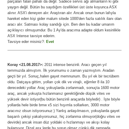
parçaları falan pahalı da değil. Sadece servis ağı almanların ki gibi
yaygın değil. Bütün bu saydığım özellikleri üst üste koyunca ASX
alınır. ASX'i deneyen alır. Araştıran alır. Ancak onun bunun lafıyla
hareket eden kişi gider malum sitede 1000'den fazla satılık ilanı olan
aracı alır. Satması kolay sandığı için. Ben den bu kadar umarım
açıklayıcı olmuşumdur. Bu 1 Ay'da aracıma adapte oldum kesinlikle
ASX Intense tavsiye ederim.
Tavsiye eder misiniz?:
Evet
Koray <21.08.2017>:
2011 intense benzinli. Aracı geçen yıl
temmuzda almıştım. İlk yorumumu o zaman yazmıştım. Aradan
geçti bir yıl. Sonuç,halen gayet memnunum. Bu yıl ek bir tecrübem
oldu. Datçaya gittim, yolları çok dik ve virajlı, eğimler 8 ila 10
derecedeki yollar. Araç yokuşlarda zorlanmadı, sonuçta 1600 motor
araç, ancak yokuşta hızlanmanız gerektiğinde düşük vites ve
yüksek devir istiyor(bu bütün benzinli araçarda böyledir) . İşte böyle
yollarda hele birde bmw x5 sizi hışımla sollarken, 3000 motor
aracınız olsun istiyorsunuz:) Yanlış anlaşılmasın, yokuşlarda gayet
başarılı çekişi yakalıyorsunuz, hiç zorlanma olmuyor(doğru vites ve
devirde) ancak insan düz yoldaki o hızlanmayı ve akışı kolay
bulamıyor. Dizel asx lerde bu sorun olmaz çünkü dik rampada