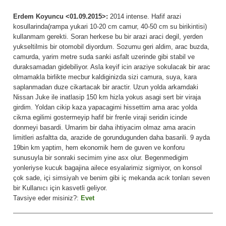
Erdem Koyuncu <01.09.2015>:
2014 intense. Hafif arazi
kosullarinda(rampa yukari 10-20 cm camur, 40-50 cm su birikintisi)
kullanmam gerekti. Soran herkese bu bir arazi araci degil, yerden
yukseltilmis bir otomobil diyordum. Sozumu geri aldim, arac buzda,
camurda, yarim metre suda sanki asfalt uzerinde gibi stabil ve
duraksamadan gidebiliyor. Asla keyif icin araziye sokulacak bir arac
olmamakla birlikte mecbur kaldiginizda sizi camura, suya, kara
saplanmadan duze cikartacak bir aractir. Uzun yolda arkamdaki
Nissan Juke ile inatlasip 150 km hizla yokus asagi sert bir viraja
girdim. Yoldan cikip kaza yapacagimi hissettim ama arac yolda
cikma egilimi gostermeyip hafif bir frenle viraji seridin icinde
donmeyi basardi. Umarim bir daha ihtiyacim olmaz ama aracin
limitleri asfaltta da, arazide de gorundugunden daha basarili. 9 ayda
19bin km yaptim, hem ekonomik hem de guven ve konforu
sunusuyla bir sonraki secimim yine asx olur. Begenmedigim
yonleriyse kucuk bagajina ailece esyalarimiz sigmiyor, on konsol
çok sade, içi simsiyah ve benim gibi iç mekanda acık tonları seven
bir Kullanıcı için kasvetli geliyor.
Tavsiye eder misiniz?:
Evet