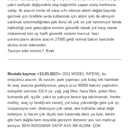
yakıt sarfiyatı değişmekte olup bağımlılık yapan sürüş konforuna
sahip. ilk aracım invite idi satıp sıfır intense aldım dağda bayırda
gezmek için özellikle avda kullanmak için aldım iyiki de almışım
satılmak istenmediğinden pek ikinci eli yok ve çok tanınmıyor ileride
hakkettiği yere geleceğine eminim güvenlik olarak yol tutuş olarak
mükemmel tüm üç harfli güvenlik sistemi mevcut. bazı
yorumcuların aksine aracım 27000 geldi normal bakım haricinde
ekstra ücret ödemedim.
Tavsiye eder misiniz?:
Evet
Mustafa kaymaz <13.03.2017>:
2011 MODEL İNTENS, bu
onüçüncü aracım, ilk suvum, park yapması çok kolay tek hamlede
iki araç arasına girebiliyorsun, parça ucuz 80000 bakımı yaptırdım,
eskişehir serviste 310 tl ye, yağ, yağ filtre, hava filtre, polen filtre,
kumanda pili, işçilik. yakıt az yakıyor bence lpg takılmamalı, frenler
müthiş, araç içi ferah[cam tavan}, yol tutuş yüksekliğe göre çok iyi,
süspansiyon sert, direksiyon çok rahat, deri koltuklar rahat değil
terletiyor, iç hacim çok ölçülü tam kararında deriz ya öyle, benim
gibi hem dağda hem otoyolda gezeyim derseniz asx sizi mahcup
etmiyor, BEN İNSİGNAMI SATIP ASX İMİ ALDIM. ÇOK