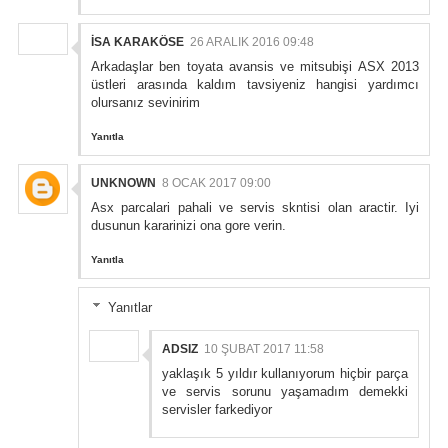
İSA KARAKÖSE
26 ARALIK 2016 09:48
Arkadaşlar ben toyata avansis ve mitsubişi ASX 2013
üstleri arasında kaldım tavsiyeniz hangisi yardımcı
olursanız sevinirim
Yanıtla
UNKNOWN
8 OCAK 2017 09:00
Asx parcalari pahali ve servis skntisi olan aractir. Iyi
dusunun kararinizi ona gore verin.
Yanıtla
Yanıtlar
ADSIZ
10 ŞUBAT 2017 11:58
yaklaşık 5 yıldır kullanıyorum hiçbir parça
ve servis sorunu yaşamadım demekki
servisler farkediyor