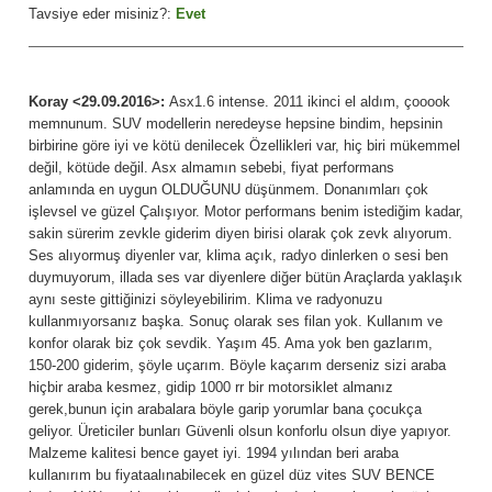
Tavsiye eder misiniz?:
Evet
Koray <29.09.2016>:
Asx1.6 intense. 2011 ikinci el aldım, çooook
memnunum. SUV modellerin neredeyse hepsine bindim, hepsinin
birbirine göre iyi ve kötü denilecek Özellikleri var, hiç biri mükemmel
değil, kötüde değil. Asx almamın sebebi, fiyat performans
anlamında en uygun OLDUĞUNU düşünmem. Donanımları çok
işlevsel ve güzel Çalışıyor. Motor performans benim istediğim kadar,
sakin sürerim zevkle giderim diyen birisi olarak çok zevk alıyorum.
Ses alıyormuş diyenler var, klima açık, radyo dinlerken o sesi ben
duymuyorum, illada ses var diyenlere diğer bütün Araçlarda yaklaşık
aynı seste gittiğinizi söyleyebilirim. Klima ve radyonuzu
kullanmıyorsanız başka. Sonuç olarak ses filan yok. Kullanım ve
konfor olarak biz çok sevdik. Yaşım 45. Ama yok ben gazlarım,
150-200 giderim, şöyle uçarım. Böyle kaçarım derseniz sizi araba
hiçbir araba kesmez, gidip 1000 rr bir motorsiklet almanız
gerek,bunun için arabalara böyle garip yorumlar bana çocukça
geliyor. Üreticiler bunları Güvenli olsun konforlu olsun diye yapıyor.
Malzeme kalitesi bence gayet iyi. 1994 yılından beri araba
kullanırım bu fiyataalınabilecek en güzel düz vites SUV BENCE