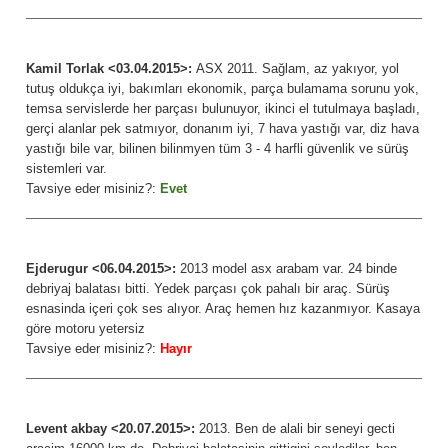
Kamil Torlak <03.04.2015>:
ASX 2011. Sağlam, az yakıyor, yol
tutuş oldukça iyi, bakımları ekonomik, parça bulamama sorunu yok,
temsa servislerde her parçası bulunuyor, ikinci el tutulmaya başladı,
gerçi alanlar pek satmıyor, donanım iyi, 7 hava yastığı var, diz hava
yastığı bile var, bilinen bilinmyen tüm 3 - 4 harfli güvenlik ve sürüş
sistemleri var.
Tavsiye eder misiniz?:
Evet
Ejderugur <06.04.2015>:
2013 model asx arabam var. 24 binde
debriyaj balatası bitti. Yedek parçası çok pahalı bir araç. Sürüş
esnasinda içeri çok ses alıyor. Araç hemen hız kazanmıyor. Kasaya
göre motoru yetersiz
Tavsiye eder misiniz?:
Hayır
Levent akbay <20.07.2015>:
2013. Ben de alali bir seneyi gecti