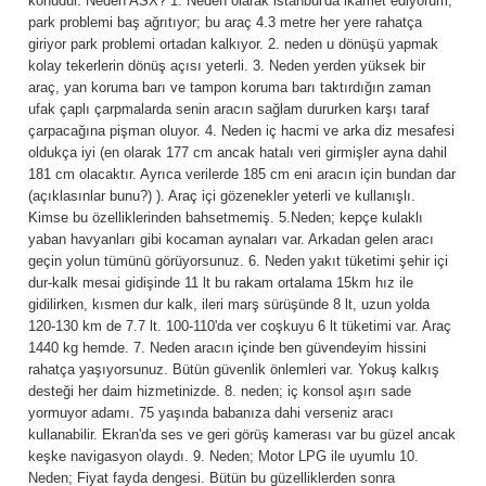
konudur. Neden ASX? 1. Neden olarak istanbul'da ikamet ediyorum,
park problemi baş ağrıtıyor; bu araç 4.3 metre her yere rahatça
giriyor park problemi ortadan kalkıyor. 2. neden u dönüşü yapmak
kolay tekerlerin dönüş açısı yeterli. 3. Neden yerden yüksek bir
araç, yan koruma barı ve tampon koruma barı taktırdığın zaman
ufak çaplı çarpmalarda senin aracın sağlam dururken karşı taraf
çarpacağına pişman oluyor. 4. Neden iç hacmi ve arka diz mesafesi
oldukça iyi (en olarak 177 cm ancak hatalı veri girmişler ayna dahil
181 cm olacaktır. Ayrıca verilerde 185 cm eni aracın için bundan dar
(açıklasınlar bunu?) ). Araç içi gözenekler yeterli ve kullanışlı.
Kimse bu özelliklerinden bahsetmemiş. 5.Neden; kepçe kulaklı
yaban havyanları gibi kocaman aynaları var. Arkadan gelen aracı
geçin yolun tümünü görüyorsunuz. 6. Neden yakıt tüketimi şehir içi
dur-kalk mesai gidişinde 11 lt bu rakam ortalama 15km hız ile
gidilirken, kısmen dur kalk, ileri marş sürüşünde 8 lt, uzun yolda
120-130 km de 7.7 lt. 100-110'da ver coşkuyu 6 lt tüketimi var. Araç
1440 kg hemde. 7. Neden aracın içinde ben güvendeyim hissini
rahatça yaşıyorsunuz. Bütün güvenlik önlemleri var. Yokuş kalkış
desteği her daim hizmetinizde. 8. neden; iç konsol aşırı sade
yormuyor adamı. 75 yaşında babanıza dahi verseniz aracı
kullanabilir. Ekran'da ses ve geri görüş kamerası var bu güzel ancak
keşke navigasyon olaydı. 9. Neden; Motor LPG ile uyumlu 10.
Neden; Fiyat fayda dengesi. Bütün bu güzelliklerden sonra