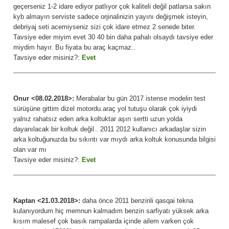
geçerseniz 1-2 idare ediyor patlıyor çok kaliteli değil patlarsa sakın
kyb almayın serviste sadece orjinalinizin yayını değişmek isteyin,
debriyaj seti acemiyseniz sizi çok idare etmez 2 senede biter.
Tavsiye eder miyim evet 30 40 bin daha pahalı olsaydı tavsiye eder
miydim hayır. Bu fiyata bu araç kaçmaz..
Tavsiye eder misiniz?:
Evet
Onur <08.02.2018>:
Merabalar bu gün 2017 istense modelin test
sürüşüne gittim dizel motordu.araç yol tutuşu olarak çok iyiydi
yalnız rahatsız eden arka koltuktar aşırı sertti uzun yolda
dayanılacak bir koltuk değil.. 2011 2012 kullanıcı arkadaşlar sizin
arka koltuğunuzda bu sıkıntı var mıydı arka koltuk konusunda bilgisi
olan var mı
Tavsiye eder misiniz?:
Evet
Kaptan <21.03.2018>:
daha önce 2011 benzinli qasqai tekna
kulanıyordum hiç memnun kalmadım benzin sarfiyatı yüksek arka
kısım malesef çok basık rampalarda içinde ailem varken çok