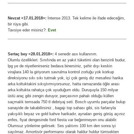
Nevzat <17.01.2018>:
İntense 2013. Tek kelime ile ifade edeceğim,
bir rüya gibi.
Tavsiye eder misiniz?:
Evet
Sertaç bey <28.01.2018>:
4 senedir asx kullanırım.
Olumlu özellikleri: Sınıfında en az yakıt tüketimi olan benzinli budur,
lpg ye de niyetlenirseniz bedava binersiniz, şehir dışı keskin
virajlara 140 la giriyorum savrulma kontrol zorluğu yok korkup
direksiyonu sıkı sıkı tutmak yok, içi çok geniş diz mesafesi harika
arka koltuktakini sıkıştırmıyorsunuz, hatta ramazanda öğle arası
arka koltukta rahatça çok uyuduğum oldu. Duruşuyla 150 milyar
üstü araç gibi zengin duruyor, parçasının pahalı olduğu küllen
saçmalık temsada 750 tl debriyaj seti. Bosch uyumlu parçalar bulup
sanayide de takabilirsiniz , bagajı top sahası gibi, sis farlarıyla
yakışıklı beyaz ve gold kahve harikadır, aynaları geniş görüş açınız
enfes, fiyat dengesinde ford fiesta var beğenmeyen onu alabilir.
Olumsuz yönlerine gelirsek: Ses yalıtımı 100 km den sonra iyi
sayılmaz. Amortisör performansı olarak haldur huldur tümsekten