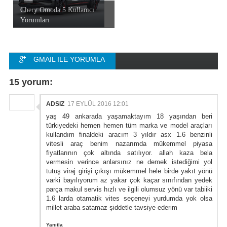
Chery Omoda 5 Kullanıcı
Yorumları
GMAIL ILE YORUMLA
FACEBOOK ILE
15 yorum:
YORUMLA
ADSIZ
17 EYLÜL 2016 12:01
yaş 49 ankarada yaşamaktayım 18 yaşından beri
türkiyedeki hemen hemen tüm marka ve model araçları
kullandım finaldeki aracım 3 yıldır asx 1.6 benzinli
vitesli araç benim nazarımda mükemmel piyasa
fiyatlarının çok altında satılıyor. allah kaza bela
vermesin verince anlarsınız ne demek istediğimi yol
tutuş viraj girişi çıkışı mükemmel hele birde yakıt yönü
varki bayılıyorum az yakar çok kaçar sınıfından yedek
parça makul servis hızlı ve ilgili olumsuz yönü var tabiiki
1.6 larda otamatik vites seçeneyi yurdumda yok olsa
millet araba satamaz şiddetle tavsiye ederim
Yanıtla