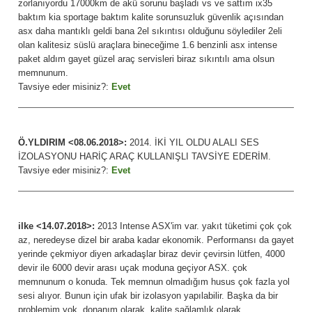
zorlanıyordu 17000km de akü sorunu başladı vs ve sattım ix35
baktım kia sportage baktım kalite sorunsuzluk güvenlik açısından
asx daha mantıklı geldi bana 2el sıkıntısı olduğunu söylediler 2eli
olan kalitesiz süslü araçlara bineceğime 1.6 benzinli asx intense
paket aldım gayet güzel araç servisleri biraz sıkıntılı ama olsun
memnunum.
Tavsiye eder misiniz?:
Evet
Ö.YLDIRIM <08.06.2018>:
2014. İKİ YIL OLDU ALALI SES
İZOLASYONU HARİÇ ARAÇ KULLANIŞLI TAVSİYE EDERİM.
Tavsiye eder misiniz?:
Evet
ilke <14.07.2018>:
2013 Intense ASX'im var. yakıt tüketimi çok çok
az, neredeyse dizel bir araba kadar ekonomik. Performansı da gayet
yerinde çekmiyor diyen arkadaşlar biraz devir çevirsin lütfen, 4000
devir ile 6000 devir arası uçak moduna geçiyor ASX. çok
memnunum o konuda. Tek memnun olmadığım husus çok fazla yol
sesi alıyor. Bunun için ufak bir izolasyon yapılabilir. Başka da bir
problemim yok, donanım olarak, kalite sağlamlık olarak,