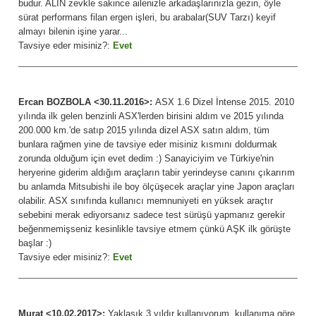
budur. ALIN zevkle sakince ailenizle arkadaşlarınızla gezin, öyle
sürat performans filan ergen işleri, bu arabalar(SUV Tarzı) keyif
almayı bilenin işine yarar...
Tavsiye eder misiniz?:
Evet
Ercan BOZBOLA <30.11.2016>:
ASX 1.6 Dizel İntense 2015. 2010
yılında ilk gelen benzinli ASX'lerden birisini aldım ve 2015 yılında
200.000 km.'de satıp 2015 yılında dizel ASX satın aldım, tüm
bunlara rağmen yine de tavsiye eder misiniz kısmını doldurmak
zorunda olduğum için evet dedim :) Sanayiciyim ve Türkiye'nin
heryerine giderim aldığım araçların tabir yerindeyse canını çıkarırım
bu anlamda Mitsubishi ile boy ölçüşecek araçlar yine Japon araçları
olabilir. ASX sınıfında kullanıcı memnuniyeti en yüksek araçtır
sebebini merak ediyorsanız sadece test sürüşü yapmanız gerekir
beğenmemişseniz kesinlikle tavsiye etmem çünkü AŞK ilk görüşte
başlar :)
Tavsiye eder misiniz?:
Evet
Murat <10.02.2017>:
Yaklaşık 3 yıldır kullanıyorum, kullanıma göre