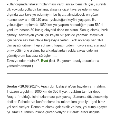
kullandığımda felaket hızlanması vardı ancak benzinli için , sürekli
dik yokuşlu yollarda kullanacaksanız dizel tavsiye ederim onun
dışında asx tavsiye edermiyim bu fiyata alınabilecek en güzel
manuel suv alın 90-110 arası yolculuğun keyfini yaşayın. Bu
yolculuğum toplamda 1850 km yol yaptım harcadığım para 560 tl
yani km başına 30 kuruş oluyorki daha ne olsun. Sonuç olarak, hızlı
gitmeyi sevmeyen yolculuğu keyifli bir şekilde yapmak isteyenler
için bence asx kesinlikle herşeyiyle yeterli. Yok arkadaş ben 160
dan aşağı gitmem hep sol şeriti kapatır giderim diyorsanız sizi audi
bmw bölümüne alalım, bu arkadaşlardan yolda yavaş gidenini
görmüyorum kazasız sürüşler......
Tavsiye eder misiniz?:
Evet
(Not: Bu yorum tavsiye oranlarına
yansıtılmamıştır.)
Serdar <10.09.2017>:
Aracı dün Eskişehir'den bayiden sıfır aldım.
Trabzon a geldim. 1000 km de 350 tl yakıt yaktım tam bir depo.
Araç sıfır olduğu için hızlanması çok yavaş. Zamanla düzelecekmiş
dediler. Rahatlık ve konfor olarak bu rakam lara göre iyi. İçeri biraz
yol sesi veriyor. Donanım olarak çok eksik ve boş, yol tutuşu gayet
iyi. Aracı sürerken insana güven veriyor. Bir arazi aracı değilde