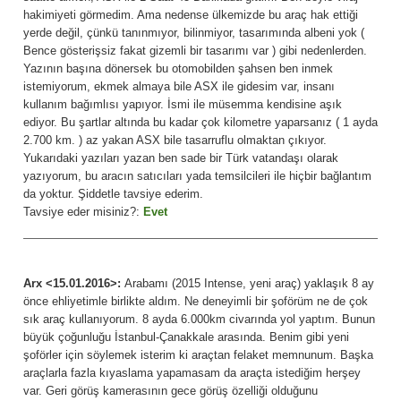
hakimiyeti görmedim. Ama nedense ülkemizde bu araç hak ettiği
yerde değil, çünkü tanınmıyor, bilinmiyor, tasarımında albeni yok (
Bence gösterişsiz fakat gizemli bir tasarımı var ) gibi nedenlerden.
Yazının başına dönersek bu otomobilden şahsen ben inmek
istemiyorum, ekmek almaya bile ASX ile gidesim var, insanı
kullanım bağımlısı yapıyor. İsmi ile müsemma kendisine aşık
ediyor. Bu şartlar altında bu kadar çok kilometre yaparsanız ( 1 ayda
2.700 km. ) az yakan ASX bile tasarruflu olmaktan çıkıyor.
Yukarıdaki yazıları yazan ben sade bir Türk vatandaşı olarak
yazıyorum, bu aracın satıcıları yada temsilcileri ile hiçbir bağlantım
da yoktur. Şiddetle tavsiye ederim.
Tavsiye eder misiniz?:
Evet
Arx <15.01.2016>:
Arabamı (2015 Intense, yeni araç) yaklaşık 8 ay
önce ehliyetimle birlikte aldım. Ne deneyimli bir şoförüm ne de çok
sık araç kullanıyorum. 8 ayda 6.000km civarında yol yaptım. Bunun
büyük çoğunluğu İstanbul-Çanakkale arasında. Benim gibi yeni
şoförler için söylemek isterim ki araçtan felaket memnunum. Başka
araçlarla fazla kıyaslama yapamasam da araçta istediğim herşey
var. Geri görüş kamerasının gece görüş özelliği olduğunu