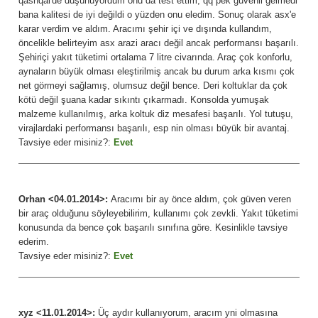
qashqai'de düşünüyordum onu da test ettim, qq pek güvenli gelmedi
bana kalitesi de iyi değildi o yüzden onu eledim. Sonuç olarak asx'e
karar verdim ve aldım. Aracımı şehir içi ve dışında kullandım,
öncelikle belirteyim asx arazi aracı değil ancak performansı başarılı.
Şehiriçi yakıt tüketimi ortalama 7 litre civarında. Araç çok konforlu,
aynaların büyük olması eleştirilmiş ancak bu durum arka kısmı çok
net görmeyi sağlamış, olumsuz değil bence. Deri koltuklar da çok
kötü değil şuana kadar sıkıntı çıkarmadı. Konsolda yumuşak
malzeme kullanılmış, arka koltuk diz mesafesi başarılı. Yol tutuşu,
virajlardaki performansı başarılı, esp nin olması büyük bir avantaj.
Tavsiye eder misiniz?:
Evet
Orhan <04.01.2014>:
Aracımı bir ay önce aldım, çok güven veren
bir araç olduğunu söyleyebilirim, kullanımı çok zevkli. Yakıt tüketimi
konusunda da bence çok başarılı sınıfına göre. Kesinlikle tavsiye
ederim.
Tavsiye eder misiniz?:
Evet
xyz <11.01.2014>:
Üç aydır kullanıyorum, aracım yni olmasına