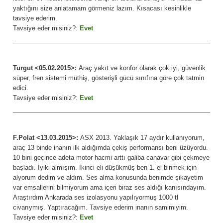
yaktığını size anlatamam görmeniz lazım. Kısacası kesinlikle
tavsiye ederim.
Tavsiye eder misiniz?:
Evet
Turgut <05.02.2015>:
Araç yakıt ve konfor olarak çok iyi, güvenlik
süper, fren sistemi müthiş, gösterişli gücü sınıfına göre çok tatmin
edici.
Tavsiye eder misiniz?:
Evet
F.Polat <13.03.2015>:
ASX 2013. Yaklaşık 17 aydır kullanıyorum,
araç 13 binde inanın ilk aldığımda çekiş performansı beni üzüyordu.
10 bini geçince adeta motor hacmi arttı galiba canavar gibi çekmeye
başladı. İyiki almışım. İkinci eli düşükmüş ben 1. el binmek için
alyorum dedim ve aldım. Ses alma konusunda benimde şikayetim
var emsallerini bilmiyorum ama içeri biraz ses aldığı kanısındayım.
Araştırdım Ankarada ses izolasyonu yapılıyormuş 1000 tl
civarıymış. Yaptıracağım. Tavsiye ederim inanın samimiyim.
Tavsiye eder misiniz?:
Evet