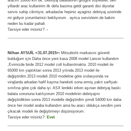
aracim 16000 km de. Debriyaj balatasinin gittigini soylediler, ben
yillardir arac kullanirim ilk defa basima geldi garanti disi diyorlar
servis sahip cikmiyor, arkadaslar hepiniz ayaginiz debriyaj uzerinde
mi gidiyor yorumlarinizi bekliyorum . ayrica servislerin de bakim
neden bu kadar pahali.
Tavsiye eder misiniz?:
-
Nilhan AYSUİL <31.07.2015>:
Mitsubishi markasını güvenli
bulduğum için Daha önce yeni kasa 2008 model Lancer kullandım
,Evimizde birde 2012 model colt kullanılmakta. 2010 modeli ile
65000 km yaptıktan sonra 2013 yılında 2013 model ile
değiştirdim.2013 modeli 2010 modeline göre izolasyonda ve
virajlarda arkadan hafif kayma hareketi sona ermiş.yakıt sarfiyatı
sınıfına göre çok daha iyi. ASX lerdeki erken aşınan debriyaj baskı
balata sorununa katılıyorum 2010 modelinin debriyajını
değiştirdikten sonra 2013 modelle değiştirdim şimdi 54000 km daha
önce her model araba kullandım ama bu aracı oldukça sevdim.yeni
çikacak modeli ile değiştirmeyi düşünüyorum.
Tavsiye eder misiniz?:
Evet