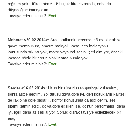
rağmen yakıt tüketimim 6 - 6 buçuk litre civarında, daha da
düşeceğine inanıyorum.
Tavsiye eder misiniz?:
Evet
Mehmet <20.02.2014>:
Aracı kullanalı neredeyse 3 ay olacak ve
gayet memnunum, aracım makyajlı kasa, ses izolasyonu
konusunda sıkıntı yok, motor veya yol sesini içeri almıyor, önceki
kasada böyle bir sorun olabilir ama bunda yok.
Tavsiye eder misiniz?:
Evet
Serdar <16.03.2014>:
Uzun bir süre nissan qashqai kullandım,
sonra asx'e geçtim. Yol tutuşu qqya göre iyi, deri koltukların kalitesi
de rakibine göre başarılı, konfor konusunda da asx derim, ses
sitemi tatmin edici, qq'ya göre eksileri ise, qq'nun performansı daha
iyi, içeri daha az ses alıyor. Sonuç olarak tavsiye edilebilecek bir
araç.
Tavsiye eder misiniz?:
Evet