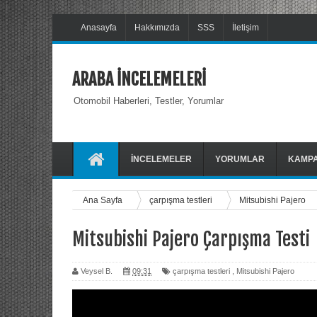
Anasayfa
Hakkımızda
SSS
İletişim
ARABA İNCELEMELERİ
Otomobil Haberleri, Testler, Yorumlar
İNCELEMELER
YORUMLAR
KAMP
Ana Sayfa
çarpışma testleri
Mitsubishi Pajero
Mitsubishi Pajero Çarpışma Testi
Veysel B.
09:31
çarpışma testleri
,
Mitsubishi Pajero