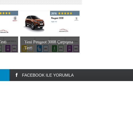
esti
Yeni Peugeot 3008 Çarpışma
Testi
FACEBOOK ILE YORUMLA