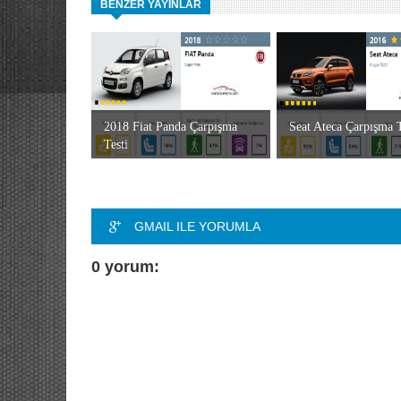
BENZER YAYINLAR
2018 Fiat Panda Çarpışma
Seat Ateca Çarpışma T
Testi
GMAIL ILE YORUMLA
0 yorum: