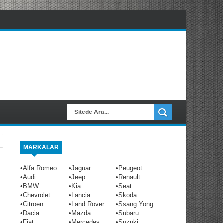
MARKALAR
•
Alfa Romeo
•
Jaguar
•
Peugeot
•
Audi
•
Jeep
•
Renault
•
BMW
•
Kia
•
Seat
•
Chevrolet
•
Lancia
•
Skoda
•
Citroen
•
Land Rover
•
Ssang Yong
•
Dacia
•
Mazda
•
Subaru
•
Fiat
•
Mercedes
•
Suzuki