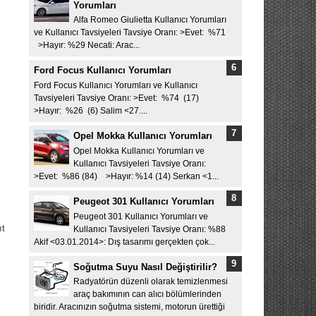
Yorumları
Alfa Romeo Giulietta Kullanıcı Yorumları
ve Kullanıcı Tavsiyeleri Tavsiye Oranı: >Evet: %71
>Hayır: %29 Necati: Arac...
Ford Focus Kullanıcı Yorumları
Ford Focus Kullanıcı Yorumları ve Kullanıcı
Tavsiyeleri Tavsiye Oranı: >Evet: %74 (17)
>Hayır: %26 (6) Salim <27....
Opel Mokka Kullanıcı Yorumları
Opel Mokka Kullanıcı Yorumları ve
Kullanıcı Tavsiyeleri Tavsiye Oranı:
>Evet: %86 (84) >Hayır: %14 (14) Serkan <1...
Peugeot 301 Kullanıcı Yorumları
Peugeot 301 Kullanıcı Yorumları ve
ıt
Kullanıcı Tavsiyeleri Tavsiye Oranı: %88
Akif <03.01.2014>: Dış tasarımı gerçekten çok...
Soğutma Suyu Nasıl Değiştirilir?
Radyatörün düzenli olarak temizlenmesi
araç bakımının can alıcı bölümlerinden
biridir. Aracınızın soğutma sistemi, motorun ürettiği