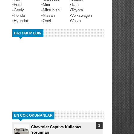
•
Ford
•
Mini
•
Tata
•
Geely
•
Mitsubishi
•
Toyota
•
Honda
•
Nissan
•
Volkswagen
•
Hyundai
•
Opel
•
Volvo
BIZI TAKIP EDIN
EN ÇOK OKUNANLAR
Chevrolet Captiva Kullanıcı
Yorumları