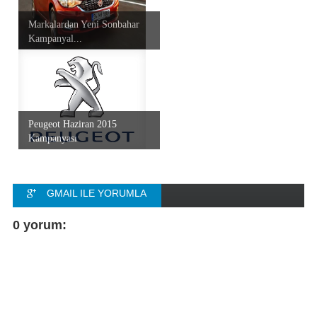
Markalardan Yeni Sonbahar
Kampanyal...
Peugeot Haziran 2015
Kampanyası
GMAIL ILE YORUMLA
FACEBOOK ILE
0 yorum:
YORUMLA