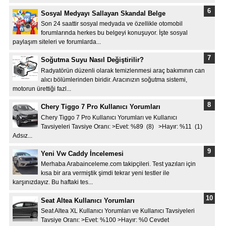
Sosyal Medyayı Sallayan Skandal Belge
Son 24 saattir sosyal medyada ve özellikle otomobil
forumlarında herkes bu belgeyi konuşuyor. İşte sosyal
paylaşım siteleri ve forumlarda...
Soğutma Suyu Nasıl Değiştirilir?
Radyatörün düzenli olarak temizlenmesi araç bakımının can
alıcı bölümlerinden biridir. Aracınızın soğutma sistemi,
motorun ürettiği fazl...
Chery Tiggo 7 Pro Kullanıcı Yorumları
Chery Tiggo 7 Pro Kullanıcı Yorumları ve Kullanıcı
Tavsiyeleri Tavsiye Oranı: >Evet: %89 (8) >Hayır: %11 (1)
Adsız...
Yeni Vw Caddy İncelemesi
Merhaba Arabainceleme.com takipçileri. Test yazıları için
kısa bir ara vermiştik şimdi tekrar yeni testler ile
karşınızdayız. Bu haftaki tes...
Seat Altea Kullanıcı Yorumları
Seat Altea XL Kullanıcı Yorumları ve Kullanıcı Tavsiyeleri
Tavsiye Oranı: >Evet: %100 >Hayır: %0 Cevdet