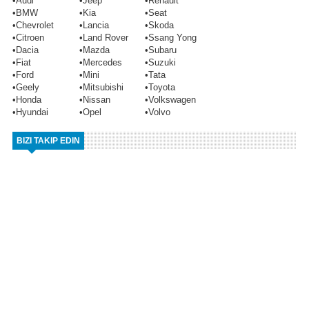
•
Audi
•
Jeep
•
Renault
•
BMW
•
Kia
•
Seat
•
Chevrolet
•
Lancia
•
Skoda
•
Citroen
•
Land Rover
•
Ssang Yong
•
Dacia
•
Mazda
•
Subaru
•
Fiat
•
Mercedes
•
Suzuki
•
Ford
•
Mini
•
Tata
•
Geely
•
Mitsubishi
•
Toyota
•
Honda
•
Nissan
•
Volkswagen
•
Hyundai
•
Opel
•
Volvo
BIZI TAKIP EDIN