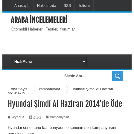
Anasayfa
Hakkımızda
SSS
İletişim
ARABA İNCELEMELERİ
Otomobil Haberleri, Testler, Yorumlar
Ana Sayfa
kampanyalar
Hyundai Şimdi Al Haziran
2014'de Öde
Hyundai Şimdi Al Haziran 2014'de Öde
Veysel B.
21:27
kampanyalar
Hyundai sene sonu kampanyası ile senenin son kampanyasını
gerçekleştiriyor.