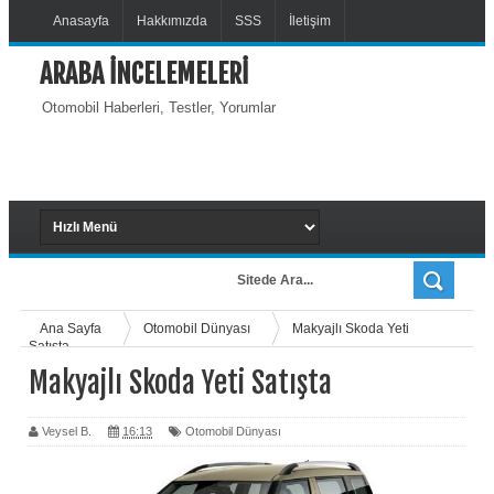
Anasayfa
Hakkımızda
SSS
İletişim
ARABA İNCELEMELERİ
Otomobil Haberleri, Testler, Yorumlar
Ana Sayfa
Otomobil Dünyası
Makyajlı Skoda Yeti
Satışta
Makyajlı Skoda Yeti Satışta
Veysel B.
16:13
Otomobil Dünyası