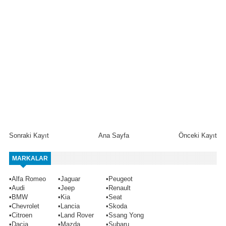
Sonraki Kayıt
Ana Sayfa
Önceki Kayıt
MARKALAR
•
Alfa Romeo
•
Jaguar
•
Peugeot
•
Audi
•
Jeep
•
Renault
•
BMW
•
Kia
•
Seat
•
Chevrolet
•
Lancia
•
Skoda
•
Citroen
•
Land Rover
•
Ssang Yong
•
Dacia
•
Mazda
•
Subaru