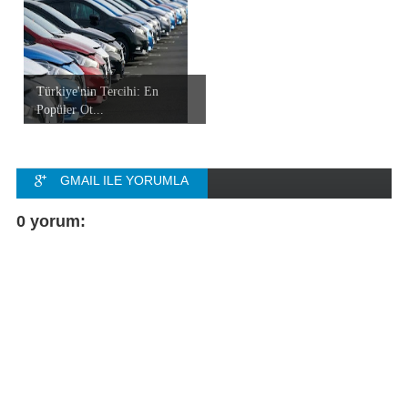
Türkiye'nin Tercihi: En
Popüler Ot...
GMAIL ILE YORUMLA
FACEBOOK ILE
0 yorum:
YORUMLA