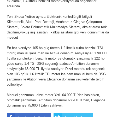
ek olarak, 1.4 litrelik benzinli motor versiyonuda seçenekler
arasında.
Yeni Skoda Yeti'de ayrıca Elektronik kontrollü çift bölgeli
Klimatronik, Akıllı Park Desteği, Anahtarsız Giriş ve Çalıştırma
Sistemi, Bolero Dokunmatik Multimedya Sistemi, akslar arası tork
dağılımı,yokuş iniş asistanı, kalkış asistanı gibi yeni donanımlar da
mevcut
En baz versiyon 105 hp güç üreten 1.2 litrelik turbo benzinli TSI
motor, manuel şanzıman ve Active donanım seviyesiyle 51.900 TL
fiyatla sunulurken, benzinli motor ve otomatik şanzımanlı 122 hp
güce sahip 1.4 TSI DSG seçeneği sadece Ambition donanım
seviyesiyle 63.900 TL fiyatla satılıyor. Dizel motorlu tek seçenek
olan 105 hp'lik 1.6 litrelik TDI motor ise hem manuel hem de DSG
şanzıman ile Abition veya Elegance donanım seviyeleriyle tercih
edilebiliyor.
Manuel şanzımanlı dizel motor Yeti 64.900 TL'den başlarken,
otomatik şanzımanlı Ambition donanımı 68.900 TL'den, Elegance
donanımı ise 75.900 TL'den satılıyor.