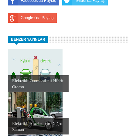
Facebook'da Paylaş
Twitter'da Paylaş
Google+'da Paylaş
BENZER YAYINLAR
Elektrikli Otomobil mi Hibrit
Otomo...
Elektrikli Araçlar İçin Doğru
Zaman...