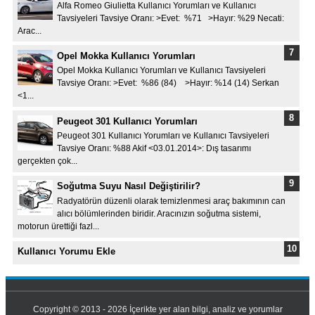
Alfa Romeo Giulietta Kullanıcı Yorumları ve Kullanıcı
Tavsiyeleri Tavsiye Oranı: >Evet: %71 >Hayır: %29 Necati:
Arac...
Opel Mokka Kullanıcı Yorumları
Opel Mokka Kullanıcı Yorumları ve Kullanıcı Tavsiyeleri
Tavsiye Oranı: >Evet: %86 (84) >Hayır: %14 (14) Serkan
<1...
Peugeot 301 Kullanıcı Yorumları
Peugeot 301 Kullanıcı Yorumları ve Kullanıcı Tavsiyeleri
Tavsiye Oranı: %88 Akif <03.01.2014>: Dış tasarımı
gerçekten çok...
Soğutma Suyu Nasıl Değiştirilir?
Radyatörün düzenli olarak temizlenmesi araç bakımının can
alıcı bölümlerinden biridir. Aracınızın soğutma sistemi,
motorun ürettiği fazl...
Kullanıcı Yorumu Ekle
Copyright © 2013 - 2026 İçerikte yer alan bilgi, analiz ve yorumlar