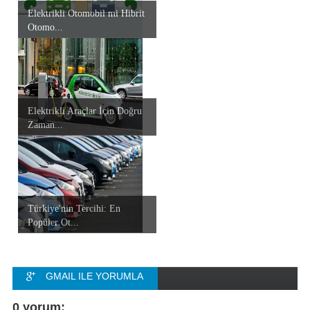
Elektrikli Otomobil mi Hibrit
Otomo...
Elektrikli Araçlar İçin Doğru
Zaman...
Türkiye'nin Tercihi: En
Popüler Ot...
GMAIL ILE YORUMLA
FACEBOOK ILE
0 yorum: