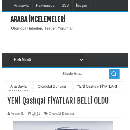
Anasayfa
Hakkımızda
SSS
İletişim
ARABA İNCELEMELERİ
Otomobil Haberleri, Testler, Yorumlar
Ana Sayfa
Otomobil Dünyası
YENİ Qashqai FİYATLARI
BELLİ OLDU
YENİ Qashqai FİYATLARI BELLİ OLDU
Veysel B.
16:31
Otomobil Dünyası