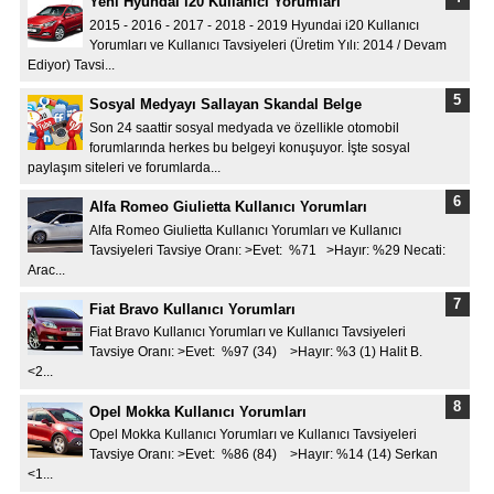
Yeni Hyundai i20 Kullanıcı Yorumları
2015 - 2016 - 2017 - 2018 - 2019 Hyundai i20 Kullanıcı
Yorumları ve Kullanıcı Tavsiyeleri (Üretim Yılı: 2014 / Devam
Ediyor) Tavsi...
Sosyal Medyayı Sallayan Skandal Belge
Son 24 saattir sosyal medyada ve özellikle otomobil
forumlarında herkes bu belgeyi konuşuyor. İşte sosyal
paylaşım siteleri ve forumlarda...
Alfa Romeo Giulietta Kullanıcı Yorumları
Alfa Romeo Giulietta Kullanıcı Yorumları ve Kullanıcı
Tavsiyeleri Tavsiye Oranı: >Evet: %71 >Hayır: %29 Necati:
Arac...
Fiat Bravo Kullanıcı Yorumları
Fiat Bravo Kullanıcı Yorumları ve Kullanıcı Tavsiyeleri
Tavsiye Oranı: >Evet: %97 (34) >Hayır: %3 (1) Halit B.
<2...
Opel Mokka Kullanıcı Yorumları
Opel Mokka Kullanıcı Yorumları ve Kullanıcı Tavsiyeleri
Tavsiye Oranı: >Evet: %86 (84) >Hayır: %14 (14) Serkan
<1...