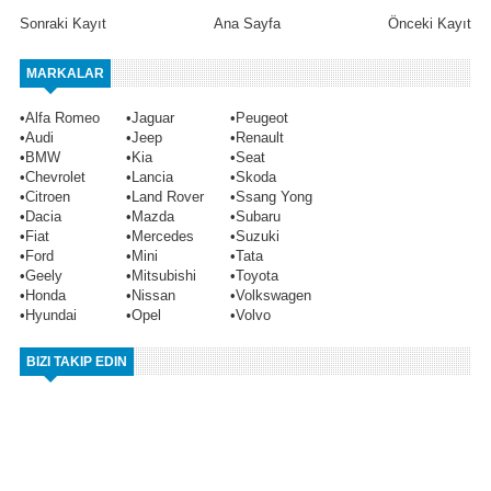
Sonraki Kayıt
Ana Sayfa
Önceki Kayıt
MARKALAR
•
Alfa Romeo
•
Jaguar
•
Peugeot
•
Audi
•
Jeep
•
Renault
•
BMW
•
Kia
•
Seat
•
Chevrolet
•
Lancia
•
Skoda
•
Citroen
•
Land Rover
•
Ssang Yong
•
Dacia
•
Mazda
•
Subaru
•
Fiat
•
Mercedes
•
Suzuki
•
Ford
•
Mini
•
Tata
•
Geely
•
Mitsubishi
•
Toyota
•
Honda
•
Nissan
•
Volkswagen
•
Hyundai
•
Opel
•
Volvo
BIZI TAKIP EDIN