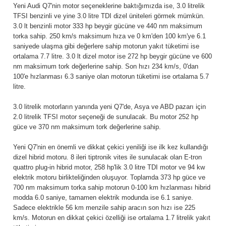
Yeni Audi Q7'nin motor seçeneklerine baktığımızda ise, 3.0 litrelik
TFSI benzinli ve yine 3.0 litre TDI dizel üniteleri görmek mümkün.
3.0 lt benzinli motor 333 hp beygir gücüne ve 440 nm maksimum
torka sahip. 250 km/s maksimum hıza ve 0 km'den 100 km'ye 6.1
saniyede ulaşma gibi değerlere sahip motorun yakıt tüketimi ise
ortalama 7.7 litre. 3.0 lt dizel motor ise 272 hp beygir gücüne ve 600
nm maksimum tork değerlerine sahip. Son hızı 234 km/s, 0'dan
100'e hızlanması 6.3 saniye olan motorun tüketimi ise ortalama 5.7
litre.
3.0 litrelik motorların yanında yeni Q7'de, Asya ve ABD pazarı için
2.0 litrelik TFSI motor seçeneği de sunulacak. Bu motor 252 hp
güce ve 370 nm maksimum tork değerlerine sahip.
Yeni Q7'nin en önemli ve dikkat çekici yeniliği ise ilk kez kullandığı
dizel hibrid motoru. 8 ileri tiptronik vites ile sunulacak olan E-tron
quattro plug-in hibrid motor, 258 hp'lik 3.0 litre TDI motor ve 94 kw
elektrik motoru birlikteliğinden oluşuyor. Toplamda 373 hp güce ve
700 nm maksimum torka sahip motorun 0-100 km hızlanması hibrid
modda 6.0 saniye, tamamen elektrik modunda ise 6.1 saniye.
Sadece elektrikle 56 km menzile sahip aracın son hızı ise 225
km/s. Motorun en dikkat çekici özelliği ise ortalama 1.7 litrelik yakıt