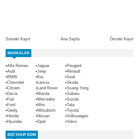
Sonraki Kayıt
Ana Sayfa
Önceki Kayıt
MARKALAR
•
Alfa Romeo
•
Jaguar
•
Peugeot
•
Audi
•
Jeep
•
Renault
•
BMW
•
Kia
•
Seat
•
Chevrolet
•
Lancia
•
Skoda
•
Citroen
•
Land Rover
•
Ssang Yong
•
Dacia
•
Mazda
•
Subaru
•
Fiat
•
Mercedes
•
Suzuki
•
Ford
•
Mini
•
Tata
•
Geely
•
Mitsubishi
•
Toyota
•
Honda
•
Nissan
•
Volkswagen
•
Hyundai
•
Opel
•
Volvo
BIZI TAKIP EDIN