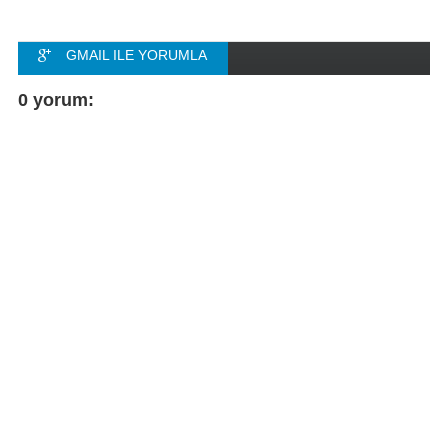
GMAIL ILE YORUMLA
FACEBOOK ILE
0 yorum:
YORUMLA