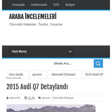
Anasayfa
Hakkımızda
SSS
İletişim
ARABA İNCELEMELERİ
Otomobil Haberleri, Testler, Yorumlar
Ana Sayfa
guncel
Otomobil Dünyası
2015 Audi Q7
Detaylandı
2015 Audi Q7 Detaylandı
Veysel B.
10:38
guncel
,
Otomobil Dünyası