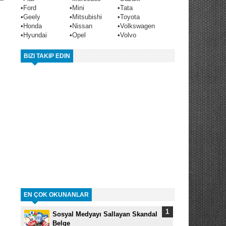
•
Ford
•
Mini
•
Tata
•
Geely
•
Mitsubishi
•
Toyota
•
Honda
•
Nissan
•
Volkswagen
•
Hyundai
•
Opel
•
Volvo
BIZI TAKIP EDIN
EN ÇOK OKUNANLAR
Sosyal Medyayı Sallayan Skandal
Belge