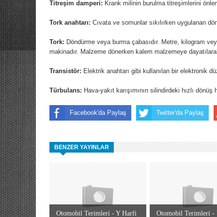
Titreşim damperi:
Krank milinin burulma titreşimlerini önlem
Tork anahtarı:
Cıvata ve somunlar sıkılırken uygulanan dönd
Tork:
Döndürme veya burma çabasıdır. Metre, kilogram veya p
makinadır. Malzeme dönerken kalem malzemeye dayatılarak 
Transistör:
Elektrik anahtarı gibi kullanılan bir elektronik d
Türbulans:
Hava-yakıt karışımının silindirdeki hızlı dönüş h
Facebook'da Paylaş
Twitter'da Paylaş
BENZER YAYINLAR
Otomobil Terimleri - Y Harfi
Otomobil Terimleri -