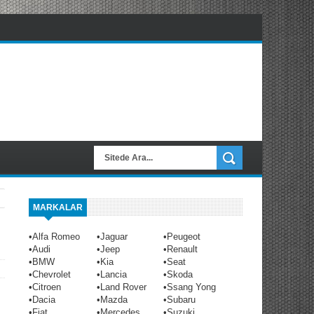
MARKALAR
•
Alfa Romeo
•
Jaguar
•
Peugeot
•
Audi
•
Jeep
•
Renault
•
BMW
•
Kia
•
Seat
•
Chevrolet
•
Lancia
•
Skoda
•
Citroen
•
Land Rover
•
Ssang Yong
•
Dacia
•
Mazda
•
Subaru
•
Fiat
•
Mercedes
•
Suzuki