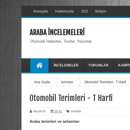
Anasayfa
Hakkımızda
SSS
İletişim
ARABA İNCELEMELERİ
Otomobil Haberleri, Testler, Yorumlar
İNCELEMELER
YORUMLAR
KAMP
Ana Sayfa
terimler
Otomobil Terimleri - T Harfi
Otomobil Terimleri - T Harfi
Veysel B.
20:41
terimler
Araba terimleri ve anlamları