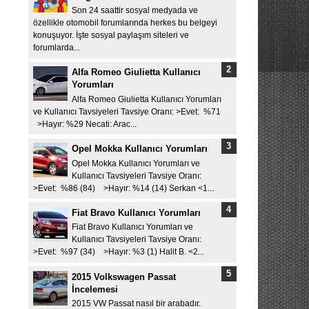
Son 24 saattir sosyal medyada ve
özellikle otomobil forumlarında herkes bu belgeyi
konuşuyor. İşte sosyal paylaşım siteleri ve
forumlarda...
Alfa Romeo Giulietta Kullanıcı
Yorumları
Alfa Romeo Giulietta Kullanıcı Yorumları
ve Kullanıcı Tavsiyeleri Tavsiye Oranı: >Evet: %71
>Hayır: %29 Necati: Arac...
Opel Mokka Kullanıcı Yorumları
Opel Mokka Kullanıcı Yorumları ve
Kullanıcı Tavsiyeleri Tavsiye Oranı:
>Evet: %86 (84) >Hayır: %14 (14) Serkan <1...
Fiat Bravo Kullanıcı Yorumları
Fiat Bravo Kullanıcı Yorumları ve
Kullanıcı Tavsiyeleri Tavsiye Oranı:
>Evet: %97 (34) >Hayır: %3 (1) Halit B. <2...
2015 Volkswagen Passat
İncelemesi
2015 VW Passat nasıl bir arabadır.