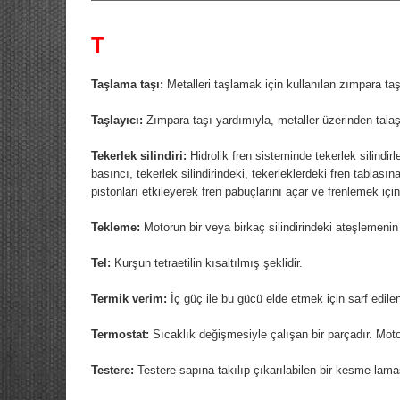
T
Taşlama taşı:
Metalleri taşlamak için kullanılan zımpara taş
Taşlayıcı:
Zımpara taşı yardımıyla, metaller üzerinden talaş 
Tekerlek silindiri:
Hidrolik fren sisteminde tekerlek silindirl
basıncı, tekerlek silindirindeki, tekerleklerdeki fren tablası
pistonları etkileyerek fren pabuçlarını açar ve frenlemek içi
Tekleme:
Motorun bir veya birkaç silindirindeki ateşlemeni
Tel:
Kurşun tetraetilin kısaltılmış şeklidir.
Termik verim:
İç güç ile bu gücü elde etmek için sarf edilen 
Termostat:
Sıcaklık değişmesiyle çalışan bir parçadır. Motor
Testere:
Testere sapına takılıp çıkarılabilen bir kesme lamas