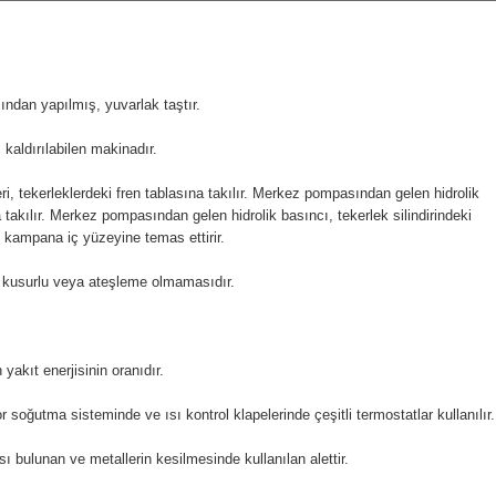
ından yapılmış, yuvarlak taştır.
kaldırılabilen makinadır.
eri, tekerleklerdeki fren tablasına takılır. Merkez pompasından gelen hidrolik
na takılır. Merkez pompasından gelen hidrolik basıncı, tekerlek silindirindeki
n kampana iç yüzeyine temas ettirir.
n kusurlu veya ateşleme olmamasıdır.
yakıt enerjisinin oranıdır.
 soğutma sisteminde ve ısı kontrol klapelerinde çeşitli termostatlar kullanılır.
ı bulunan ve metallerin kesilmesinde kullanılan alettir.