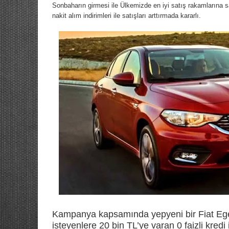
Sonbaharın girmesi ile Ülkemizde en iyi satış rakamlarına sa
nakit alım indirimleri ile satışları arttırmada kararlı.
Kampanya kapsamında yepyeni bir Fiat Ege
isteyenlere 20 bin TL’ye varan 0 faizli kre