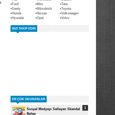
i
•
Ford
•
Mini
•
Tata
•
Geely
•
Mitsubishi
•
Toyota
•
Honda
•
Nissan
•
Volkswagen
•
Hyundai
•
Opel
•
Volvo
BIZI TAKIP EDIN
EN ÇOK OKUNANLAR
Sosyal Medyayı Sallayan Skandal
Belge