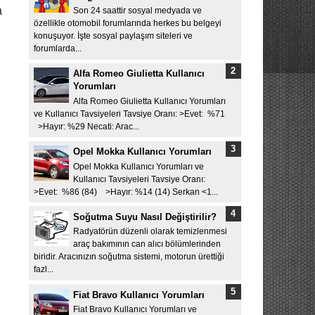
a
Son 24 saattir sosyal medyada ve
özellikle otomobil forumlarında herkes bu belgeyi
konuşuyor. İşte sosyal paylaşım siteleri ve
forumlarda...
Alfa Romeo Giulietta Kullanıcı
Yorumları
Alfa Romeo Giulietta Kullanıcı Yorumları
ve Kullanıcı Tavsiyeleri Tavsiye Oranı: >Evet: %71
>Hayır: %29 Necati: Arac...
Opel Mokka Kullanıcı Yorumları
Opel Mokka Kullanıcı Yorumları ve
Kullanıcı Tavsiyeleri Tavsiye Oranı:
>Evet: %86 (84) >Hayır: %14 (14) Serkan <1...
Soğutma Suyu Nasıl Değiştirilir?
Radyatörün düzenli olarak temizlenmesi
araç bakımının can alıcı bölümlerinden
biridir. Aracınızın soğutma sistemi, motorun ürettiği
fazl...
Fiat Bravo Kullanıcı Yorumları
Fiat Bravo Kullanıcı Yorumları ve