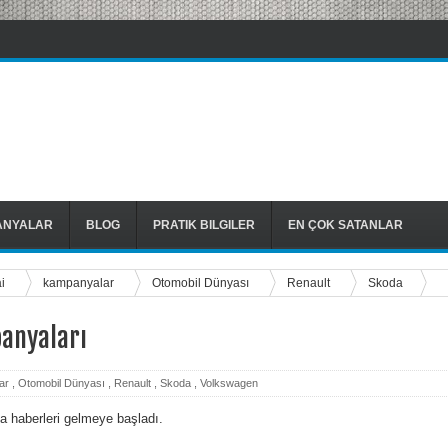
ANYALAR
BLOG
PRATIK BILGILER
EN ÇOK SATANLAR
ai
kampanyalar
Otomobil Dünyası
Renault
Skoda
ı
anyaları
ar
,
Otomobil Dünyası
,
Renault
,
Skoda
,
Volkswagen
 haberleri gelmeye başladı.