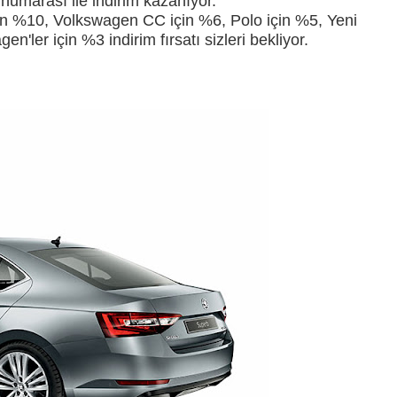
 numarası ile indirim kazanıyor.
n %10, Volkswagen CC için %6, Polo için %5, Yeni
'ler için %3 indirim fırsatı sizleri bekliyor.