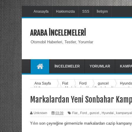
Anasayfa
Hakkımızda
SSS
İletişim
ARABA İNCELEMELERİ
Otomobil Haberleri, Testler, Yorumlar
İNCELEMELER
YORUMLAR
KAMP
Ana Sayfa
Fiat
Ford
guncel
Hyund
Volkswagen
Markalardan Yeni Sonbahar Kampanyalar
Markalardan Yeni Sonbahar Kamp
Unknown
03:39
Fiat
,
Ford
,
guncel
,
Hyundai
,
kampanyal
Yılın son çeyreğine girmemizle markalardan cazip kampanya