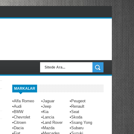
MARKALAR
•
Alfa Romeo
•
Jaguar
•
Peugeot
•
Audi
•
Jeep
•
Renault
•
BMW
•
Kia
•
Seat
•
Chevrolet
•
Lancia
•
Skoda
•
Citroen
•
Land Rover
•
Ssang Yong
•
Dacia
•
Mazda
•
Subaru
•
Fiat
•
Mercedes
•
Suzuki