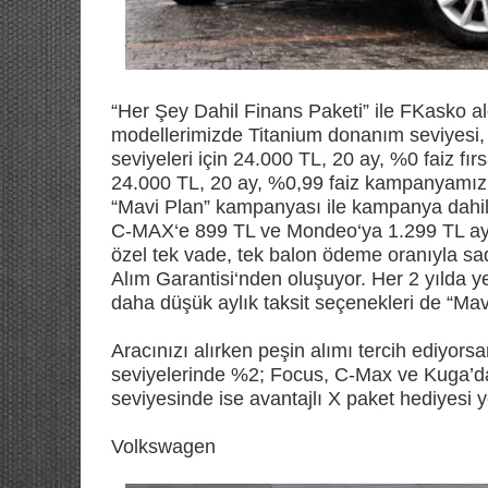
“Her Şey Dahil Finans Paketi” ile FKasko a
modellerimizde Titanium donanım seviyesi,
seviyeleri için 24.000 TL, 20 ay, %0 faiz fı
24.000 TL, 20 ay, %0,99 faiz kampanyamız s
“Mavi Plan” kampanyası ile kampanya dahil
C-MAX‘e 899 TL ve Mondeo‘ya 1.299 TL aylık 
özel tek vade, tek balon ödeme oranıyla sad
Alım Garantisi‘nden oluşuyor. Her 2 yılda y
daha düşük aylık taksit seçenekleri de “Mavi 
Aracınızı alırken peşin alımı tercih ediyo
seviyelerinde %2; Focus, C-Max ve Kuga’da
seviyesinde ise avantajlı X paket hediyesi ye
Volkswagen