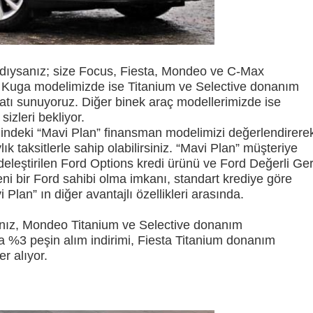
ldıysanız; size Focus, Fiesta, Mondeo ve C-Max
 Kuga modelimizde ise Titanium ve Selective donanım
rsatı sunuyoruz. Diğer binek araç modellerimizde ise
izleri bekliyor.
indeki “Mavi Plan” finansman modelimizi değerlendirere
taksitlerle sahip olabilirsiniz. “Mavi Plan” müşteriye
eleştirilen Ford Options kredi ürünü ve Ford Değerli Ger
eni bir Ford sahibi olma imkanı, standart krediye göre
Plan” ın diğer avantajlı özellikleri arasında.
rsanız, Mondeo Titanium ve Selective donanım
 %3 peşin alım indirimi, Fiesta Titanium donanım
r alıyor.