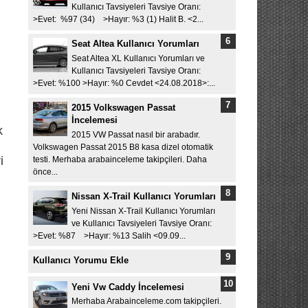
Kullanıcı Tavsiyeleri Tavsiye Oranı:
>Evet: %97 (34) >Hayır: %3 (1) Halit B. <2...
Seat Altea Kullanıcı Yorumları
Seat Altea XL Kullanıcı Yorumları ve
Kullanıcı Tavsiyeleri Tavsiye Oranı:
>Evet: %100 >Hayır: %0 Cevdet <24.08.2018>:...
2015 Volkswagen Passat
İncelemesi
k
2015 VW Passat nasıl bir arabadır.
Volkswagen Passat 2015 B8 kasa dizel otomatik
i
testi. Merhaba arabainceleme takipçileri. Daha
önce...
Nissan X-Trail Kullanıcı Yorumları
Yeni Nissan X-Trail Kullanıcı Yorumları
ve Kullanıcı Tavsiyeleri Tavsiye Oranı:
>Evet: %87 >Hayır: %13 Salih <09.09...
Kullanıcı Yorumu Ekle
Yeni Vw Caddy İncelemesi
Merhaba Arabainceleme.com takipçileri.