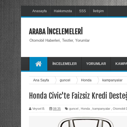
Anasayfa
Hakkımızda
SSS
İletişim
ARABA İNCELEMELERİ
Otomobil Haberleri, Testler, Yorumlar
İNCELEMELER
YORUMLAR
KAMP
Ana Sayfa
guncel
Honda
kampanyalar
Honda Civic'te Faizsiz Kredi Deste
Veysel B.
08:35
guncel
,
Honda
,
kampanyalar
,
Otomobil 