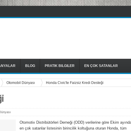
ANYALAR
BLOG
PRATIK BILGILER
EN ÇOK SATANLAR
Otomobil Dünyası
Honda Civic'te Faizsiz Kredi Desteği
ği
Dünyası
Otomotiv Distribütörleri Derneği (ODD) verilerine göre Ekim ayınd
en çok satanlar listesinin birincilik koltuğuna oturan Honda, tüm