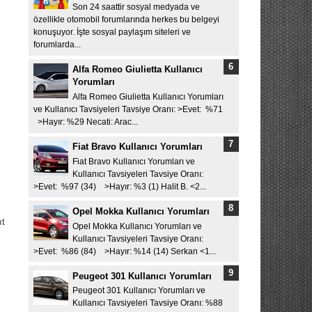
Son 24 saattir sosyal medyada ve
özellikle otomobil forumlarında herkes bu belgeyi
konuşuyor. İşte sosyal paylaşım siteleri ve
forumlarda...
Alfa Romeo Giulietta Kullanıcı
Yorumları
Alfa Romeo Giulietta Kullanıcı Yorumları
ve Kullanıcı Tavsiyeleri Tavsiye Oranı: >Evet: %71
>Hayır: %29 Necati: Arac...
Fiat Bravo Kullanıcı Yorumları
Fiat Bravo Kullanıcı Yorumları ve
Kullanıcı Tavsiyeleri Tavsiye Oranı:
>Evet: %97 (34) >Hayır: %3 (1) Halit B. <2...
Opel Mokka Kullanıcı Yorumları
ıt
Opel Mokka Kullanıcı Yorumları ve
Kullanıcı Tavsiyeleri Tavsiye Oranı:
>Evet: %86 (84) >Hayır: %14 (14) Serkan <1...
Peugeot 301 Kullanıcı Yorumları
Peugeot 301 Kullanıcı Yorumları ve
Kullanıcı Tavsiyeleri Tavsiye Oranı: %88