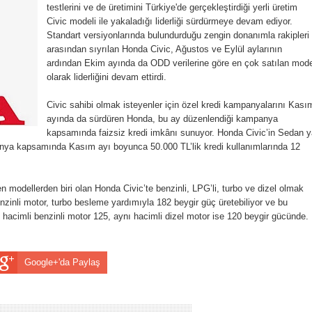
testlerini ve de üretimini Türkiye'de gerçekleştirdiği yerli üretim
Civic modeli ile yakaladığı liderliği sürdürmeye devam ediyor.
Standart versiyonlarında bulundurduğu zengin donanımla rakipleri
arasından sıyrılan Honda Civic, Ağustos ve Eylül aylarının
ardından Ekim ayında da ODD verilerine göre en çok satılan mode
olarak liderliğini devam ettirdi.
Civic sahibi olmak isteyenler için özel kredi kampanyalarını Kası
ayında da sürdüren Honda, bu ay düzenlendiği kampanya
kapsamında faizsiz kredi imkânı sunuyor. Honda Civic’in Sedan y
anya kapsamında Kasım ayı boyunca 50.000 TL’lik kredi kullanımlarında 12
en modellerden biri olan Honda Civic’te benzinli, LPG’li, turbo ve dizel olmak
enzinli motor, turbo besleme yardımıyla 182 beygir güç üretebiliyor ve bu
re hacimli benzinli motor 125, aynı hacimli dizel motor ise 120 beygir gücünde.
Google+'da Paylaş