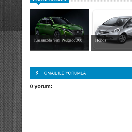
BENZER YAYINLAR
Karşınızda Yeni Peugeot 308
Honda
GMAIL ILE YORUMLA
0 yorum: