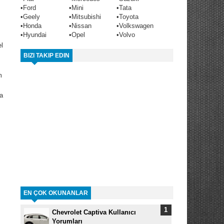
•
Ford
•
Mini
•
Tata
•
Geely
•
Mitsubishi
•
Toyota
•
Honda
•
Nissan
•
Volkswagen
•
Hyundai
•
Opel
•
Volvo
l
BIZI TAKIP EDIN
m
a
EN ÇOK OKUNANLAR
Chevrolet Captiva Kullanıcı
Yorumları