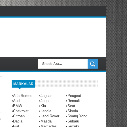
MARKALAR
•
Alfa Romeo
•
Jaguar
•
Peugeot
•
Audi
•
Jeep
•
Renault
•
BMW
•
Kia
•
Seat
•
Chevrolet
•
Lancia
•
Skoda
•
Citroen
•
Land Rover
•
Ssang Yong
a
•
Dacia
•
Mazda
•
Subaru
•
Fiat
•
Mercedes
•
Suzuki