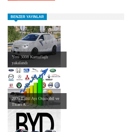
BENZER YAYINLAR
Yeni 3008 Kamuflajlı
yakalandı
2025 Eylül Ayı Otomobil ve
Ticari A...