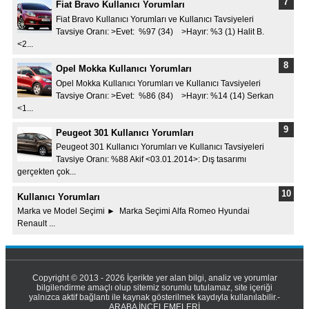
Fiat Bravo Kullanıcı Yorumları
Fiat Bravo Kullanıcı Yorumları ve Kullanıcı Tavsiyeleri
Tavsiye Oranı: >Evet: %97 (34) >Hayır: %3 (1) Halit B.
<2...
Opel Mokka Kullanıcı Yorumları
Opel Mokka Kullanıcı Yorumları ve Kullanıcı Tavsiyeleri
Tavsiye Oranı: >Evet: %86 (84) >Hayır: %14 (14) Serkan
<1...
Peugeot 301 Kullanıcı Yorumları
Peugeot 301 Kullanıcı Yorumları ve Kullanıcı Tavsiyeleri
Tavsiye Oranı: %88 Akif <03.01.2014>: Dış tasarımı
gerçekten çok...
Kullanıcı Yorumları
Marka ve Model Seçimi ► Marka Seçimi Alfa Romeo Hyundai
Renault ...
Copyright © 2013 - 2026 İçerikte yer alan bilgi, analiz ve yorumlar
bilgilendirme amaçlı olup sitemiz sorumlu tutulamaz, site içeriği
yalnızca aktif bağlantı ile kaynak gösterilmek kaydıyla kullanılabilir.-
ARABA İNCELEMELERİ