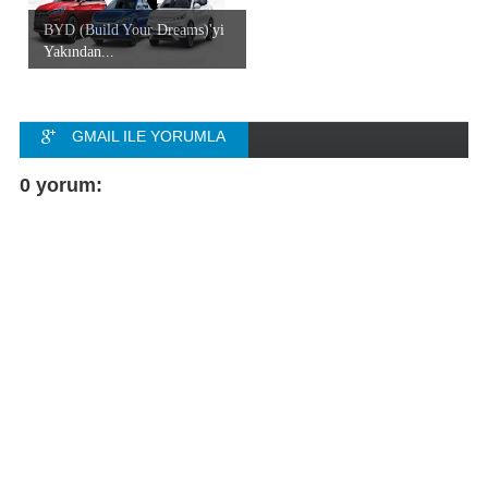
BYD (Build Your Dreams)'yi
Yakından...
GMAIL ILE YORUMLA
FACEBOOK ILE
0 yorum:
YORUMLA