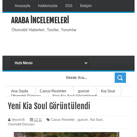
Anasayfa
Hakkımızda
SSS
İletişim
ARABA İNCELEMELERİ
Otomobil Haberleri, Testler, Yorumlar
Ana Sayfa
Casus Resimler
guncel
Kia Soul
Otomobil Dünyası
Yeni Kia Soul Görüntülendi
Yeni Kia Soul Görüntülendi
Veysel B.
12:11
Casus Resimler
,
guncel
,
Kia Soul
,
Otomobil Dünyası