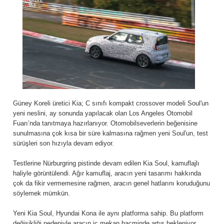
Güney Koreli üretici Kia; C sınıfı kompakt crossover modeli Soul'un
yeni neslini, ay sonunda yapılacak olan Los Angeles Otomobil
Fuarı’nda tanıtmaya hazırlanıyor. Otomobilseverlerin beğenisine
sunulmasına çok kısa bir süre kalmasına rağmen yeni Soul'un, test
sürüşleri son hızıyla devam ediyor.
Testlerine Nürburgring pistinde devam edilen Kia Soul, kamuflajlı
haliyle görüntülendi. Ağır kamuflaj, aracın yeni tasarımı hakkında
çok da fikir vermemesine rağmen, aracın genel hatlarını koruduğunu
söylemek mümkün.
Yeni Kia Soul, Hyundai Kona ile aynı platforma sahip. Bu platform
değişikliği nedeniyle aracın iç mekan hacminde artış bekleniyor.