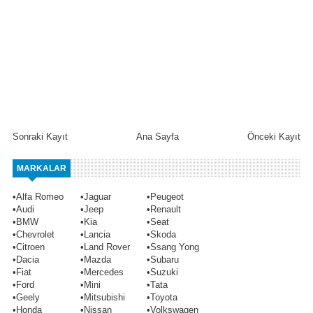
Sonraki Kayıt
Ana Sayfa
Önceki Kayıt
MARKALAR
•
Alfa Romeo
•
Jaguar
•
Peugeot
•
Audi
•
Jeep
•
Renault
•
BMW
•
Kia
•
Seat
•
Chevrolet
•
Lancia
•
Skoda
•
Citroen
•
Land Rover
•
Ssang Yong
•
Dacia
•
Mazda
•
Subaru
•
Fiat
•
Mercedes
•
Suzuki
•
Ford
•
Mini
•
Tata
•
Geely
•
Mitsubishi
•
Toyota
•
Honda
•
Nissan
•
Volkswagen