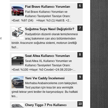
Fiat Bravo Kullanıcı Yorumları
Fiat Bravo Kullanıcı Yorumları ve
Kullanıcı Tavsiyeleri Tavsiye Oranı:
>Evet: %97 (34) >Hayır: %3 (1) Halit B. <2...
Soğutma Suyu Nasıl Değiştirilir?
Radyatörün düzenli olarak temizlenmesi
ıt
araç bakımının can alıcı bölümlerinden
biridir. Aracınızın soğutma sistemi, motorun ürettiği
fazl...
Seat Altea Kullanıcı Yorumları
Seat Altea XL Kullanıcı Yorumları ve
Kullanıcı Tavsiyeleri Tavsiye Oranı:
>Evet: %100 >Hayır: %0 Cevdet <24.08.2018>:...
Yeni Vw Caddy İncelemesi
Merhaba Arabainceleme.com takipçileri.
Test yazıları için kısa bir ara vermiştik
şimdi tekrar yeni testler ile karşınızdayız. Bu haftaki
tes...
Chery Tiggo 7 Pro Kullanıcı