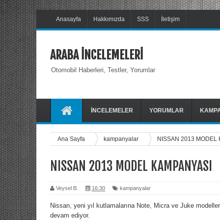
Anasayfa
Hakkımızda
SSS
İletişim
ARABA İNCELEMELERİ
Otomobil Haberleri, Testler, Yorumlar
İNCELEMELER
YORUMLAR
KAMP
Ana Sayfa
kampanyalar
NISSAN 2013 MODEL
NISSAN 2013 MODEL KAMPANYASI
Veysel B.
16:30
kampanyalar
Nissan, yeni yıl kutlamalarına Note, Micra ve Juke modelleri
devam ediyor.