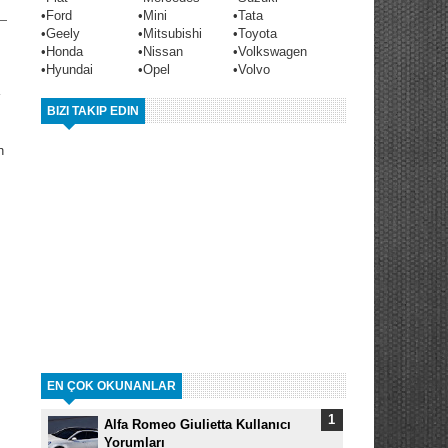
•
Ford
•
Mini
•
Tata
•
Geely
•
Mitsubishi
•
Toyota
•
Honda
•
Nissan
•
Volkswagen
•
Hyundai
•
Opel
•
Volvo
BIZI TAKIP EDIN
n
EN ÇOK OKUNANLAR
Alfa Romeo Giulietta Kullanıcı
Yorumları