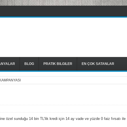
ANYALAR
BLOG
PRATIK BILGILER
EN ÇOK SATANLAR
 KAMPANYASI
ne özel sunduğu 14 bin TL'lik kredi için 14 ay vade ve yüzde 0 faiz fırsatı ile