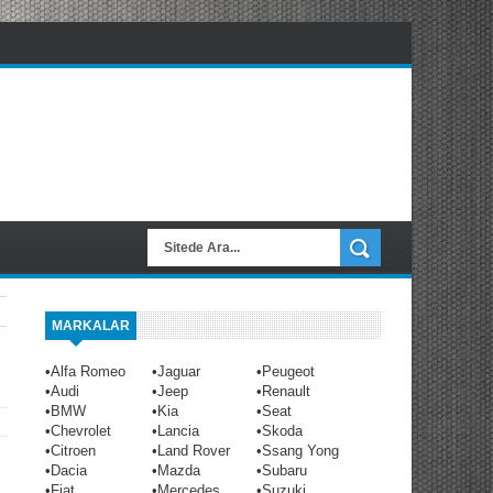
MARKALAR
•
Alfa Romeo
•
Jaguar
•
Peugeot
•
Audi
•
Jeep
•
Renault
•
BMW
•
Kia
•
Seat
•
Chevrolet
•
Lancia
•
Skoda
•
Citroen
•
Land Rover
•
Ssang Yong
•
Dacia
•
Mazda
•
Subaru
•
Fiat
•
Mercedes
•
Suzuki