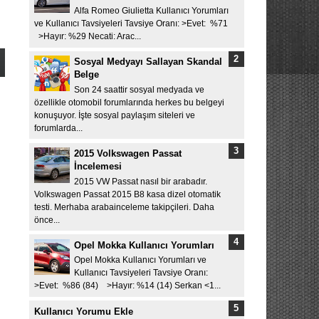
Alfa Romeo Giulietta Kullanıcı Yorumları
ve Kullanıcı Tavsiyeleri Tavsiye Oranı: >Evet: %71
>Hayır: %29 Necati: Arac...
Sosyal Medyayı Sallayan Skandal
Belge
Son 24 saattir sosyal medyada ve
özellikle otomobil forumlarında herkes bu belgeyi
konuşuyor. İşte sosyal paylaşım siteleri ve
forumlarda...
2015 Volkswagen Passat
İncelemesi
2015 VW Passat nasıl bir arabadır.
Volkswagen Passat 2015 B8 kasa dizel otomatik
testi. Merhaba arabainceleme takipçileri. Daha
önce...
Opel Mokka Kullanıcı Yorumları
Opel Mokka Kullanıcı Yorumları ve
Kullanıcı Tavsiyeleri Tavsiye Oranı:
>Evet: %86 (84) >Hayır: %14 (14) Serkan <1...
Kullanıcı Yorumu Ekle