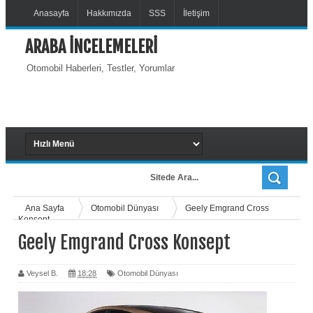
Anasayfa
Hakkımızda
SSS
İletişim
ARABA İNCELEMELERİ
Otomobil Haberleri, Testler, Yorumlar
Ana Sayfa
Otomobil Dünyası
Geely Emgrand Cross
Konsept
Geely Emgrand Cross Konsept
Veysel B.
18:28
Otomobil Dünyası