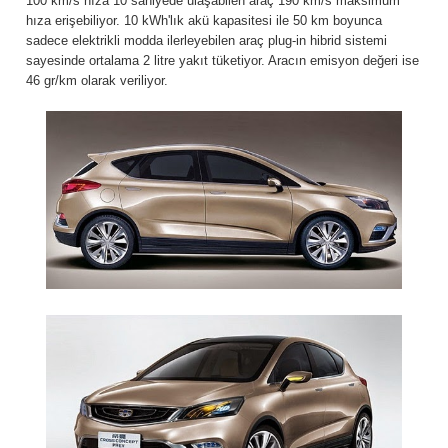
100 km/s hıza 10 saniyede ulaşabilen araç 190 km/s maksimum
hıza erişebiliyor. 10 kWh'lık akü kapasitesi ile 50 km boyunca
sadece elektrikli modda ilerleyebilen araç plug-in hibrid sistemi
sayesinde ortalama 2 litre yakıt tüketiyor. Aracın emisyon değeri ise
46 gr/km olarak veriliyor.