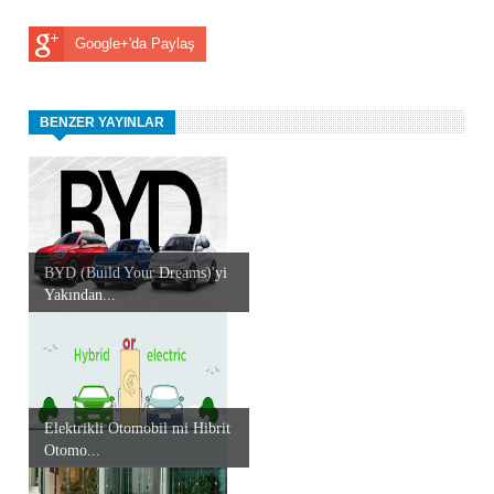
Google+'da Paylaş
BENZER YAYINLAR
BYD (Build Your Dreams)'yi
Yakından...
Elektrikli Otomobil mi Hibrit
Otomo...