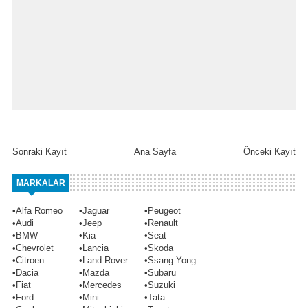
Sonraki Kayıt
Ana Sayfa
Önceki Kayıt
MARKALAR
•
Alfa Romeo
•
Jaguar
•
Peugeot
•
Audi
•
Jeep
•
Renault
•
BMW
•
Kia
•
Seat
•
Chevrolet
•
Lancia
•
Skoda
•
Citroen
•
Land Rover
•
Ssang Yong
•
Dacia
•
Mazda
•
Subaru
•
Fiat
•
Mercedes
•
Suzuki
•
Ford
•
Mini
•
Tata