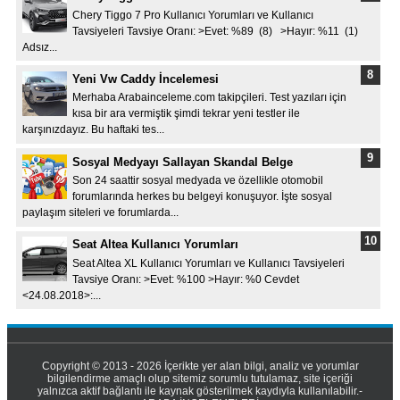
Chery Tiggo 7 Pro Kullanıcı Yorumları ve Kullanıcı
Tavsiyeleri Tavsiye Oranı: >Evet: %89 (8) >Hayır: %11 (1)
Adsız...
Yeni Vw Caddy İncelemesi
Merhaba Arabainceleme.com takipçileri. Test yazıları için
kısa bir ara vermiştik şimdi tekrar yeni testler ile
karşınızdayız. Bu haftaki tes...
Sosyal Medyayı Sallayan Skandal Belge
Son 24 saattir sosyal medyada ve özellikle otomobil
forumlarında herkes bu belgeyi konuşuyor. İşte sosyal
paylaşım siteleri ve forumlarda...
Seat Altea Kullanıcı Yorumları
Seat Altea XL Kullanıcı Yorumları ve Kullanıcı Tavsiyeleri
Tavsiye Oranı: >Evet: %100 >Hayır: %0 Cevdet
<24.08.2018>:...
Copyright © 2013 - 2026 İçerikte yer alan bilgi, analiz ve yorumlar
bilgilendirme amaçlı olup sitemiz sorumlu tutulamaz, site içeriği
yalnızca aktif bağlantı ile kaynak gösterilmek kaydıyla kullanılabilir.-