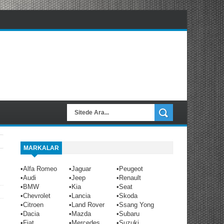
MARKALAR
•
Alfa Romeo
•
Jaguar
•
Peugeot
•
Audi
•
Jeep
•
Renault
•
BMW
•
Kia
•
Seat
•
Chevrolet
•
Lancia
•
Skoda
•
Citroen
•
Land Rover
•
Ssang Yong
•
Dacia
•
Mazda
•
Subaru
•
Fiat
•
Mercedes
•
Suzuki