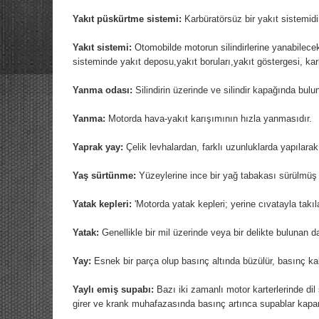
Yakıt püskürtme sistemi:
Karbüratörsüz bir yakıt sistemidi
Yakıt sistemi:
Otomobilde motorun silindirlerine yanabilece
sisteminde yakıt deposu,yakıt boruları,yakıt göstergesi, k
Yanma odası:
Silindirin üzerinde ve silindir kapağında bulu
Yanma:
Motorda hava-yakıt karışımının hızla yanmasıdır.
Yaprak yay:
Çelik levhalardan, farklı uzunluklarda yapılara
Yaş sürtünme:
Yüzeylerine ince bir yağ tabakası sürülmüş i
Yatak kepleri:
'Motorda yatak kepleri; yerine cıvatayla takılar
Yatak:
Genellikle bir mil üzerinde veya bir delikte bulunan da
Yay:
Esnek bir parça olup basınç altında büzülür, basınç kalk
Yaylı emiş supabı:
Bazı iki zamanlı motor karterlerinde dil
girer ve krank muhafazasında basınç artınca supablar kapan