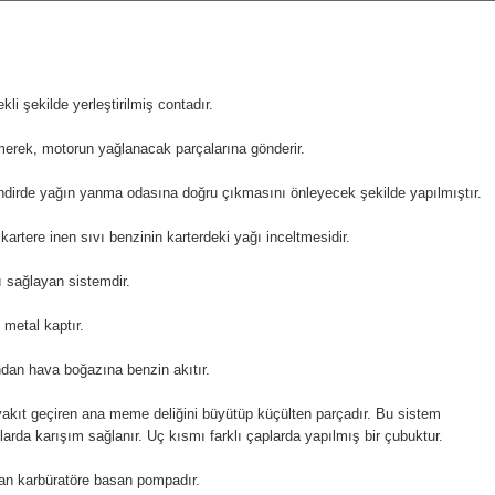
li şekilde yerleştirilmiş contadır.
erek, motorun yağlanacak parçalarına gönderir.
ndirde yağın yanma odasına doğru çıkmasını önleyecek şekilde yapılmıştır.
kartere inen sıvı benzinin karterdeki yağı inceltmesidir.
 sağlayan sistemdir.
 metal kaptır.
dan hava boğazına benzin akıtır.
kıt geçiren ana meme deliğini büyütüp küçülten parçadır. Bu sistem
nlarda karışım sağlanır. Uç kısmı farklı çaplarda yapılmış bir çubuktur.
an karbüratöre basan pompadır.