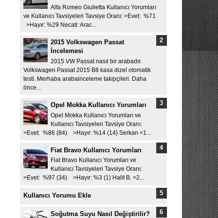
Alfa Romeo Giulietta Kullanıcı Yorumları
ve Kullanıcı Tavsiyeleri Tavsiye Oranı: >Evet: %71
>Hayır: %29 Necati: Arac...
2015 Volkswagen Passat
İncelemesi
2015 VW Passat nasıl bir arabadır.
Volkswagen Passat 2015 B8 kasa dizel otomatik
testi. Merhaba arabainceleme takipçileri. Daha
önce...
Opel Mokka Kullanıcı Yorumları
Opel Mokka Kullanıcı Yorumları ve
Kullanıcı Tavsiyeleri Tavsiye Oranı:
>Evet: %86 (84) >Hayır: %14 (14) Serkan <1...
Fiat Bravo Kullanıcı Yorumları
Fiat Bravo Kullanıcı Yorumları ve
Kullanıcı Tavsiyeleri Tavsiye Oranı:
>Evet: %97 (34) >Hayır: %3 (1) Halit B. <2...
Kullanıcı Yorumu Ekle
Soğutma Suyu Nasıl Değiştirilir?