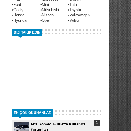
•
Ford
•
Mini
•
Tata
•
Geely
•
Mitsubishi
•
Toyota
•
Honda
•
Nissan
•
Volkswagen
•
Hyundai
•
Opel
•
Volvo
BIZI TAKIP EDIN
EN ÇOK OKUNANLAR
Alfa Romeo Giulietta Kullanıcı
Yorumları