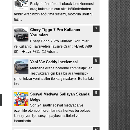
Radyatörün düzenli olarak temizlenmesi
araç bakımının can alıcı bölümlerinden
biridir. Aracınızın soğutma sistemi, motorun ürettiği
fazl...
Chery Tiggo 7 Pro Kullanıcı
Yorumları
Chery Tiggo 7 Pro Kullanıcı Yorumları
ve Kullanıcı Tavsiyeleri Tavsiye Oranı: >Evet: %89
(8) >Hayır: %11 (1) Adsız...
Yeni Vw Caddy İncelemesi
Merhaba Arabainceleme.com takipçileri.
Test yazıları için kısa bir ara vermiştik
şimdi tekrar yeni testler ile karşınızdayız. Bu haftaki
tes...
Sosyal Medyayı Sallayan Skandal
Belge
Son 24 saattir sosyal medyada ve
özellikle otomobil forumlarında herkes bu belgeyi
konuşuyor. İşte sosyal paylaşım siteleri ve
forumlarda...