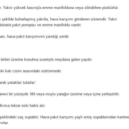
r. Yakıtı yüksek basınçla emme manifolduna veya silindirlere püskürtür.
k şekilde buharlaşmış yakıtla, hava karışımı gönderen sistemdir. Yakıt
arbüratör,yakıt pompası ve emme manifoldu vardır.
nan, hava-yakıt karışımının yandığı yerdir.
k birbiri üzerine konulma suretiyle meydana gelen yaydır.
ki katı cisim arasındaki sürtünmedir.
ak yatakları tutarlar.'
irevi bir yüzeydir. Mil veya muylu yatağın üzerine veya içine yerleştirilir.
ınca tekrar eski halini alır.
 şeklindeki saç supabtır. Hava-yakıt karışımı yaylı emiş supablarından kartere
ırlar.