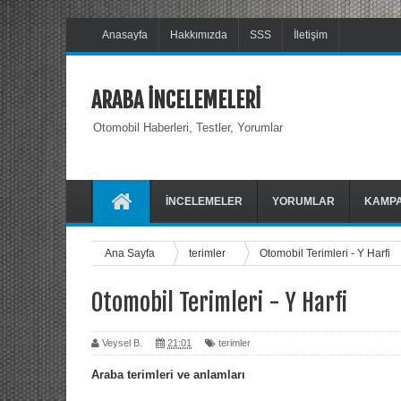
Anasayfa
Hakkımızda
SSS
İletişim
ARABA İNCELEMELERİ
Otomobil Haberleri, Testler, Yorumlar
İNCELEMELER
YORUMLAR
KAMP
Ana Sayfa
terimler
Otomobil Terimleri - Y Harfi
Otomobil Terimleri - Y Harfi
Veysel B.
21:01
terimler
Araba terimleri ve anlamları