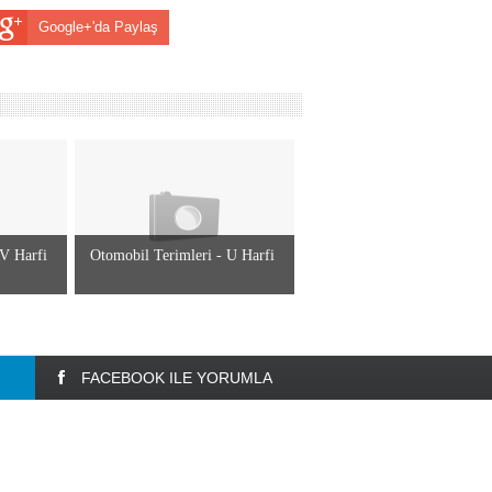
Google+'da Paylaş
 V Harfi
Otomobil Terimleri - U Harfi
FACEBOOK ILE YORUMLA