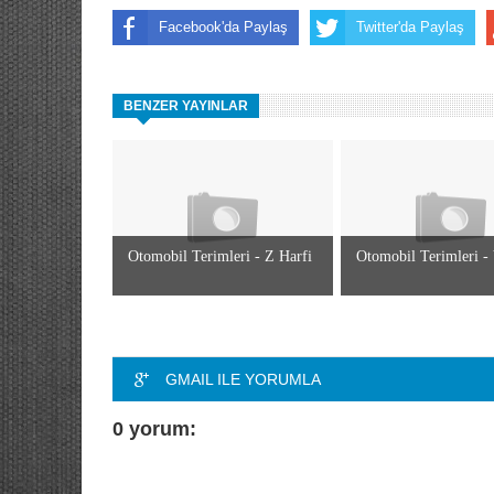
Facebook'da Paylaş
Twitter'da Paylaş
BENZER YAYINLAR
Otomobil Terimleri - Z Harfi
Otomobil Terimleri -
GMAIL ILE YORUMLA
0 yorum: