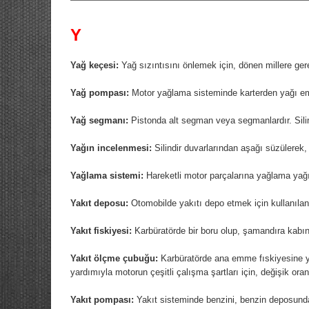
Y
Yağ keçesi:
Yağ sızıntısını önlemek için, dönen millere gerek
Yağ pompası:
Motor yağlama sisteminde karterden yağı em
Yağ segmanı:
Pistonda alt segman veya segmanlardır. Sili
Yağın incelenmesi:
Silindir duvarlarından aşağı süzülerek, 
Yağlama sistemi:
Hareketli motor parçalarına yağlama yağı
Yakıt deposu:
Otomobilde yakıtı depo etmek için kullanılan
Yakıt fiskiyesi:
Karbüratörde bir boru olup, şamandıra kabın
Yakıt ölçme çubuğu:
Karbüratörde ana emme fıskiyesine ya
yardımıyla motorun çeşitli çalışma şartları için, değişik ora
Yakıt pompası:
Yakıt sisteminde benzini, benzin deposund