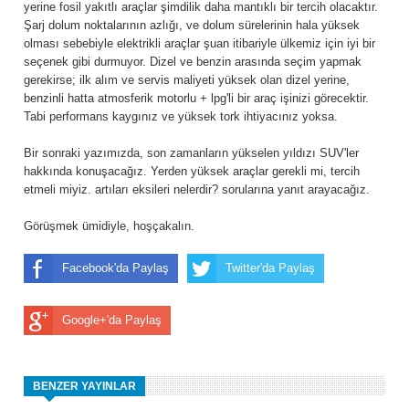
yerine fosil yakıtlı araçlar şimdilik daha mantıklı bir tercih olacaktır.
Şarj dolum noktalarının azlığı, ve dolum sürelerinin hala yüksek
olması sebebiyle elektrikli araçlar şuan itibariyle ülkemiz için iyi bir
seçenek gibi durmuyor. Dizel ve benzin arasında seçim yapmak
gerekirse; ilk alım ve servis maliyeti yüksek olan dizel yerine,
benzinli hatta atmosferik motorlu + lpg'li bir araç işinizi görecektir.
Tabi performans kaygınız ve yüksek tork ihtiyacınız yoksa.
Bir sonraki yazımızda, son zamanların yükselen yıldızı SUV'ler
hakkında konuşacağız. Yerden yüksek araçlar gerekli mi, tercih
etmeli miyiz. artıları eksileri nelerdir? sorularına yanıt arayacağız.
Görüşmek ümidiyle, hoşçakalın.
Facebook'da Paylaş
Twitter'da Paylaş
Google+'da Paylaş
BENZER YAYINLAR