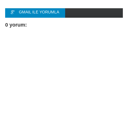
GMAIL ILE YORUMLA
FACEBOOK ILE
0 yorum:
YORUMLA