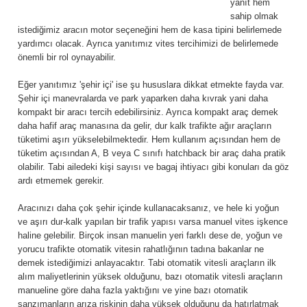
yanıt hem
sahip olmak
istediğimiz aracın motor seçeneğini hem de kasa tipini belirlemede
yardımcı olacak. Ayrıca yanıtımız vites tercihimizi de belirlemede
önemli bir rol oynayabilir.
Eğer yanıtımız 'şehir içi' ise şu hususlara dikkat etmekte fayda var.
Şehir içi manevralarda ve park yaparken daha kıvrak yani daha
kompakt bir aracı tercih edebilirsiniz. Ayrıca kompakt araç demek
daha hafif araç manasına da gelir, dur kalk trafikte ağır araçların
tüketimi aşırı yükselebilmektedir. Hem kullanım açısından hem de
tüketim açısından A, B veya C sınıfı hatchback bir araç daha pratik
olabilir. Tabi ailedeki kişi sayısı ve bagaj ihtiyacı gibi konuları da göz
ardı etmemek gerekir.
Aracınızı daha çok şehir içinde kullanacaksanız, ve hele ki yoğun
ve aşırı dur-kalk yapılan bir trafik yapısı varsa manuel vites işkence
haline gelebilir. Birçok insan manuelin yeri farklı dese de, yoğun ve
yorucu trafikte otomatik vitesin rahatlığının tadına bakanlar ne
demek istediğimizi anlayacaktır. Tabi otomatik vitesli araçların ilk
alım maliyetlerinin yüksek olduğunu, bazı otomatik vitesli araçların
manueline göre daha fazla yaktığını ve yine bazı otomatik
şanzımanların arıza riskinin daha yüksek olduğunu da hatırlatmak