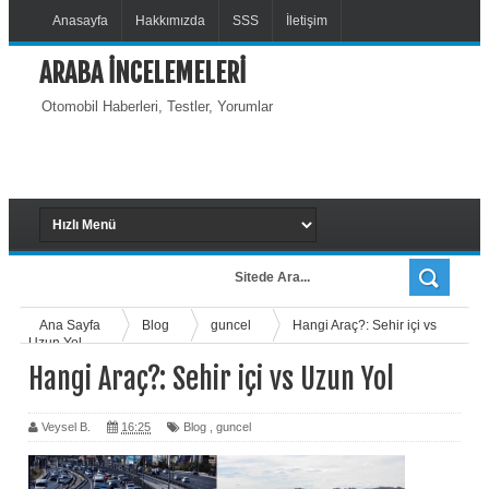
Anasayfa
Hakkımızda
SSS
İletişim
ARABA İNCELEMELERİ
Otomobil Haberleri, Testler, Yorumlar
Ana Sayfa
Blog
guncel
Hangi Araç?: Sehir içi vs
Uzun Yol
Hangi Araç?: Sehir içi vs Uzun Yol
Veysel B.
16:25
Blog
,
guncel