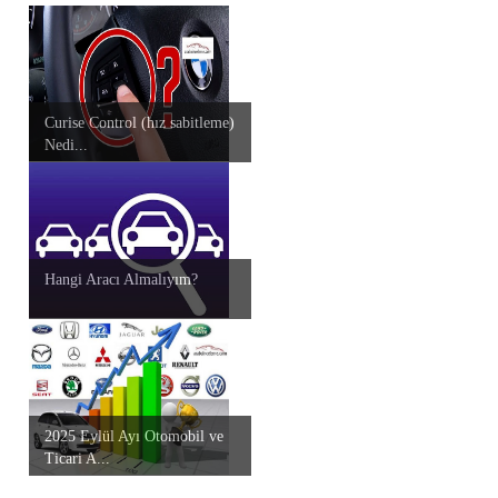
Curise Control (hız sabitleme)
Nedi...
Hangi Aracı Almalıyım?
2025 Eylül Ayı Otomobil ve
Ticari A...