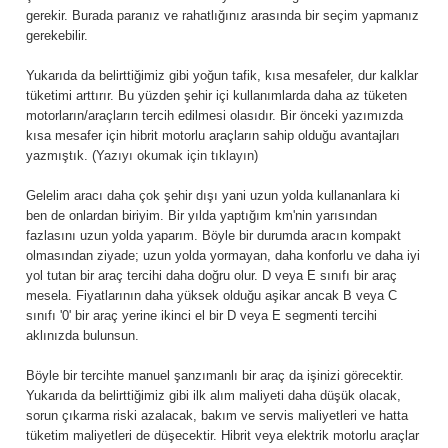
gerekir. Burada paranız ve rahatlığınız arasında bir seçim yapmanız
gerekebilir.
Yukarıda da belirttiğimiz gibi yoğun tafik, kısa mesafeler, dur kalklar
tüketimi arttırır. Bu yüzden şehir içi kullanımlarda daha az tüketen
motorların/araçların tercih edilmesi olasıdır. Bir önceki yazımızda
kısa mesafer için hibrit motorlu araçların sahip olduğu avantajları
yazmıştık. (
Yazıyı okumak için tıklayın
)
Gelelim aracı daha çok şehir dışı yani uzun yolda kullananlara ki
ben de onlardan biriyim. Bir yılda yaptığım km'nin yarısından
fazlasını uzun yolda yaparım. Böyle bir durumda aracın kompakt
olmasından ziyade; uzun yolda yormayan, daha konforlu ve daha iyi
yol tutan bir araç tercihi daha doğru olur. D veya E sınıfı bir araç
mesela. Fiyatlarının daha yüksek olduğu aşikar ancak B veya C
sınıfı '0' bir araç yerine ikinci el bir D veya E segmenti tercihi
aklınızda bulunsun.
Böyle bir tercihte manuel şanzımanlı bir araç da işinizi görecektir.
Yukarıda da belirttiğimiz gibi ilk alım maliyeti daha düşük olacak,
sorun çıkarma riski azalacak, bakım ve servis maliyetleri ve hatta
tüketim maliyetleri de düşecektir. Hibrit veya elektrik motorlu araçlar