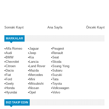
Sonraki Kayıt
Ana Sayfa
Önceki Kayıt
MARKALAR
•
Alfa Romeo
•
Jaguar
•
Peugeot
•
Audi
•
Jeep
•
Renault
•
BMW
•
Kia
•
Seat
•
Chevrolet
•
Lancia
•
Skoda
•
Citroen
•
Land Rover
•
Ssang Yong
•
Dacia
•
Mazda
•
Subaru
•
Fiat
•
Mercedes
•
Suzuki
•
Ford
•
Mini
•
Tata
•
Geely
•
Mitsubishi
•
Toyota
•
Honda
•
Nissan
•
Volkswagen
•
Hyundai
•
Opel
•
Volvo
BIZI TAKIP EDIN