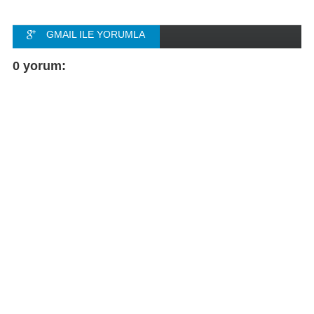
GMAIL ILE YORUMLA
FACEBOOK ILE
0 yorum:
YORUMLA