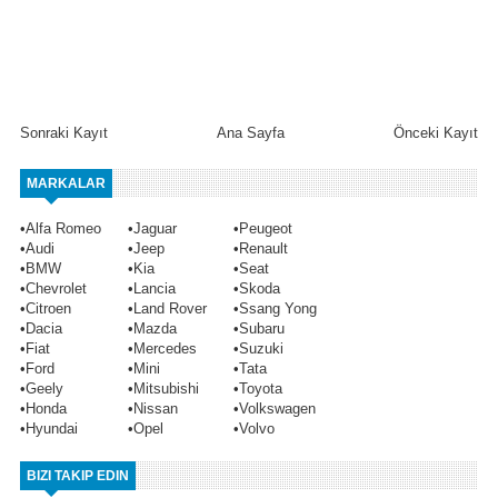
Sonraki Kayıt
Ana Sayfa
Önceki Kayıt
MARKALAR
•
Alfa Romeo
•
Jaguar
•
Peugeot
•
Audi
•
Jeep
•
Renault
•
BMW
•
Kia
•
Seat
•
Chevrolet
•
Lancia
•
Skoda
•
Citroen
•
Land Rover
•
Ssang Yong
•
Dacia
•
Mazda
•
Subaru
•
Fiat
•
Mercedes
•
Suzuki
•
Ford
•
Mini
•
Tata
•
Geely
•
Mitsubishi
•
Toyota
•
Honda
•
Nissan
•
Volkswagen
•
Hyundai
•
Opel
•
Volvo
BIZI TAKIP EDIN