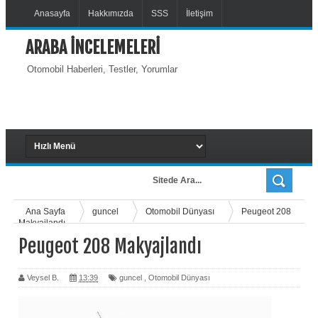
Anasayfa
Hakkımızda
SSS
İletişim
ARABA İNCELEMELERİ
Otomobil Haberleri, Testler, Yorumlar
Ana Sayfa
guncel
Otomobil Dünyası
Peugeot 208
Makyajlandı
Peugeot 208 Makyajlandı
Veysel B.
13:39
guncel
,
Otomobil Dünyası