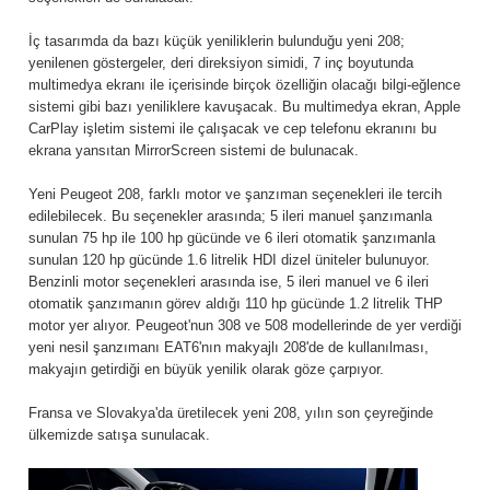
İç tasarımda da bazı küçük yeniliklerin bulunduğu yeni 208;
yenilenen göstergeler, deri direksiyon simidi, 7 inç boyutunda
multimedya ekranı ile içerisinde birçok özelliğin olacağı bilgi-eğlence
sistemi gibi bazı yeniliklere kavuşacak. Bu multimedya ekran, Apple
CarPlay işletim sistemi ile çalışacak ve cep telefonu ekranını bu
ekrana yansıtan MirrorScreen sistemi de bulunacak.
Yeni Peugeot 208, farklı motor ve şanzıman seçenekleri ile tercih
edilebilecek. Bu seçenekler arasında; 5 ileri manuel şanzımanla
sunulan 75 hp ile 100 hp gücünde ve 6 ileri otomatik şanzımanla
sunulan 120 hp gücünde 1.6 litrelik HDI dizel üniteler bulunuyor.
Benzinli motor seçenekleri arasında ise, 5 ileri manuel ve 6 ileri
otomatik şanzımanın görev aldığı 110 hp gücünde 1.2 litrelik THP
motor yer alıyor. Peugeot'nun 308 ve 508 modellerinde de yer verdiği
yeni nesil şanzımanı EAT6'nın makyajlı 208'de de kullanılması,
makyajın getirdiği en büyük yenilik olarak göze çarpıyor.
Fransa ve Slovakya'da üretilecek yeni 208, yılın son çeyreğinde
ülkemizde satışa sunulacak.